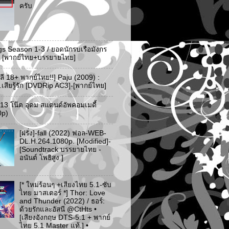
ครับ
gs Season 1-3 / ยอดนักรบเรือมังกร
-3 [พากย์ไทย+บรรยายไทย]
ลี 18+ พากย์ไทย!!] Paju (2009) :
..เสียรู้รัก [DVDRip AC3]-[พากย์ไทย]
ว 13 โน๊ต อุดม สแตนด์อัพคอมเมดี้
0p)
[ฝรั่ง]-fall (2022) ฟอล-WEB-
DL.H.264.1080p. [Modified]-
[Soundtrack บรรยายไทย -
อนันต์ โพธิสูง ]
[* ใหม่ร้อนๆ +เสียงไทย 5.1-ซับ
ไทย มาสเตอร์ *] Thor: Love
and Thunder (2022) / ธอร์:
ด้วยรักและอัสนี @CtHts •
[เสียงอังกฤษ DTS-5.1 + พากย์
ไทย 5.1 Master แท้.] •