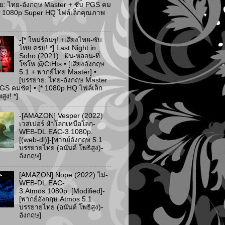
ย: ไทย-อังกฤษ Master + ซับ PGS คม
 [* 1080p Super HQ ไฟล์เล็กคุณภาพ
-[* ใหม่ร้อนๆ! +เสียงไทย-ซับ
ไทย ครบ! *] Last Night in
Soho (2021) : ฝัน-หลอน-ที่
โซโห @CtHts • [เสียงอังกฤษ
5.1 + พากย์ไทย Master] •
[บรรยาย: ไทย-อังกฤษ Master
PGS คมชัด] • [* 1080p HQ ไฟล์เล็ก
ูง! *]
-[AMAZON] Vesper (2022)
เวสเปอร์ ฝ่าโลกเหนือโลก-
WEB-DL.EAC-3.1080p.
[(web-dl)]-[พากย์อังกฤษ 5.1
บรรยายไทย (อนันต์ โพธิสูง)-
อังกฤษ]
[AMAZON] Nope (2022) ไม่-
WEB-DL.EAC-
3.Atmos.1080p. [Modified]-
[พากย์อังกฤษ Atmos 5.1
บรรยายไทย (อนันต์ โพธิสูง)-
อังกฤษ]