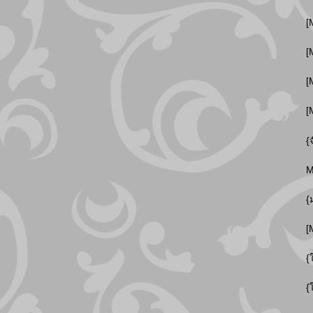
[
[
[
[
{
M
{
[
{
{