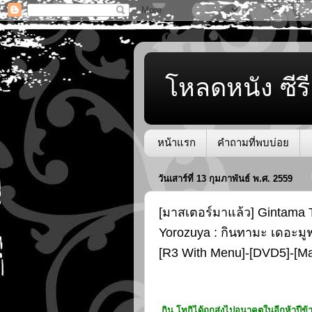
โหลดหนัง ซีรี
หน้าแรก
คำถามที่พบบ่อย
วันเสาร์ที่ 13 กุมภาพันธ์ พ.ศ. 2559
[มาสเตอร์มาแล้ว] Gintama 
Yorozuya : กินทามะ เดอะมูฟว
[R3 With Menu]-[DVD5]-[M
กิน โทกิได้ถูกส่งไปอนาคตในอีกห้าปีข้างห