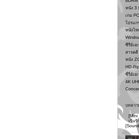
BDRM F
หนัง 3 ม
เกม P
โปรแก
หนังไท
Windo
ซีรีย์เอ
สารคดี
หนัง 
HD-Ri
ซี่รี่ย์เอ
4K UH
Concer
บทความ
[Mini
เร้นร
[Soun