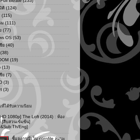
ull Bitrate
(233)
ิติ
(124)
C
(115)
รม
(111)
ย
(77)
ws OS
(53)
เชีย
(40)
(38)
ZOOM
(19)
p
(13)
เชีย
(7)
D
(3)
t
(3)
ที่ได้รับความนิยม
 HD 1080p] The Loft (2014) : ห้อง
ัก [สืบสวนเข้มข้น]
d&Sub:Th/Eng]
ชี้แจงกรณีเว็บ cornfile ล่มนะ