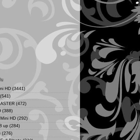
ับ
ini HD
(3441)
(541)
MASTER
(472)
D
(388)
น Mini HD
(292)
8 up
(284)
ง
(276)