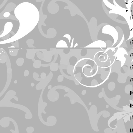
►
▼
{
<
{
{
{
{
[
[
{
[