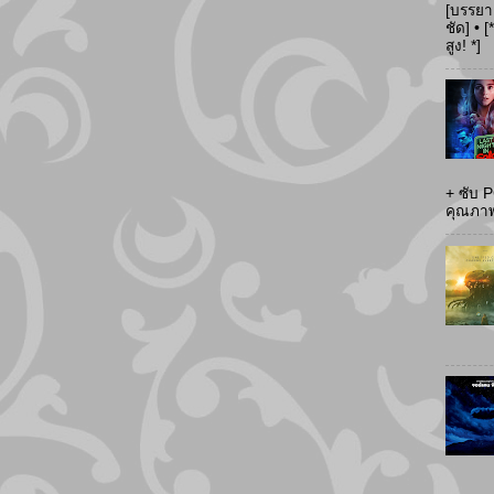
[บรรยา
ชัด] •
สูง! *]
+ ซับ 
คุณภาพส