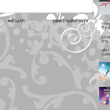
หน้าแรก
บทความที่เก่ากว่า
Vikin
ปี 1
[เกาห
ปาจู.
เดี่ย
(108