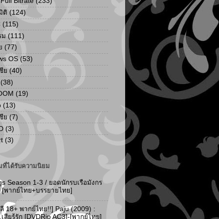
ull Bitrate
(233)
ิติ
(124)
C
(115)
รม
(111)
ย
(77)
ws OS
(53)
เชีย
(40)
(38)
ZOOM
(19)
p
(13)
เชีย
(7)
D
(3)
t
(3)
ที่ได้รับความนิยม
gs Season 1-3 / ยอดนักรบเรือมังกร
-3 [พากย์ไทย+บรรยายไทย]
ลี 18+ พากย์ไทย!!] Paju (2009) :
..เสียรู้รัก [DVDRip AC3]-[พากย์ไทย]