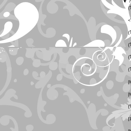
▼
{
<
{
{
{
{
[
[
{
[