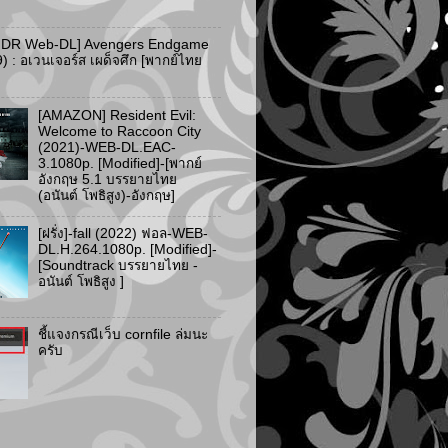
HDR Web-DL] Avengers Endgame
) : อเวนเจอร์ส เผด็จศึก [พากย์ไทย
[AMAZON] Resident Evil:
Welcome to Raccoon City
(2021)-WEB-DL.EAC-
3.1080p. [Modified]-[พากย์
อังกฤษ 5.1 บรรยายไทย
(อนันต์ โพธิสูง)-อังกฤษ]
[ฝรั่ง]-fall (2022) ฟอล-WEB-
DL.H.264.1080p. [Modified]-
[Soundtrack บรรยายไทย -
อนันต์ โพธิสูง ]
ชี้แจงกรณีเว็บ cornfile ล่มนะ
ครับ