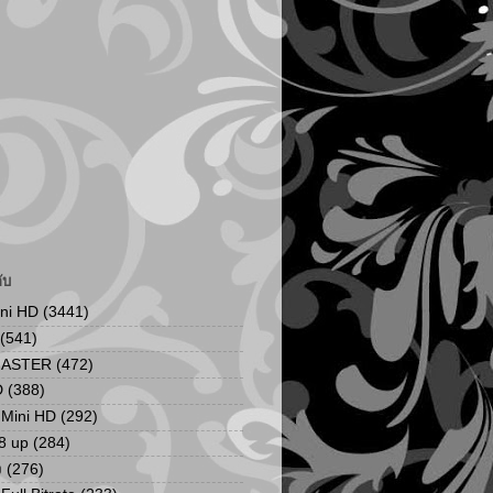
ับ
ini HD
(3441)
(541)
MASTER
(472)
D
(388)
น Mini HD
(292)
8 up
(284)
ง
(276)