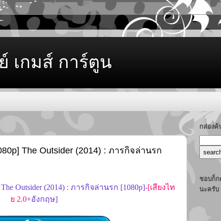
ย์ เกมส์ การ์ตูน
กล่องค
80p] The Outsider (2014) : ภารกิจล่านรก
ชอบก็กด
he Outsider (2014) : ภารกิจล่านรก [1080p]-
[เสียงไท
นะครับ
ย 2.0
+อังกฤษ]