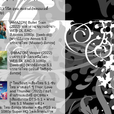
ว 13 โน๊ต อุดม สแตนด์อัพคอมเมดี้
0p)
[AMAZON] Bullet Train
(2022) ระห่ำด่วน ขบวนนักฆ่า-
WEB-DL.EAC-
3.Atmos.1080p. [(web-dl)]-
[พากย์อังกฤษ Atmos 5.1
บรรยายไทย (Master)-อังกฤษ]
-[AMAZON] Vesper (2022)
เวสเปอร์ ฝ่าโลกเหนือโลก-
WEB-DL.EAC-3.1080p.
[(web-dl)]-[พากย์อังกฤษ 5.1
บรรยายไทย (อนันต์ โพธิสูง)-
อังกฤษ]
[* ใหม่ร้อนๆ +เสียงไทย 5.1-ซับ
ไทย มาสเตอร์ *] Thor: Love
and Thunder (2022) / ธอร์:
ด้วยรักและอัสนี @CtHts •
[เสียงอังกฤษ DTS-5.1 + พากย์
ไทย 5.1 Master แท้.] •
ย: ไทย-อังกฤษ Master + ซับ PGS คม
 [* 1080p Super HQ ไฟล์เล็กคุณภาพ