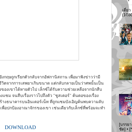
เดี่ย
(108
อังกฤษถูกเรียกตัวกลับจากอัฟกานิสถาน เพื่อมาฟังข่าวว่ามี
วิตจากการเสพยาเกินขนาด แต่กลับกลายเป็นว่าศพนั้นเป็น
องเขาได้หายตัวไป เล็กซ์ได้รับความช่วยเหลือจากนักสืบ
แซม จนสืบเรื่องราวไปถึงตัว "ชูสเตอร์" ต้นตอของเรื่อง
้สร้างธนาคารบนอินเตอร์เน็ท ที่ถูกแซมบังเอิญค้นพบความลับ
เพื่อปกป้องอาณาจักรของเขา เช่นเดียวกับเล็กซ์ที่พร้อมจะทำ
[บรรยา
DOWNLOAD
ชัด] •