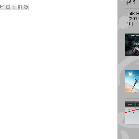
สูง! *]
[4K 
(2019
2.0]