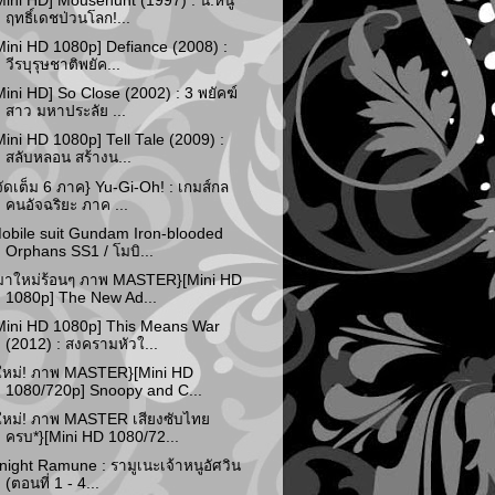
Mini HD] Mousehunt (1997) : น.หนู
ฤทธิ์เดชป่วนโลก!...
Mini HD 1080p] Defiance (2008) :
วีรบุรุษชาติพยัค...
Mini HD] So Close (2002) : 3 พยัคฆ์
สาว มหาประลัย ...
Mini HD 1080p] Tell Tale (2009) :
สลับหลอน สร้างน...
จัดเต็ม 6 ภาค} Yu-Gi-Oh! : เกมส์กล
คนอัจฉริยะ ภาค ...
obile suit Gundam Iron-blooded
Orphans SS1 / โมบิ...
มาใหม่ร้อนๆ ภาพ MASTER}[Mini HD
1080p] The New Ad...
Mini HD 1080p] This Means War
(2012) : สงครามหัวใ...
ใหม่! ภาพ MASTER}[Mini HD
1080/720p] Snoopy and C...
ใหม่! ภาพ MASTER เสียงซับไทย
ครบ*}[Mini HD 1080/72...
night Ramune : รามูเนะเจ้าหนูอัศวิน
(ตอนที่ 1 - 4...