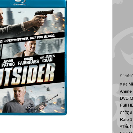
ป้ายกำก
หนัง M
Anime
DVD 
Full H
การ์ตู
Rate 1
ซีรีย์ฝรั่