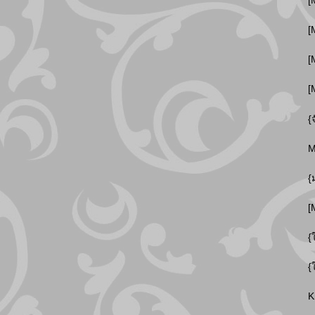
[
[
[
[
{
M
{
[
{
{
K