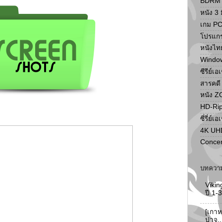
BDRM F
หนัง 3 ม
เกม P
โปรแก
หนังไท
Windo
ซีรีย์เอ
สารคดี
หนัง 
HD-Ri
ซี่รี่ย์เอ
4K UH
Concer
บทความ
Vikin
ปี 1
[เกาห
ปาจู.