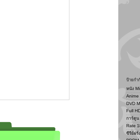
ป้ายกำก
หนัง M
Anime
DVD 
Full H
การ์ตู
Rate 1
ซีรีย์ฝรั่