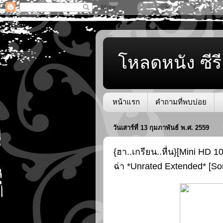
โหลดหนัง ซีรี
หน้าแรก
คำถามที่พบบ่อย
วันเสาร์ที่ 13 กุมภาพันธ์ พ.ศ. 2559
{ฮา..เกรียน..หื่น}[Mini HD 1
ฉ่า *Unrated Extended* [S