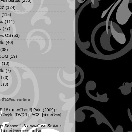
ull Bitrate
(233)
ิติ
(124)
C
(115)
รม
(111)
ย
(77)
ws OS
(53)
เชีย
(40)
(38)
ZOOM
(19)
p
(13)
เชีย
(7)
D
(3)
t
(3)
ที่ได้รับความนิยม
ลี 18+ พากย์ไทย!!] Paju (2009) :
..เสียรู้รัก [DVDRip AC3]-[พากย์ไทย]
gs Season 1-3 / ยอดนักรบเรือมังกร
-3 [พากย์ไทย+บรรยายไทย]