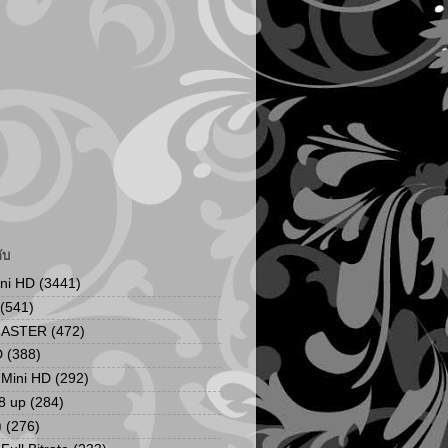
ับ
ini HD
(3441)
(541)
MASTER
(472)
D
(388)
น Mini HD
(292)
8 up
(284)
ง
(276)