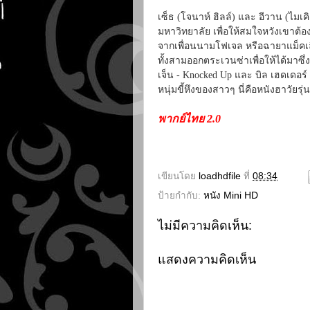
เซ็ธ (โจนาห์ ฮิลล์) และ อีวาน (ไมเค
มหาวิทยาลัย เพื่อให้สมใจหวังเขาต้อ
จากเพื่อนนามโฟเจล หรือฉายาแม็คเ
ทั้งสามออกตระเวนซ่าเพื่อให้ได้มาซึ
เจ็น - Knocked Up และ บิล เฮดเดอร์
หนุ่มขี้หึงของสาวๆ นี่คือหนังฮาวัยร
พากย์ไทย 2.0
เขียนโดย
loadhdfile
ที่
08:34
ป้ายกำกับ:
หนัง Mini HD
ไม่มีความคิดเห็น:
แสดงความคิดเห็น