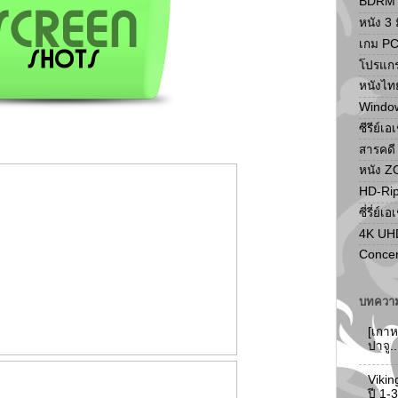
BDRM F
หนัง 3 ม
เกม P
โปรแก
หนังไท
Windo
ซีรีย์เอ
สารคดี
หนัง 
HD-Ri
ซี่รี่ย์เอ
4K UH
Concer
บทความ
[เกาห
ปาจู.
Vikin
ปี 1