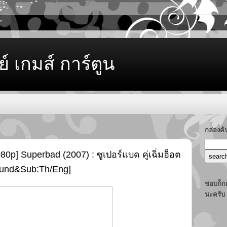
ย์ เกมส์ การ์ตูน
กล่องค
080p] Superbad (2007) : ซูเปอร์แบด คู่เฉิ่มฮ็อต
ound&Sub:Th/Eng]
ชอบก็กด
นะครับ