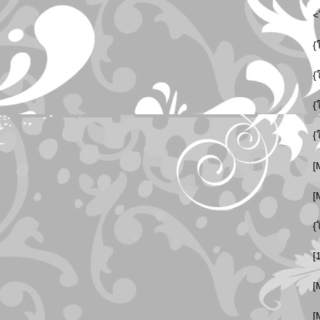
<
{
{
{
{
[
[
{
[
[
[