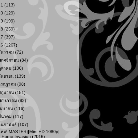
21
(113)
20
(129)
19
(199)
18
(259)
17
(397)
16
(1267)
ธันวาคม
(72)
พฤศจิกายน
(84)
ตุลาคม
(100)
กันยายน
(139)
กรกฎาคม
(98)
มิถุนายน
(151)
พฤษภาคม
(83)
เมษายน
(116)
มีนาคม
(117)
กุมภาพันธ์
(107)
ใหม่! MASTER}[Mini HD 1080p]
Home Invasion (2016)...