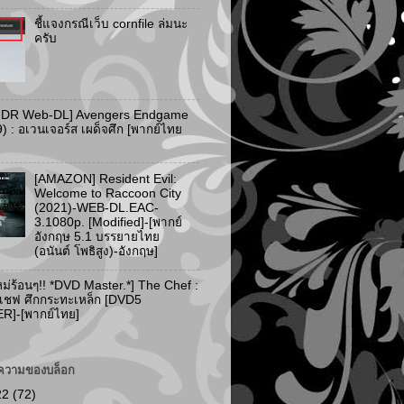
ชี้แจงกรณีเว็บ cornfile ล่มนะ
ครับ
HDR Web-DL] Avengers Endgame
) : อเวนเจอร์ส เผด็จศึก [พากย์ไทย
[AMAZON] Resident Evil:
Welcome to Raccoon City
(2021)-WEB-DL.EAC-
3.1080p. [Modified]-[พากย์
อังกฤษ 5.1 บรรยายไทย
(อนันต์ โพธิสูง)-อังกฤษ]
ม่ร้อนๆ!! *DVD Master.*] The Chef :
 เชฟ ศึกกระทะเหล็ก [DVD5
]-[พากย์ไทย]
ความของบล็อก
22
(72)