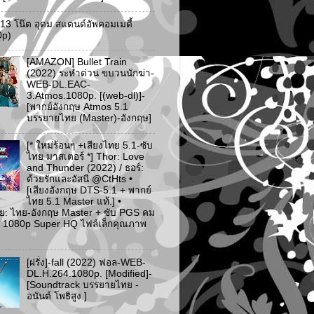
ว 13 โน๊ต อุดม สแตนด์อัพคอมเมดี้
0p)
[AMAZON] Bullet Train
(2022) ระห่ำด่วน ขบวนนักฆ่า-
WEB-DL.EAC-
3.Atmos.1080p. [(web-dl)]-
[พากย์อังกฤษ Atmos 5.1
บรรยายไทย (Master)-อังกฤษ]
[* ใหม่ร้อนๆ +เสียงไทย 5.1-ซับ
ไทย มาสเตอร์ *] Thor: Love
and Thunder (2022) / ธอร์:
ด้วยรักและอัสนี @CtHts •
[เสียงอังกฤษ DTS-5.1 + พากย์
ไทย 5.1 Master แท้.] •
ย: ไทย-อังกฤษ Master + ซับ PGS คม
 [* 1080p Super HQ ไฟล์เล็กคุณภาพ
[ฝรั่ง]-fall (2022) ฟอล-WEB-
DL.H.264.1080p. [Modified]-
[Soundtrack บรรยายไทย -
อนันต์ โพธิสูง ]