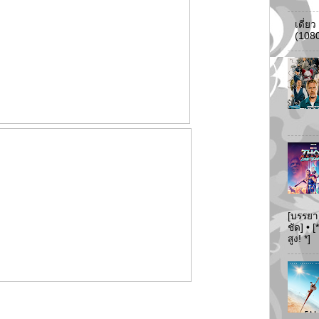
เดี่ย
(108
[บรรยา
ชัด] •
สูง! *]