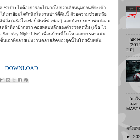
ิล ซาร่า) ไม่ต้องการอะไรมากไปกว่าเสียหนุ่มก่อนที่จะเข้า
งได้เมาย้อมใจสักนิดในงานปาร์ตี้คืนนี้ ด้วยความช่วยเหลือ
ลิฟวิ่ง (คริสโตเฟอร์ มินท์ซ-เพลส) และบัตรประชาชนปลอม
่งเหล้าที่หาย้ากยาก คอยหลบหลีกสองตำรวจสุดทึ่ม (เซ็ธ โร
 - Saturday Night Live) เพื่อนบ้านขี้โมโห และบรรดาแฟน
[4K 
ุ่นชิ้นเอกที่กลายเป็นงานคลาสสิคของยุคนี้ไปโดยฉับพลัน
(2019
2.0]
DOWNLOAD
[มาให
เดอะ
MASTER
คลังบท
►
20