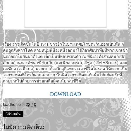
เรื่อง ราวเกิดขึ้นในปี 1941 ชาวยิวในประเทศยุโรปตะวันออกเป็นพัน ๆ
คนถูกสังหารโหด สามหนุ่มพี่น้องหนีรอดมาได้ก็อาศัยป่าทึบที่พวกเขาเข้า
นอกออกในกันมาตั้งแต่ เด็กเป็นที่หลบซ่อนตัว ณ ที่นี่เองทั้งสามคนก็เปิด
ศึกต่อต้านกองทัพนาซี ทิวเวีย (แดเนียล เคร้ก), ลีซูส ( ลีฟ ชรีเบอร์) และ
เอเซียล (เจมี่ เบล) พวกเขาต้องวิกฤติแทบจะเอาชีวิตไม่รอด ให้กลายเป็น
โอกาสทองที่ใครก็คาดเดายาก นั่นคือโอกาสที่จะแก้แค้นให้แก่คนรักที่
ตายจากไปด้วยการช่วยเหลือผู้คนนับ พันชีวิต
DOWNLOAD
loadhdfile
ที่
22:40
ใช้ร่วมกัน
ไม่มีความคิดเห็น: