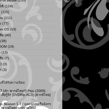
ull Bitrate
(233)
ิติ
(124)
C
(115)
รม
(111)
ย
(77)
ws OS
(53)
เชีย
(40)
(38)
ZOOM
(19)
p
(13)
เชีย
(7)
D
(3)
t
(3)
ที่ได้รับความนิยม
ลี 18+ พากย์ไทย!!] Paju (2009) :
..เสียรู้รัก [DVDRip AC3]-[พากย์ไทย]
gs Season 1-3 / ยอดนักรบเรือมังกร
-3 [พากย์ไทย+บรรยายไทย]