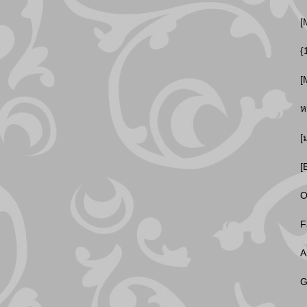
[
{
[
ห
[
[
O
F
A
G