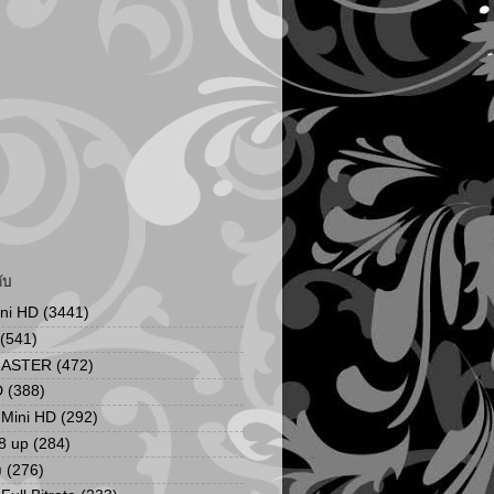
ับ
ini HD
(3441)
(541)
MASTER
(472)
D
(388)
น Mini HD
(292)
8 up
(284)
ง
(276)