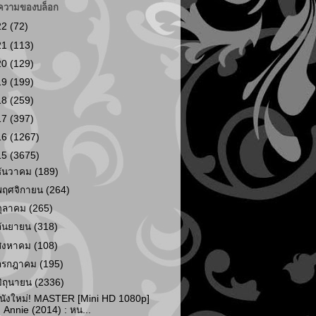
ความของบล็อก
22
(72)
21
(113)
20
(129)
19
(199)
18
(259)
17
(397)
16
(1267)
15
(3675)
ธันวาคม
(189)
พฤศจิกายน
(264)
ตุลาคม
(265)
กันยายน
(318)
สิงหาคม
(108)
กรกฎาคม
(195)
มิถุนายน
(2336)
นังใหม่! MASTER [Mini HD 1080p]
Annie (2014) : หน...