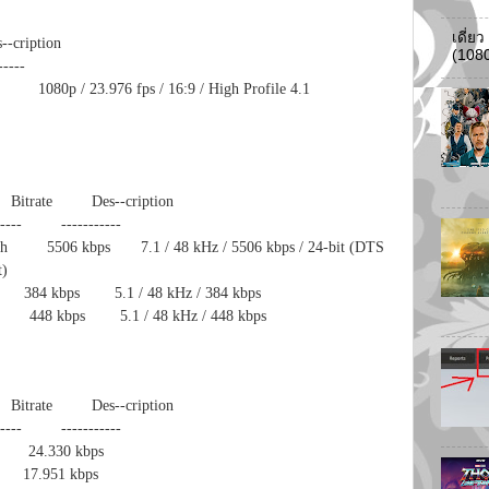
เดี่ย
ription
(108
-----
0p / 23.976 fps / 16:9 / High Profile 4.1
8905 kbps
ate Des--cription
- -----------
506 kbps 7.1 / 48 kHz / 5506 kbps / 24-bit (DTS
t)
4 kbps 5.1 / 48 kHz / 384 kbps
448 kbps 5.1 / 48 kHz / 448 kbps
ate Des--cription
- -----------
English 24.330 kbps
 Thai 17.951 kbps