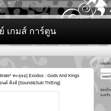
ย์ เกมส์ การ์ตูน
กล่องค
itrate* ทะลุจอ] Exodus : Gods And Kings
 แอนด์ คิงส์ [Sound&Sub:Th/Eng]
ชอบก็กด
นะครับ