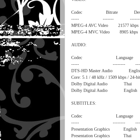
Codec Bitrate Des--c
----- ------- ------
MPEG-4 AVC Video 21577 kbps 108
MPEG-4 MVC Video 
AUDIO:
Codec Language Bitr
----- -------- ------
DTS-HD Master Audio English 5
Core: 5.1 / 48 kHz / 1509 kbps / 24-bi
Dolby Digital Audio Thai 38
Dolby Digital Audio English 
SUBTITLES:
Codec Language Bitr
----- -------- ------
Presentation Graphics 
Presentation Graphics