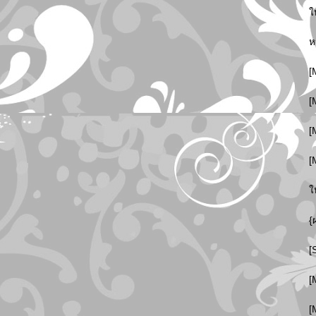
ใ
ห
[
[
[
[
ใ
{
[
[
[