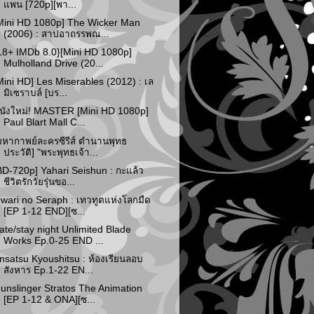
แพน [720p][พา...
Mini HD 1080p] The Wicker Man
(2006) : สาปอาถรรพณ...
18+ IMDb 8.0}[Mini HD 1080p]
Mulholland Drive (20...
Mini HD] Les Miserables (2012) : เล
มิเซราบล์ [บร...
นังใหม่! MASTER [Mini HD 1080p]
Paul Blart Mall C...
มหากาพย์ละครซีรีส์ ตำนานพุทธ
ประวัติ] "พระพุทธเจ้า...
BD-720p] Yahari Seishun : กะแล้ว
ชีวิตรักวัยรุ่นขอ...
wari no Seraph : เทวทูตแห่งโลกมืด
[EP 1-12 END][ซ...
ate/stay night Unlimited Blade
Works Ep.0-25 END ...
nsatsu Kyoushitsu : ห้องเรียนลอบ
สังหาร Ep.1-22 EN...
unslinger Stratos The Animation
[EP 1-12 & ONA][ซ...