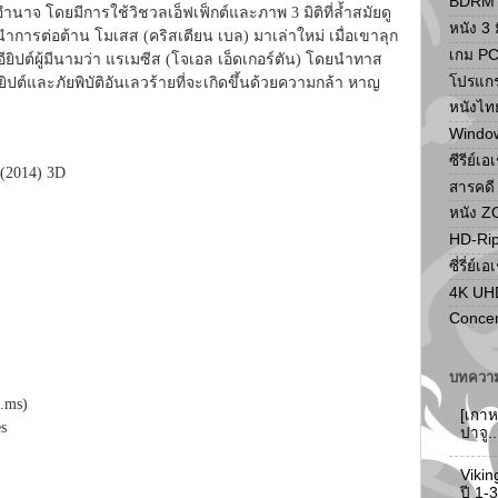
BDRM F
ำนาจ โดยมีการใช้วิชวลเอ็ฟเฟ็กต์และภาพ 3 มิติที่ล้ำสมัยดู
หนัง 3 ม
้นำการต่อต้าน โมเสส (คริสเตียน เบล) มาเล่าใหม่ เมื่อเขาลุก
เกม P
ียิปต์ผู้มีนามว่า แรเมซีส (โจเอล เอ็ดเกอร์ตัน) โดยนำทาส
โปรแก
ปต์และภัยพิบัติอันเลวร้ายที่จะเกิดขึ้นด้วยความกล้า หาญ
หนังไท
Windo
ซีรีย์เอ
 (2014) 3D
สารคดี
หนัง 
HD-Ri
ซี่รี่ย์เอ
4K UH
Concer
บทความ
.ms)
[เกาห
s
ปาจู.
Vikin
ปี 1