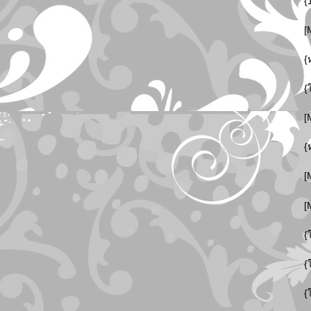
{
[
{
{
[
{
[
[
{
{
{