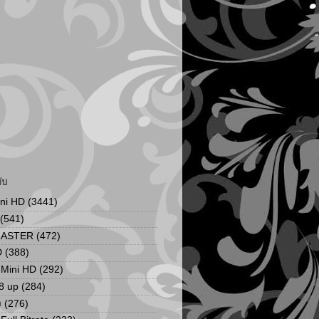
ับ
ini HD
(3441)
(541)
MASTER
(472)
D
(388)
น Mini HD
(292)
8 up
(284)
ง
(276)