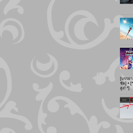
[บรรยา
ชัด] •
สูง! *]