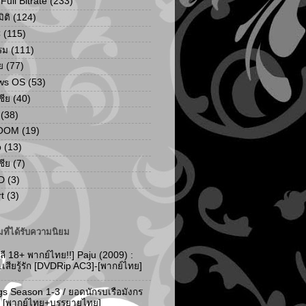
ull Bitrate
(233)
ิติ
(124)
C
(115)
รม
(111)
ย
(77)
ws OS
(53)
เชีย
(40)
(38)
ZOOM
(19)
p
(13)
เชีย
(7)
D
(3)
t
(3)
ที่ได้รับความนิยม
ลี 18+ พากย์ไทย!!] Paju (2009) :
..เสียรู้รัก [DVDRip AC3]-[พากย์ไทย]
gs Season 1-3 / ยอดนักรบเรือมังกร
-3 [พากย์ไทย+บรรยายไทย]