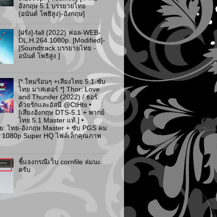
อังกฤษ 5.1 บรรยายไทย
(อนันต์ โพธิสูง)-อังกฤษ]
[ฝรั่ง]-fall (2022) ฟอล-WEB-
DL.H.264.1080p. [Modified]-
[Soundtrack บรรยายไทย -
อนันต์ โพธิสูง ]
[* ใหม่ร้อนๆ +เสียงไทย 5.1-ซับ
ไทย มาสเตอร์ *] Thor: Love
and Thunder (2022) / ธอร์:
ด้วยรักและอัสนี @CtHts •
[เสียงอังกฤษ DTS-5.1 + พากย์
ไทย 5.1 Master แท้.] •
ย: ไทย-อังกฤษ Master + ซับ PGS คม
 [* 1080p Super HQ ไฟล์เล็กคุณภาพ
ชี้แจงกรณีเว็บ cornfile ล่มนะ
ครับ