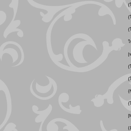
{
{
{
ใ
[
{
{
{
{
[
{