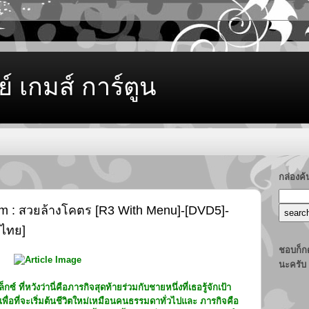
ย์ เกมส์ การ์ตูน
กล่องค
m : สวยล้างโคตร [R3 With Menu]-[DVD5]-
ยไทย]
ชอบก็กด
นะครับ
 ที่หวังว่านี่คือภารกิจสุดท้ายร่วมกับชายหนึ่งที่เธอรู้จักเป้า
ื่อที่จะเริ่มต้นชีวิตใหม่เหมือนคนธรรมดาทั่วไปและ ภารกิจคือ