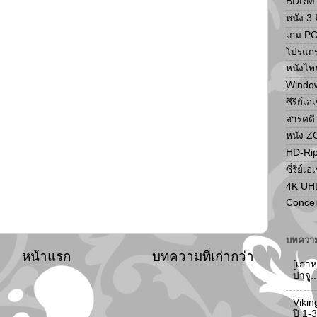
BDRM F
หนัง 3 ม
เกม P
โปรแก
หนังไท
Windo
ซีรีย์เอ
สารคดี
หนัง 
HD-Ri
ซี่รี่ย์เอ
4K UH
Concer
บทความ
หน้าแรก
บทความที่เก่ากว่า
[เกาห
ปาจู.
Vikin
ปี 1