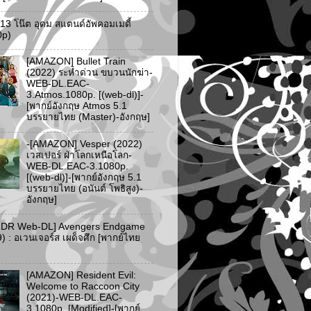
ว 13 โน๊ต อุดม สแตนด์อัพคอมเมดี้
0p)
[AMAZON] Bullet Train
(2022) ระห่ำด่วน ขบวนนักฆ่า-
WEB-DL.EAC-
3.Atmos.1080p. [(web-dl)]-
[พากย์อังกฤษ Atmos 5.1
บรรยายไทย (Master)-อังกฤษ]
-[AMAZON] Vesper (2022)
เวสเปอร์ ฝ่าโลกเหนือโลก-
WEB-DL.EAC-3.1080p.
[(web-dl)]-[พากย์อังกฤษ 5.1
บรรยายไทย (อนันต์ โพธิสูง)-
อังกฤษ]
HDR Web-DL] Avengers Endgame
) : อเวนเจอร์ส เผด็จศึก [พากย์ไทย
[AMAZON] Resident Evil:
Welcome to Raccoon City
(2021)-WEB-DL.EAC-
3.1080p. [Modified]-[พากย์