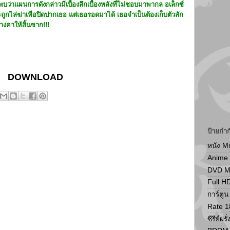
บว่าแผนการดังกล่าวมีเบื้องลึกเบื้องหลังที่ไม่ชอบมาพากล อเล็กซ์
ะถูกไล่ฆ่าเพื่อปิดปากเธอ แต่เธอรอดมาได้ เธอจำเป็นต้องเก็บตัวสัก
้างคาให้สิ้นซาก!!!
DOWNLOAD
ป้ายกำก
หนัง M
Anime
DVD 
Full H
การ์ตู
Rate 1
ซีรีย์ฝรั่