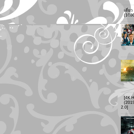
เดี่ย
(108
[4K 
(2019
2.0]