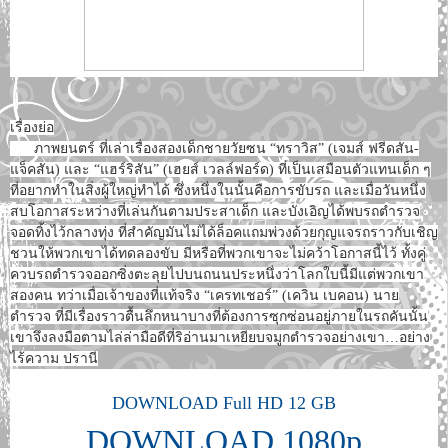
เรื่องย่อ
ภาพยนตร์ ที่เล่าเรื่องสองเด็กชายวัยซน “ทราวิส” (เจมส์ ฟรีดสัน-
แจ็คสัน) และ “แฮร์ริสัน” (เฮยส์ เวลล์ฟอร์ด) ที่เป็นเสมือนตัวแทนเด็ก ๆ
ที่อยากทำในสิ่งผู้ใหญ่ทำได้ ซึ่งหนึ่งในนั้นคือการขับรถ และเมื่อวันหนึ่ง
สบโอกาสระหว่างที่เล่นกันตามประสาเด็ก และบังเอิญได้พบรถตำรวจ
จอดทิ้งไว้กลางทุ่ง ที่สำคัญมันไม่ได้ล็อคแถมพ่วงด้วยกุญแจรถราวกับเชิญ
ชวนให้พวกเขาได้ทดลองขับ มีหรือที่พวกเขาจะไม่คว้าโอกาสนี้ไว้ ทั้งคู่
ควบรถตำรวจออกซิ่งตะลุยไปบนถนนประหนึ่งว่าโลกใบนี้มีแต่พวกเขา
สองคน ทว่าเมื่อเจ้าของที่แท้จริง “เครทเชอร์” (เควิน เบคอน) นาย
ตำรวจ ที่มีเรื่องราวตื้นลึกหนาบางที่ต้องการซุกซ่อนอยู่ภายในรถคันนั้น
เขาจึงลงมือตามไล่ล่ามือดีที่ริอ่านมาเหยียบจมูกตำรวจอย่างเขา…อย่าง
ไร้ความ ปรานี
DOWNLOAD Full HD 12 GB
DOWNLOAD 1080p