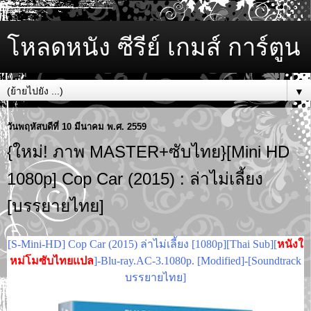
โหลดหนัง ซีรีย์ เกมส์ การ์ตูน
▼
วันพฤหัสบดีที่ 10 มีนาคม พ.ศ. 2559
{ใหม่! ภาพ MASTER+ซับไทย}[Mini HD
1080p] Cop Car (2015) : ล่าไม่เลี้ยง
[บรรยายไทย]
[S-Mini-HD] Cop Car (2015) ล่าไม่เลี้ยง [1080p][Thai Sub][
หนังใ
หม่โมซับไทยแปล
]-Blu-ray.AC-3.1080p. [Modified]-[Soundtrack
บรรยายไทย]