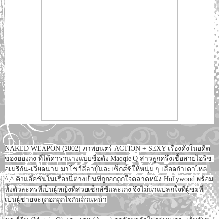
NAKED WEAPON (2002) ภาพยนตร์ ACTION + SEXY เรื่องดังในอดีต
ของฮ่องกง ที่ได้ดารานางแบบชื่อดัง Maqqie Q สาวลูกครึ่งเชื้อสายไอริช-
อเมริกัน-เวียดนาม มาโชว์ลีลาบู๊และเซ็กส์ซี่ให้หนุ่ม ๆ เลือดกำเดาไหล
^,^ คิวแอ๊คชั่นในเรื่องนี้ต่างเป็นที่ถูกอกถูกใจตลาดหนัง Hollywood พร้อม
ทั้งตัวละครที่เป็นผู้หญิงที่สวยเซ็กส์ซี่และเก่ง จึงไม่น่าแปลกใจที่ผู้ชมที่
เป็นผู้ชายจะถูกอกถูกใจกันถ้วนหน้า