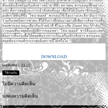
ชา ร์ลีน (Maqqie Q) และ เคท (Anya) ถูกลักพาตัวไปอยู่บนเกาะเร้นลับ
ตั้งแต่ยังเด็กพร้อมกับเด็กสาวหน้าตาดีอีก หลายคน พวกเธอถูกฝึกอย่าง
หนัก ทั้งการต่อสู้และการเข้าสังคมชั้นสูง เพื่อให้ได้เป็นสมาชิกของ
องค์กรใต้ดินที่ชื่อ "ไชน่าดอลล์" พวกเธอใช้เรือนร่างและลีลาอันเร่าร้อน
ร่วมกับเทคนิคการฆ่าคน ที่ได้รับการฝึกฝนมาอย่างดีเพื่อการสังหารเหยื่อ
ของพวกเธอ ขณะเดียวกันเจ้าหน้าที่ ซีไอเอ แจ๊ค (Daniel Wu) ก็กำลัง
วางแผนที่จะหยุดยั้งปฎิบัติการของเหล่า "ไชน่าดอลล์" ชาร์ลีนและเคทก็
ต้องการดิ้นรนเพื่อให้หลุดพ้นจากการเป็นเครื่องจักรสังหาร พวกเธอจะ
หลุดพ้นจากองค์กรนรกสุดอันตรายนี้ได้หรือไม่ !!
DOWNLOAD
loadhdfile
ที่
23:12
ใช้ร่วมกัน
ไม่มีความคิดเห็น:
แสดงความคิดเห็น