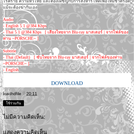
โรคร้าย ความหิวโหย และต้องเผชิญกับการสังหารโหดเพื่อให้มีชีวิตรอด
แม้จะต้องฆ่ากันเอง
Audio
- English 5.1 @384 Kbps
- Thai 5.1 @384 Kbps [ เสียงไทยจาก Blu-ray มาสเตอร์ | จากไฟล์ของ
ท่าน ~PORSCHE~ ]
Subtitle
- Thai (Default) [ ซับไทยจาก Blu-ray มาสเตอร์ | จากไฟล์ของท่าน
~PORSCHE~ ]
- English
DOWNLOAD
loadhdfile
ที่
20:11
ใช้ร่วมกัน
ไม่มีความคิดเห็น:
แสดงความคิดเห็น