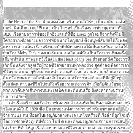
In the Heart of the Sea นำแสดงโดย คริส เฮมส์เวิร์ธ, เบ็นจามิน วอล์ค
เกอร์, คิลเลียน เมอร์ฟี่ และ เบ็น ไวชอว์ เป็นเรื่องราวช่วงฤดูหนาวปี
1820 เรือล่าปลาวาฬของนิวอิงแลนด์ที่ชื่อ Essex ถูกโจมตีจากสิ่งที่ไม่มี
ใครอยากเชื่ออย่าง­ปลาวาฬที่มีขนาดใหญ่ยักษ์ ซึ่งมนุษย์สัมผัสได้ถึงพลัง
แห่งการล้างแค้น เรื่องจริงของภัยพิบัติทางทะเลได้เป็นแรงบันดาลใจให้
กับเรื่อง Moby Dick ของเฮอร์แมน เมลวิล แต่นั่นเป็นเรื่องราวเพียงครึ่ง
เดียวเท่านั้น ภาพยนตร์เรื่อง In the Heart of the Sea ถ่ายทอดถึงเรื่องราวที่
เกิดขึ้นหลังจากลูกเรือผู้รอดชีวิตพยายามทำทุกอย่าง สุดกำลังเพื่อการเอา
ชีวิตรอดจากพายุที่โหมกระหน่ำ ความหิวโหย ความหวาดกลัวและความ
สิ้นหวัง ทุกคนต่างเกิดข้อสงสัยในความศรัทธาของตัวเองที่มีอยู่ลึกๆ
ตั้งแต่คุณค่าของชีวิตไปจนถึงจริยธรรมแห่งการค้า เมื่อกัปตันเรือของ
พวกเขาค้นหาเส้นทางบนทะเลเปิด และต้นหนเรือ ยังคงหาทางปราบ
ปลาวาฬยักษ์
เล่าเรื่องจริงของเรือล่าวาฬเอสเซกส์ แนนทัคเก็ต ที่ออกเดินทางจากนิ
วอิงแลนด์ในปี 1820 ซึ่งเป็นยุคทองแห่งการล่าวาฬ พร้อมชายหนุ่ม
จำนวน 21 คน ที่ออกไปผจญภัยกลางทะเล แต่โชคร้ายที่เรือลำนี้ถูกโจมตี
โดยวาฬยักษ์หัวทุยที่มีชื่อว่า โมบี้ ดิ และต้องผจญภัยกับสถานการณ์อัน
เลวร้าย ที่ทำให้ลูกเรือต้องหาทางเอาชีวิตรอดท่ามกลางความรุนแรงของ