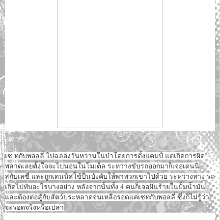
เซ ทกับพอลลี่ ไปฉลองวันหวานในป่าโดยการตั้งแคมป์ แต่เกิดการผิด
พลาดเลยตั้งใจจะไปนอนในโมเต็ล ระหว่างขับรถออกมาก็เจอเดนนิ
สกับเลซี่ และถูกเดนนิสใช้ปืนบังคับให้พาพวกเขาไปด้วย ระหว่างทาง รถ
เกิดไปทับอะไรบางอย่าง หลังจากนั้นทั้ง 4 คนก็เจอฝันร้ายในปั้มน้ำมัน
และต้องต่อสู้กับสัตว์ประหลาดจนเหลือรอดแค่เซทกับพอลลี่ ซึ่งก็ไม่รู้ว่า
จะรอดจริงหรือเปล่า