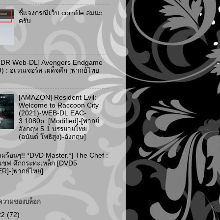
ชี้แจงกรณีเว็บ cornfile ล่มนะ
ครับ
HDR Web-DL] Avengers Endgame
) : อเวนเจอร์ส เผด็จศึก [พากย์ไทย
[AMAZON] Resident Evil:
Welcome to Raccoon City
(2021)-WEB-DL.EAC-
3.1080p. [Modified]-[พากย์
อังกฤษ 5.1 บรรยายไทย
(อนันต์ โพธิสูง)-อังกฤษ]
ม่ร้อนๆ!! *DVD Master.*] The Chef :
 เชฟ ศึกกระทะเหล็ก [DVD5
]-[พากย์ไทย]
ความของบล็อก
22
(72)