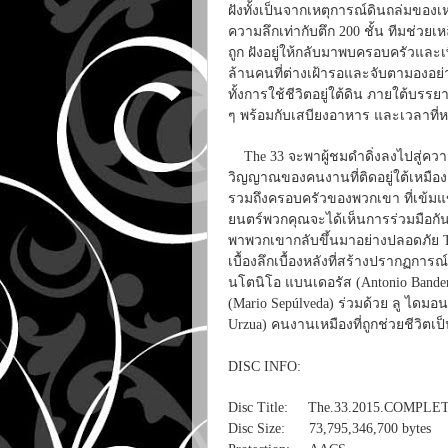
ฝังทั้งเป็นจากเหตุการณ์ดินถล่มของเหม
ความลึกเท่ากับตึก 200 ชั้น ทีมช่วยเห
ถูก ฝังอยู่ให้กลับมาพบครอบครัวและเพ
ล้านคนที่ต่างเฝ้ารอและจับตามองอย่
ทั้งการใช้ชีวิตอยู่ใต้ดิน ภายใต้บรรย
ๆ พร้อมกับเสบียงอาหาร และเวลาที่
The 33 จะพาผู้ชมดำดิ่งลงไปสู่ความมื
วิญญาณของคนงานที่ติดอยู่ใต้เหมือ
รวมถึงครอบครัวของพวกเขา ที่เข้มแข
ยนตร์พวกคุณจะได้เห็นการร่วมมือกั
พาพวกเขากลับขึ้นมาอย่างปลอดภัย The
เบื้องลึกเบื้องหลังที่สร้างปรากฏการ
นโตนิโอ แบนเดอรัส (Antonio Bander
(Mario Sepúlveda) ร่วมด้วย ลู ไดมอนด
Urzua) คนงานเหมืองที่ถูกช่วยชีวิตเป
DISC INFO:
Disc Title: The.33.2015.COMPLE
Disc Size: 73,795,346,700 bytes