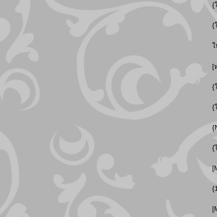
{
{
ใ
[
{
{
{
{
[
{
[