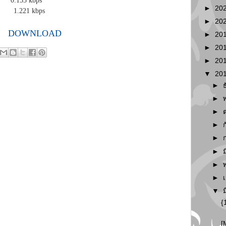
s Thai 0.153 kbps
►
20
ish 1.221 kbps
►
20
DOWNLOAD
►
20
►
20
►
20
▼
20
►
►
►
►
►
►
►
►
▼
{
[