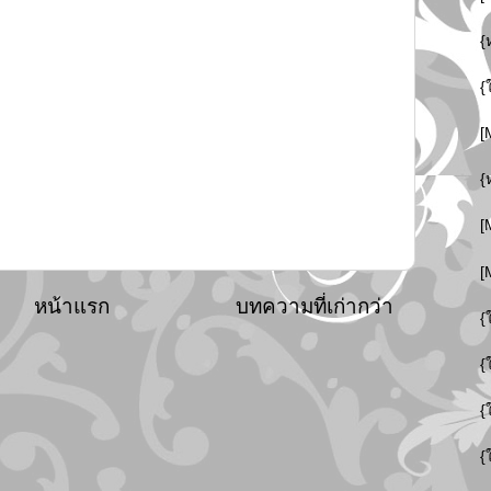
{
{
[
{
[
[
หน้าแรก
บทความที่เก่ากว่า
{
{
{
{