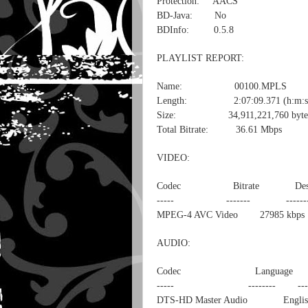
Protection: AACS
BD-Java: No
BDInfo: 0.5.8
PLAYLIST REPORT:
Name: 00100.MPLS
Length: 2:07:09.371 (h:m:s
Size: 34,911,221,760 byte
Total Bitrate: 36.61 Mbps
VIDEO:
Codec Bitrate Descr
----- ------- ------
MPEG-4 AVC Video 27985 kbps 108
AUDIO:
Codec Language Bitr
----- -------- ------
DTS-HD Master Audio English 3