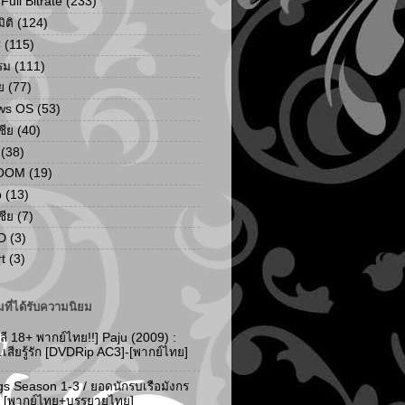
ull Bitrate
(233)
ิติ
(124)
C
(115)
รม
(111)
ย
(77)
ws OS
(53)
เชีย
(40)
(38)
ZOOM
(19)
p
(13)
เชีย
(7)
D
(3)
t
(3)
ที่ได้รับความนิยม
ลี 18+ พากย์ไทย!!] Paju (2009) :
..เสียรู้รัก [DVDRip AC3]-[พากย์ไทย]
gs Season 1-3 / ยอดนักรบเรือมังกร
-3 [พากย์ไทย+บรรยายไทย]