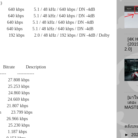
t)
40 kbps 5.1 / 48 kHz / 640 kbps / DN -4dB
0 kbps 5.1 / 48 kHz / 640 kbps / DN -4dB
40 kbps 5.1 / 48 kHz / 640 kbps / DN -4dB
 kbps 5.1 / 48 kHz / 640 kbps / DN -4dB
92 kbps 2.0 / 48 kHz / 192 kbps / DN -4dB / Dolby
[4K 
(2019
2.0]
ate Description
- -----------
English 27.808 kbps
French 25.253 kbps
Chinese 24.860 kbps
[มาให
 Czech 24.669 kbps
เดอะ
Polish 21.807 kbps
MASTER
Romanian 23.799 kbps
 Thai 26.966 kbps
Turkish 25.230 kbps
คลังบท
 Czech 1.187 kbps
►
20