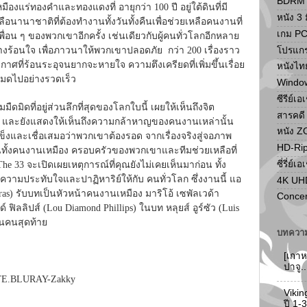
BDRM F
ืองแร่ทองคำและทองแดงที่ อายุกว่า 100 ปี อยู่ใต้ดินที่มี
หนัง 3 ม
ลือนานาชาติที่ต้องทำงานทั้งวันทั้งคืนเพื่อช่วยเหลือคนงานที่
เกม P
ื่อน ๆ ของพวกเขาอีกครั้ง เช่นเดียวกับผู้คนทั่วโลกอีกหลาย
โปรแก
างร้อนใจ เพื่อภาวนาให้พวกเขาปลอดภัย กว่า 200 เรื่องราว
ากาศที่ร้อนระอุจนยากจะหายใจ ความตึงเครียดที่เพิ่มขึ้นเรื่อย
หนังไท
หมดไปอย่างรวดเร็ว
Windo
ซีรีย์เอ
ดมิดที่อยู่ส่วนลึกที่สุดของโลกใบนี้ เผยให้เห็นถึงจิต
สารคดี
ง และยังแสดงให้เห็นถึงความกล้าหาญของคนงานเหล่านั้น
หนัง 
็งและเชื่อเสมอว่าพวกเขาต้องรอด จากเรื่องจริงสู่จอภาพ
HD-Ri
นทั้งคนงานเหมือง ครอบครัวของพวกเขาและทีมช่วยเหลือที่
ซี่รี่ย์เอ
 33 จะเปิดเผยเหตุการณ์ที่คุณยังไม่เคยเห็นมาก่อน ทั้ง
ณ์ความประทับใจและปาฏิหาริย์ให้กับ คนทั่วโลก ซึ่งงานนี้ แอ
4K UH
as) รับบทเป็นหัวหน้าคนงานเหมือง มาริโอ้ เซพัลเวด้า
Concer
์ ฟิลลิปส์ (Lou Diamond Phillips) ในบท หลุยส์ อูร์ซัว (Luis
็นคนสุดท้าย
บทความ
[เกาห
ปาจู.
TE.BLURAY-Zakky
Vikin
ปี 1