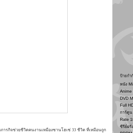
ป้ายกำก
หนัง M
Anime
DVD 
Full H
การ์ตู
Rate 1
ซีรีย์ฝรั่
 กับภารกิจช่วยชีวิตคนงานเหมืองซานโฮเซ่ 33 ชีวิต ที่เหมือนถูก