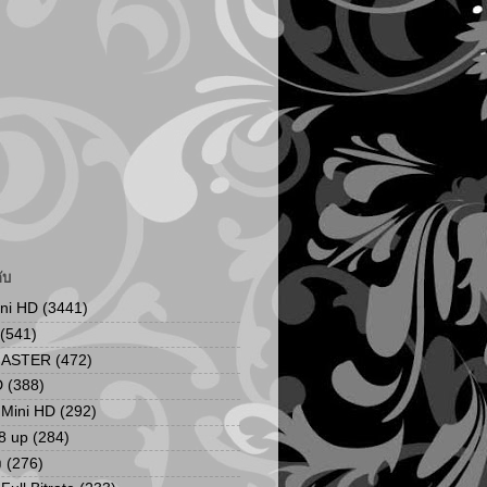
ับ
ini HD
(3441)
(541)
MASTER
(472)
D
(388)
น Mini HD
(292)
8 up
(284)
ง
(276)