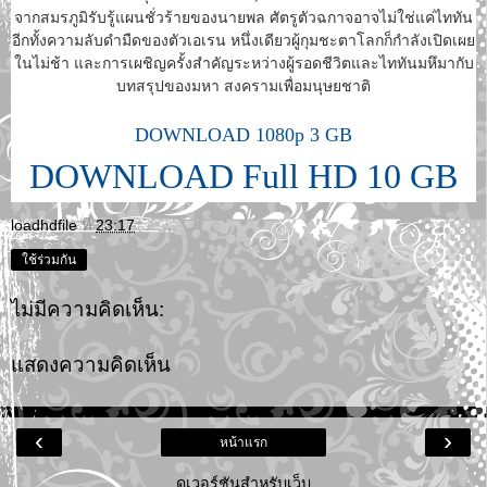
จากสมรภูมิรับรู้แผนชั่วร้ายของนายพล ศัตรูตัวฉกาจอาจไม่ใช่แค่ไททัน
อีกทั้งความลับดำมืดของตัวเอเรน หนึ่งเดียวผู้กุมชะตาโลกก็กำลังเปิดเผย
ในไม่ช้า และการเผชิญครั้งสำคัญระหว่างผู้รอดชีวิตและไททันมหึมากับ
บทสรุปของมหา สงครามเพื่อมนุษยชาติ
DOWNLOAD 1080p 3 GB
DOWNLOAD Full HD 10 GB
loadhdfile
ที่
23:17
ใช้ร่วมกัน
ไม่มีความคิดเห็น:
แสดงความคิดเห็น
‹
›
หน้าแรก
ดูเวอร์ชันสำหรับเว็บ