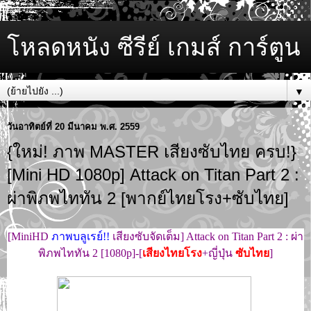
โหลดหนัง ซีรีย์ เกมส์ การ์ตูน
▼
วันอาทิตย์ที่ 20 มีนาคม พ.ศ. 2559
{ใหม่! ภาพ MASTER เสียงซับไทย ครบ!}
[Mini HD 1080p] Attack on Titan Part 2 :
ผ่าพิภพไททัน 2 [พากย์ไทยโรง+ซับไทย]
[MiniHD
ภาพบลูเรย์!!
เสียงซับจัดเต็ม] Attack on Titan Part 2 : ผ่า
พิภพไททัน 2 [1080p]-[
เสียงไทยโรง
+ญี่ปุ่น
ซับไทย
]