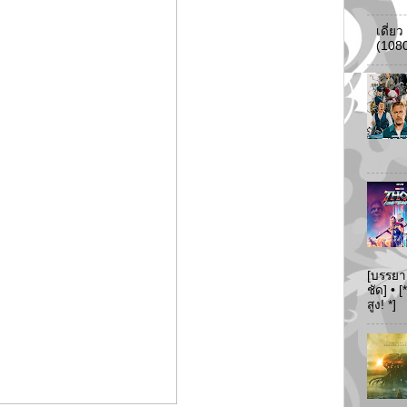
เดี่ย
(108
[บรรยา
ชัด] •
สูง! *]