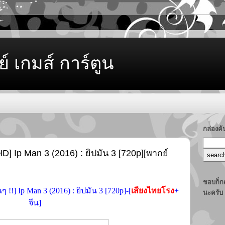
ย์ เกมส์ การ์ตูน
กล่องค
] Ip Man 3 (2016) : ยิปมัน 3 [720p][พากย์
ชอบก็กด
ๆ !!] Ip Man 3 (2016) : ยิปมัน 3 [720p]-[
เสียงไทยโรง
+
นะครับ
จีน]