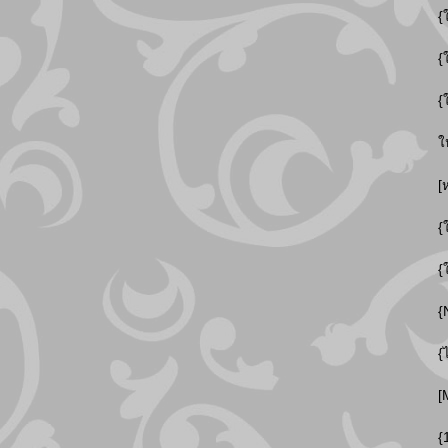
{
{
{
ใ
[
{
{
{
{
[
{