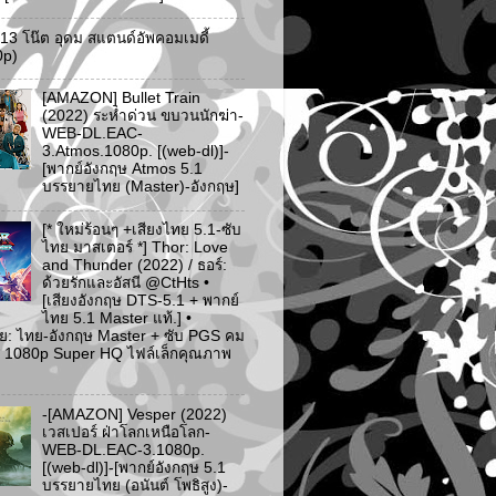
ว 13 โน๊ต อุดม สแตนด์อัพคอมเมดี้
0p)
[AMAZON] Bullet Train
(2022) ระห่ำด่วน ขบวนนักฆ่า-
WEB-DL.EAC-
3.Atmos.1080p. [(web-dl)]-
[พากย์อังกฤษ Atmos 5.1
บรรยายไทย (Master)-อังกฤษ]
[* ใหม่ร้อนๆ +เสียงไทย 5.1-ซับ
ไทย มาสเตอร์ *] Thor: Love
and Thunder (2022) / ธอร์:
ด้วยรักและอัสนี @CtHts •
[เสียงอังกฤษ DTS-5.1 + พากย์
ไทย 5.1 Master แท้.] •
ย: ไทย-อังกฤษ Master + ซับ PGS คม
 [* 1080p Super HQ ไฟล์เล็กคุณภาพ
-[AMAZON] Vesper (2022)
เวสเปอร์ ฝ่าโลกเหนือโลก-
WEB-DL.EAC-3.1080p.
[(web-dl)]-[พากย์อังกฤษ 5.1
บรรยายไทย (อนันต์ โพธิสูง)-