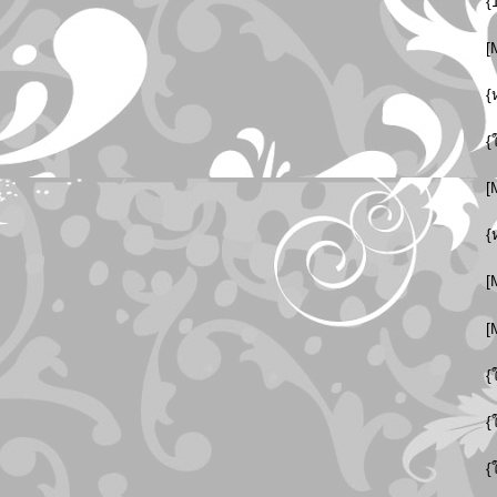
{
[
{
{
[
{
[
[
{
{
{