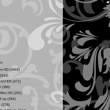
ับ
ini HD
(3441)
(541)
MASTER
(472)
D
(388)
น Mini HD
(292)
8 up
(284)
ง
(276)