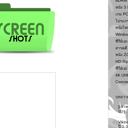
BDRM F
หนัง 3 ม
เกม P
โปรแก
หนังไท
Windo
ซีรีย์เอ
สารคดี
หนัง 
HD-Ri
ซี่รี่ย์เอ
4K UH
Concer
บทความ
[เกาห
ปาจู.
Vikin
ปี 1