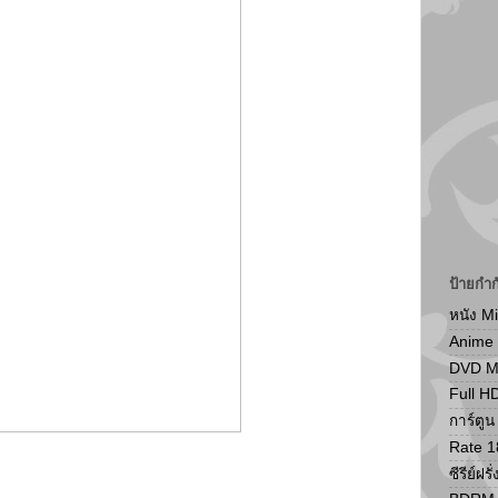
ป้ายกำก
หนัง M
Anime
DVD 
Full H
การ์ตู
Rate 1
ซีรีย์ฝรั่