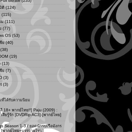
ull Bitrate
(233)
ิติ
(124)
C
(115)
รม
(111)
ย
(77)
ws OS
(53)
เชีย
(40)
(38)
ZOOM
(19)
p
(13)
เชีย
(7)
D
(3)
t
(3)
ที่ได้รับความนิยม
ลี 18+ พากย์ไทย!!] Paju (2009) :
..เสียรู้รัก [DVDRip AC3]-[พากย์ไทย]
gs Season 1-3 / ยอดนักรบเรือมังกร
-3 [พากย์ไทย+บรรยายไทย]