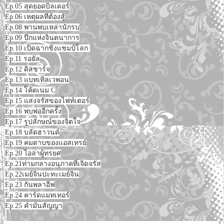
Ep.05 สุดยอดบิลเดอร์
Ep.06 เหตุผลทีต้องสู้
Ep.08 พานพบเหล่านักรบ
Ep.09 ปีกแห่งจินตนาการ
Ep.10 เปิดฉากชิงแชมป์โลก
Ep.11 รอยัล
Ep.12 ดิสชาร์จ
Ep.13 แบทเทิลเวพอน
Ep.14 โค้ดเนม C
Ep.15 แสงจรัสของไฟท์เตอร์
Ep.16 พบพ่ออีกครั้ง
Ep.17 รูปลักษณ์ของจิตใจ
Ep.18 บลัดฮาวนด์
Ep.19 คมดาบของแอสเทรย์
Ep.20 ไอล่าผู้ทรยศ
Ep.21ท่ามกลางอนุภาคที่เจิดจรัส
Ep.22เมย์จินปะทะเมย์จิน
Ep.23 กันพลาอีฟ
Ep.24 คาร์ดแมทเทอร์
Ep.25 คำมั่นสัญญา