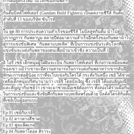
การต่อสู้ครั้งใหม่ ในโลกของกันพลา!
กันดั้มบิลด์ไฟท์เตอร์ (Gundam Build Fighters) เป็นผลงานซีรีส์ กันดั้ม
ลำดับที่ 13 ของบริษัท ซันไรส์
ใน ยุด 80 การประสบความสำเร็จของซีรีส์ โมบิลสูทกันดั้ม นำไปสู่
ปรากฏการ กันพลาบูม หลายปีต่อมาความสำเร็จอีกครั้งของกันพลานำไป
สู่การแข่งขันพิเศษ "กันพลาแบทเทิล" ที่เป็นการแข่งขันระดับโลกที่ผู้
แข่งขันจะแต่งกันพลาของตนเพื่อนำมาเข้าชิง ความเป็นที่ 1
อิ โอริ เซย์ เด็กหนุ่มผู้ใฝ่ฝันจะเป็น กันพลาไฟท์เตอร์ ที่เก่งกาจเหมือนพ่อ
ของเขา แม้ว่าเขาจะมีความสามารถในการแต่งกันพลาทว่าเขากลับมี
ทักษะการต่อสู้น้อย กว่าที่จะไปแข่งกับใครได้ กระทั่งวันหนึ่ง เซย์ ได้ช่วย
เหลือเด็กหนุ่มปริศนานามว่า เรย์จิ โดยบังเอิญ ซึ่ง เรย์จิ ได้มอบอัญมณี
และสัญญากับเซย์ว่า เขาจะมาช่วยเมื่อเซย์ต้องการ ทั้งสองได้ร่วมมือกัน
ในการแข่งขันและชิงชัยศึกกันพลาแบทเทิลพร้อมด้วย บิลด์สไตรส์กันดั้ม
ที่เซย์เป็นผู้ออกแบบ
Ep.01 เซย์กับเรย์จิ
Ep.02 ดาวหางสีชาด
Ep.03 ฟูลแพ็คเกจ
Ep.04 กันพลาไดอล คิราระ