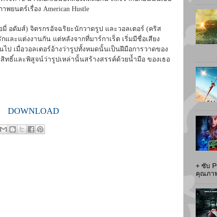
าพยนตร์เรื่อง American Hustle
เอมี่ อดัมส์) จิตรกรอัจฉริยะนักวาดรูป และวอลเตอร์ (คริส
ละแต่งงานกัน แต่หลังจากที่มาร์กาเร็ต เริ่มมีชื่อเสียง
ป เมื่อวอลเตอร์อ้างว่ารูปทั้งหมดนั้นเป็นฝีมือการวาดของ
งสิทธิ์และพิสูจน์ว่ารูปเหล่านั้นสร้างสรรค์ด้วยน้ำมือ ของเธอ
DOWNLOAD
+ ซับ 
คุณภาพส