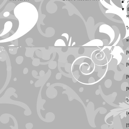
►
▼
ห
ใ
ห
[
[
[
[
ใ
{
[