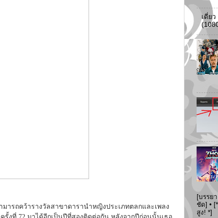
เดี่ย
(108
[บรรยา
ชัด] •
” สามารถคว้ารางวัลสาขาดารานำหญิงประเภทตลกและเพลง
สูง! *]
ที่ 72 มาได้อีกเป็นปีที่สองติดต่อกัน หลังจากปีก่อนนั้นเธอ