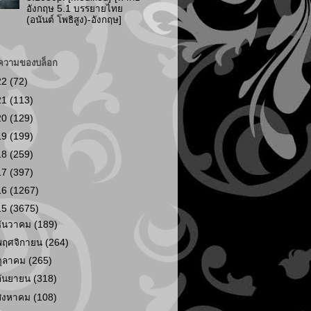
อังกฤษ 5.1 บรรยายไทย
(อนันต์ โพธิสูง)-อังกฤษ]
ความของบล็อก
22
(72)
21
(113)
20
(129)
19
(199)
18
(259)
17
(397)
16
(1267)
15
(3675)
ธันวาคม
(189)
พฤศจิกายน
(264)
ตุลาคม
(265)
กันยายน
(318)
สิงหาคม
(108)