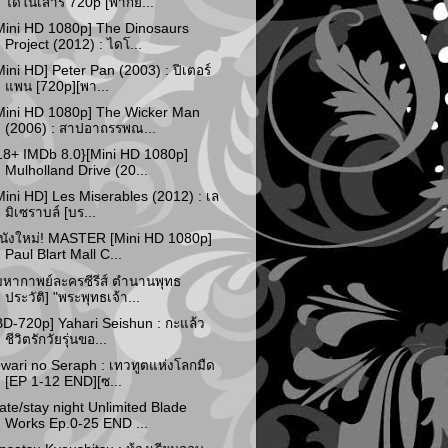
ไดโนเสาร์ 720p [พากย...
Mini HD 1080p] The Dinosaurs
Project (2012) : ไดโ...
Mini HD] Peter Pan (2003) : ปีเตอร์
แพน [720p][พา...
Mini HD 1080p] The Wicker Man
(2006) : สาปอาถรรพณ...
18+ IMDb 8.0}[Mini HD 1080p]
Mulholland Drive (20...
Mini HD] Les Miserables (2012) : เล
มิเซราบล์ [บร...
นังใหม่! MASTER [Mini HD 1080p]
Paul Blart Mall C...
มหากาพย์ละครซีรีส์ ตำนานพุทธ
ประวัติ] "พระพุทธเจ้า...
BD-720p] Yahari Seishun : กะแล้ว
ชีวิตรักวัยรุ่นขอ...
wari no Seraph : เทวทูตแห่งโลกมืด
[EP 1-12 END][ซ...
ate/stay night Unlimited Blade
Works Ep.0-25 END ...