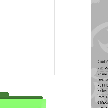
ป้ายกำก
หนัง M
Anime
DVD 
Full H
การ์ตู
Rate 1
ซีรีย์ฝรั่