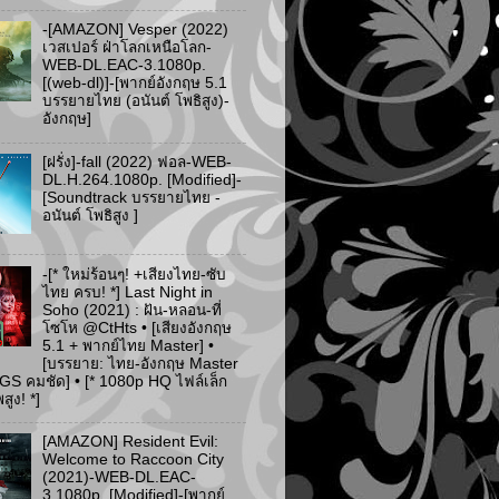
-[AMAZON] Vesper (2022)
เวสเปอร์ ฝ่าโลกเหนือโลก-
WEB-DL.EAC-3.1080p.
[(web-dl)]-[พากย์อังกฤษ 5.1
บรรยายไทย (อนันต์ โพธิสูง)-
อังกฤษ]
[ฝรั่ง]-fall (2022) ฟอล-WEB-
DL.H.264.1080p. [Modified]-
[Soundtrack บรรยายไทย -
อนันต์ โพธิสูง ]
-[* ใหม่ร้อนๆ! +เสียงไทย-ซับ
ไทย ครบ! *] Last Night in
Soho (2021) : ฝัน-หลอน-ที่
โซโห @CtHts • [เสียงอังกฤษ
5.1 + พากย์ไทย Master] •
[บรรยาย: ไทย-อังกฤษ Master
PGS คมชัด] • [* 1080p HQ ไฟล์เล็ก
ูง! *]
[AMAZON] Resident Evil:
Welcome to Raccoon City
(2021)-WEB-DL.EAC-
3.1080p. [Modified]-[พากย์