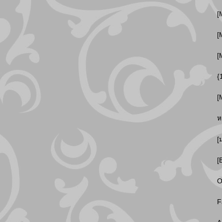
[
[
[
{
[
ห
[
[
O
F