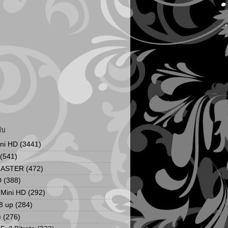
ับ
ini HD
(3441)
(541)
MASTER
(472)
D
(388)
น Mini HD
(292)
8 up
(284)
ง
(276)