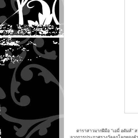
ดาราสาวมากฝีมือ “เอมี่ อดัมส์
จากการประกาศรางวัลลูกโลกทองคำครั้ง