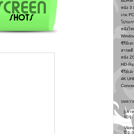
BDRM F
หนัง 3 ม
เกม P
โปรแก
หนังไท
Windo
ซีรีย์เอ
สารคดี
หนัง 
HD-Ri
ซี่รี่ย์เอ
4K UH
Concer
บทความ
[เกาห
ปาจู.
Vikin
ปี 1