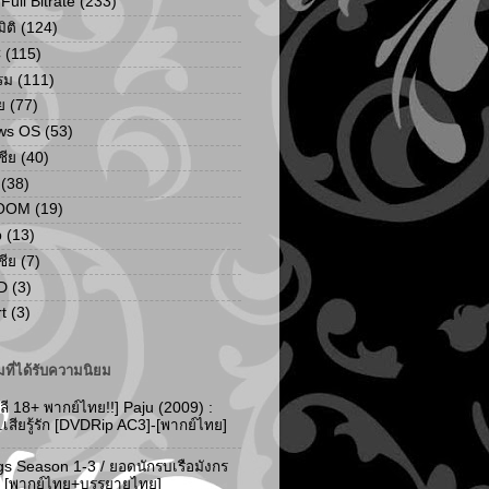
ull Bitrate
(233)
ิติ
(124)
C
(115)
รม
(111)
ย
(77)
ws OS
(53)
เชีย
(40)
(38)
ZOOM
(19)
p
(13)
เชีย
(7)
D
(3)
t
(3)
ที่ได้รับความนิยม
ลี 18+ พากย์ไทย!!] Paju (2009) :
..เสียรู้รัก [DVDRip AC3]-[พากย์ไทย]
gs Season 1-3 / ยอดนักรบเรือมังกร
-3 [พากย์ไทย+บรรยายไทย]