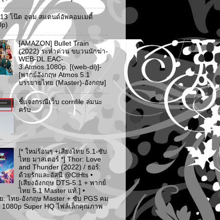
ว 13 โน๊ต อุดม สแตนด์อัพคอมเมดี้
0p)
[AMAZON] Bullet Train
(2022) ระห่ำด่วน ขบวนนักฆ่า-
WEB-DL.EAC-
3.Atmos.1080p. [(web-dl)]-
[พากย์อังกฤษ Atmos 5.1
บรรยายไทย (Master)-อังกฤษ]
ชี้แจงกรณีเว็บ cornfile ล่มนะ
ครับ
[* ใหม่ร้อนๆ +เสียงไทย 5.1-ซับ
ไทย มาสเตอร์ *] Thor: Love
and Thunder (2022) / ธอร์:
ด้วยรักและอัสนี @CtHts •
[เสียงอังกฤษ DTS-5.1 + พากย์
ไทย 5.1 Master แท้.] •
ย: ไทย-อังกฤษ Master + ซับ PGS คม
 [* 1080p Super HQ ไฟล์เล็กคุณภาพ