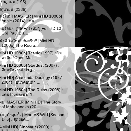
กรกฎาคม
(195)
มิถุนายน
(2336)
นังใหม่! MASTER [Mini HD 1080p]
Annie (2014) : หน...
หม่ร้อนๆ! [*ชัด+กระหึ่ม*][Full HD 10
Gb] Paul Bla...
นังดี โมใหม่! ชัดกริบ!! [Mini HD
1080p] The Recru...
Mini HD 1080p] Titanic (1997) : ไท
ทานิค *Open Mat...
Mini HD 1080p] Stardust (2007) :
ศึกมหัศจรรย์ ปาฏ...
Mini HD] Anaconda Duology (1997-
2004) : อนาคอนดา ...
Mini HD 1080p] The Ruins (2008) :
แดนร้างกระชากวิ...
หม่! MASTER [Mini HD] The Story
of Mahajanaka (20...
ผจญภัยสุดขั้ว} Man VS Wild [Season
1- 5] : สุดยอด...
S-Mini HD] Dinosaur (2000) :