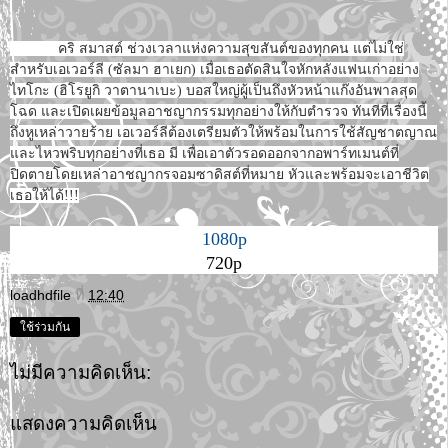
คริ สมาสต์ ช่วงเวลาแห่งความสุขสันต์ของทุกคน แต่ไม่ใช่
สำหรับเอเวอร์ลี (ซัลมา ฮาเยก) เมื่อเธอตัดสินใจหักหลังแฟนเก่าอย่าง
ไทโกะ (ฮิโรยูกิ วาตานาเบะ) บอสใหญ่ผู้เป็นถึงหัวหน้าแก๊งอันพาลสุด
โฉด และเปิดเผยข้อมูลอาชญากรรมทุกอย่างให้กับตำรวจ ทันทีที่เรื่องนี้
ถึงหูเหล่าวายร้าย เอเวอร์ลีต้องเตรียมตัวให้พร้อมในการใช้สัญชาตญาณ
และไหวพริบทุกอย่างที่เธอ มี เพื่อเอาตัวรอดออกจากอพาร์ทเมนต์ที่
ปิดตายโดยเหล่าอาชญากรจอมซาดิสต์ที่หมาย หัวและพร้อมจะเอาชีวิต
เธอให้ได้!!!
1080p
720p
loadhdfile
ที่
12:40
ใช้ร่วมกัน
ไม่มีความคิดเห็น:
แสดงความคิดเห็น