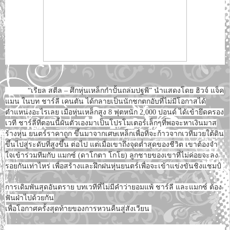
“เรียล สตีล – ศึกหุ่นเหล็กกำปั้นถล่มปฐพี” นำแสดงโดย ฮิวจ์ แจ็ค
แมน ในบท ชาร์ลี เคนตัน ได้กลายเป็นนักชกตกอับที่ไม่มีโอกาสได้
ตำแหน่งอะไรเลย เมื่อหุ่นเหล็กสูง 8 ฟุตหนัก 2,000 ปอนด์ ได้เข้ายึดครอง
เวที ชาร์ลีที่ตอนนี้ผันตัวเองมาเป็นโปรโมเตอร์เล็กๆที่พอจะหาเงินมาส
ร้างหุ่น ยนตร์ราคาถูก ขึ้นมาจากเศษเหล็กเพื่อที่จะก้าวจากเวทีมวยใต้ดิน
ขึ้นไปสู่ระดับที่สูงขึ้น ต่อไป แต่เมื่อเขาถึงจุดต่ำสุดของชีวิต เขาต้องจำ
ใจเข้าร่วมทีมกับ แมกซ์ (ดาโกตา โกโย) ลูกชายของเขาที่ไม่ค่อยจะลง
รอยกันเท่าไหร่ เพื่อสร้างและฝึกฝนหุ่นยนตร์เพื่อจะเข้าแข่งขันชิงแชมป์
การเดิมพันสุดอันตราย บทเวทีที่ไม่มีคำว่ายอมแพ้ ชาร์ลี และแมกซ์ ต้อง
ฟันฝ่าไปด้วยกัน
เพื่อโอกาศครั้งสุดท้ายของการหวนคืนสู่สังเวียน