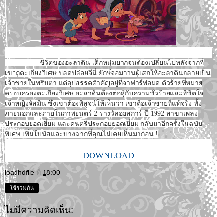
ชีวิตของอะลาดิน เด็กหนุ่มยากจนต้องเปลี่ยนไปหลังจากที่
เขาถูตะเกียงวิเศษ ปลดปล่อยจีนี่ ยักษ์จอมกวนผู้เสกให้อะลาดินกลายเป็น
เจ้าชายในพริบตา แต่อุปสรรคสำคัญอยู่ที่จาฟาร์พ่อมด ตัวร้ายที่หมาย
ครอบครองตะเกียงวิเศษ อะลาดินต้องต่อสู้กับความชั่วร้ายและพิชิตใจ
เจ้าหญิงจัสมิน ซึ่งเขาต้องพิสูจน์ให้เห็นว่า เขาคือเจ้าชายที่แท้จริง ทั้ง
ภายนอกและภายในภาพยนตร์ 2 รางวัลออสการ์ ปี 1992 สาขาเพลง
ประกอบยอดเยี่ยม และดนตรีประกอบยอดเยี่ยม กลับมาอีกครั้งในฉบับ
พิเศษ เพิ่มโบนัสและบางฉากที่คุณไม่เคยเห็นมาก่อน !
DOWNLOAD
loadhdfile
ที่
18:00
ใช้ร่วมกัน
ไม่มีความคิดเห็น: