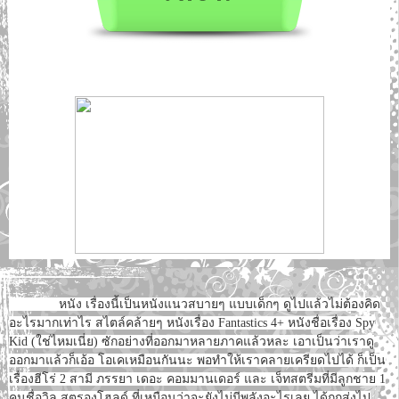
หนัง เรื่องนี้เป็นหนังแนวสบายๆ แบบเด็กๆ ดูไปแล้วไม่ต้องคิด
อะไรมากเท่าไร สไตล์คล้ายๆ หนังเรื่อง Fantastics 4+ หนังชื่อเรื่อง Spy
Kid (ใช่ไหมเนี่ย) ซักอย่างที่ออกมาหลายภาคแล้วหละ เอาเป็นว่าเราดู
ออกมาแล้วก็เอ้อ โอเคเหมือนกันนะ พอทำให้เราคลายเครียดไปได้ ก็เป็น
เรื่องฮีโร่ 2 สามี ภรรยา เดอะ คอมมานเดอร์ และ เจ็ทสตรีมที่มีลูกชาย 1
คนชื่อวิล สตรองโฮลด์ ที่เหมือนว่าจะยังไม่มีพลังอะไรเลย ได้ถูกส่งไป