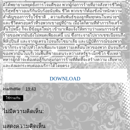
ดิโต้พยายามหยุดยั้งการโจมตีของ พวกผู้ก่อการร้ายที่อาจสังหารชีวิตผู้
บริสุทธิ์ชาวอเมริกันนับร้อยนับพัน ชีวิต พวกเขาก็ต้องชั่งน้ำหนักความ
สำคัญของการรับใช้ชาติ , ความสัมพันธ์ของลูกทีมทุกคนในหน่วยฯ
และชีวิตครอบครัวที่รอพวกเขาอยู่ที่บ้าน เมื่อใดก็ตามที่ทำภารกิจเสร็จ
สิ้นไปหนึ่ง ก็จะมีข้อมูลใหม่ๆ เข้ามาเพื่อแจ้งให้ทราบว่าแผนการณ์ชั่ว
ร้ายของพวกมันยังไม่หมดเพียงแค่นี้ แน่ ซึ่งกระจายไปจากเชชเนียจนถึง
ฟิลิปปินส์ และจากยูเครนไปจนถึงโซมาเลีย และปฏิบัติการณ์ของพวก
เขาก็กระจายไปทั่วโลกเพื่อแกะรอยความเคลื่อนไหวของพวก มันจนถึงรัง
ของพวกมันในบริเวณพื้นที่ชายแดนระหว่างสหรัฐฯ-เม็กซิโก ซึ่งเหล่า
ทหารผู้กล้าจะต้องต่อสู้กับกลุ่มก่อการร้ายที่คิดที่จะสร้างความ เสียหาย
และส่งผลกระทบต่ออเมริกาได้โดยตรง
DOWNLOAD
loadhdfile
ที่
19:43
ใช้ร่วมกัน
ไม่มีความคิดเห็น:
แสดงความคิดเห็น