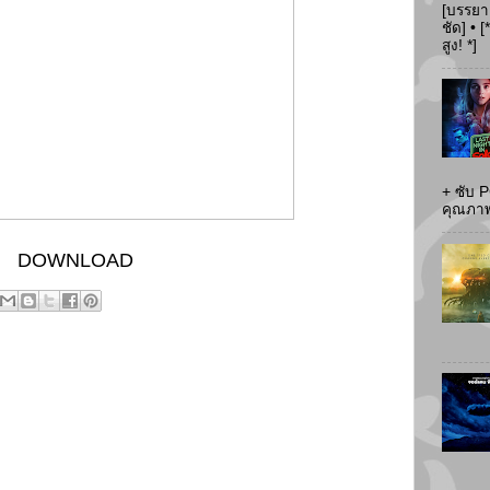
[บรรยา
ชัด] •
สูง! *]
+ ซับ 
คุณภาพส
DOWNLOAD