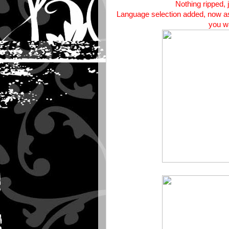
Nothing ripped,
Language selection added, now as 
you w