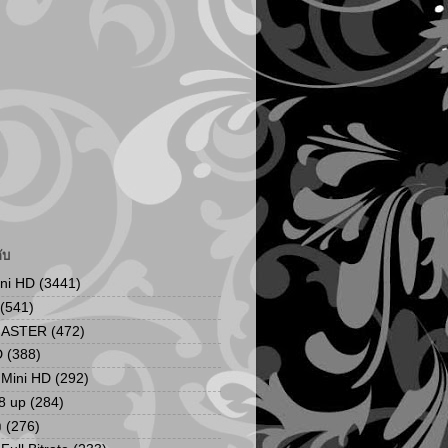
ับ
ini HD
(3441)
(541)
MASTER
(472)
D
(388)
น Mini HD
(292)
8 up
(284)
ง
(276)