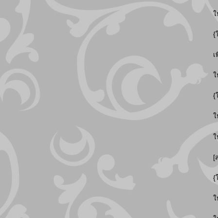
ใ
{
เ
ใ
{
ใ
ใ
[
{
ใ