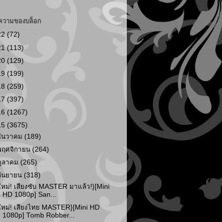
ความของบล็อก
22
(72)
21
(113)
20
(129)
19
(199)
18
(259)
17
(397)
16
(1267)
15
(3675)
ธันวาคม
(189)
พฤศจิกายน
(264)
ตุลาคม
(265)
กันยายน
(318)
ใหม่! เสียงซับ MASTER มาแล้ว!}[Mini
HD 1080p] San...
ใหม่! เสียงไทย MASTER}[Mini HD
1080p] Tomb Robber...