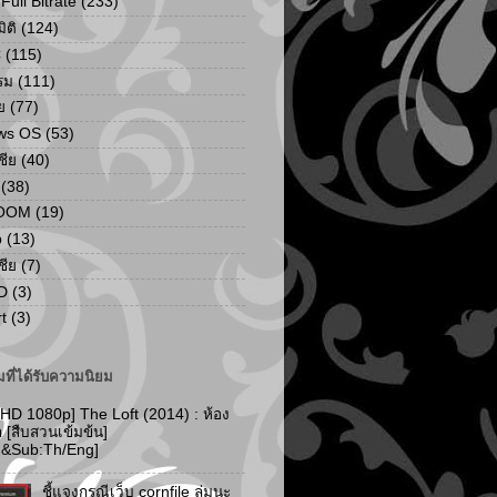
ull Bitrate
(233)
ิติ
(124)
C
(115)
รม
(111)
ย
(77)
ws OS
(53)
เชีย
(40)
(38)
ZOOM
(19)
p
(13)
เชีย
(7)
D
(3)
t
(3)
ที่ได้รับความนิยม
 HD 1080p] The Loft (2014) : ห้อง
ัก [สืบสวนเข้มข้น]
d&Sub:Th/Eng]
ชี้แจงกรณีเว็บ cornfile ล่มนะ