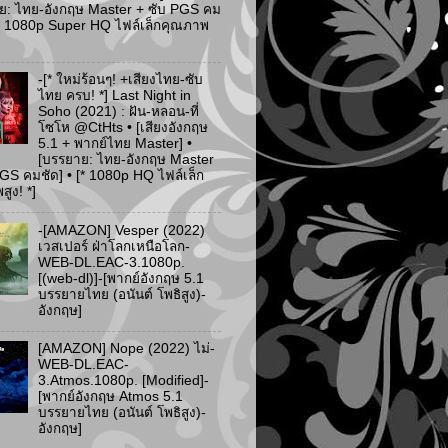
ย: ไทย-อังกฤษ Master + ซับ PGS คม
 [* 1080p Super HQ ไฟล์เล็กคุณภาพ
-[* ใหม่ร้อนๆ! +เสียงไทย-ซับ
ไทย ครบ! *] Last Night in
Soho (2021) : ฝัน-หลอน-ที่
โซโห @CtHts • [เสียงอังกฤษ
5.1 + พากย์ไทย Master] •
[บรรยาย: ไทย-อังกฤษ Master
PGS คมชัด] • [* 1080p HQ ไฟล์เล็ก
ูง! *]
-[AMAZON] Vesper (2022)
เวสเปอร์ ฝ่าโลกเหนือโลก-
WEB-DL.EAC-3.1080p.
[(web-dl)]-[พากย์อังกฤษ 5.1
บรรยายไทย (อนันต์ โพธิสูง)-
อังกฤษ]
[AMAZON] Nope (2022) ไม่-
WEB-DL.EAC-
3.Atmos.1080p. [Modified]-
[พากย์อังกฤษ Atmos 5.1
บรรยายไทย (อนันต์ โพธิสูง)-
อังกฤษ]