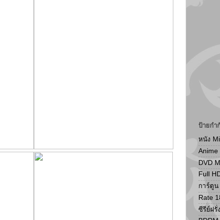
ป้ายกำก
หนัง M
Anime
DVD 
Full H
การ์ตู
Rate 1
ซีรีย์ฝรั่