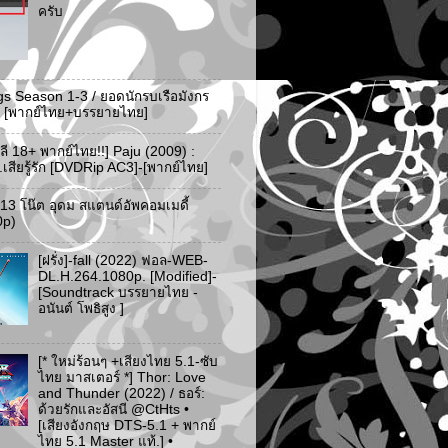
ครับ
gs Season 1-3 / ยอดนักรบเรือมังกร
-3 [พากย์ไทย+บรรยายไทย]
ลี 18+ พากย์ไทย!!] Paju (2009) :
..เสียรู้รัก [DVDRip AC3]-[พากย์ไทย]
ว 13 โน๊ต อุดม สแตนด์อัพคอมเมดี้
0p)
[ฝรั่ง]-fall (2022) ฟอล-WEB-
DL.H.264.1080p. [Modified]-
[Soundtrack บรรยายไทย -
อนันต์ โพธิสูง ]
[* ใหม่ร้อนๆ +เสียงไทย 5.1-ซับ
ไทย มาสเตอร์ *] Thor: Love
and Thunder (2022) / ธอร์:
ด้วยรักและอัสนี @CtHts •
[เสียงอังกฤษ DTS-5.1 + พากย์
ไทย 5.1 Master แท้.] •