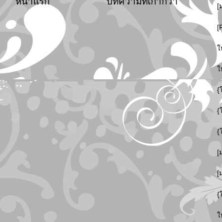
หน้าแรก
บทความที่เก่ากว่า
[
[
ใ
ใ
{
{
{
[
[
{
ใ