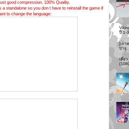
 just good compression. 100% Quality.
a standalone so you don t have to reinstall the game if
ant to change the language:
Vikin
ปี 1
[เกาห
ปาจู.
เดี่ย
(108