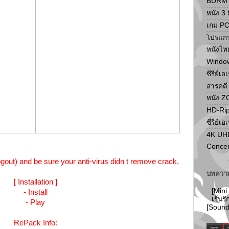
BDRM F
หนัง 3 ม
เกม P
โปรแก
หนังไท
Windo
ซีรีย์เอ
สารคดี
หนัง 
HD-Ri
ซี่รี่ย์เอ
4K UH
Concer
ogout) and be sure your anti-virus didn t remove crack.
บทความ
[ Installation ]
[Mini
- Install
เร้นร
- Play
[Soun
RePack Info: