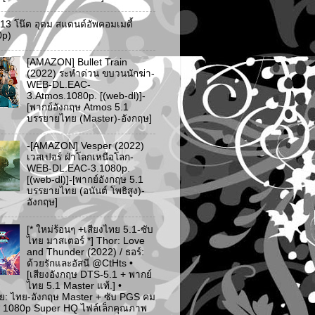
ว 13 โน๊ต อุดม สแตนด์อัพคอมเมดี้
0p)
[AMAZON] Bullet Train
(2022) ระห่ำด่วน ขบวนนักฆ่า-
WEB-DL.EAC-
3.Atmos.1080p. [(web-dl)]-
[พากย์อังกฤษ Atmos 5.1
บรรยายไทย (Master)-อังกฤษ]
-[AMAZON] Vesper (2022)
เวสเปอร์ ฝ่าโลกเหนือโลก-
WEB-DL.EAC-3.1080p.
[(web-dl)]-[พากย์อังกฤษ 5.1
บรรยายไทย (อนันต์ โพธิสูง)-
อังกฤษ]
[* ใหม่ร้อนๆ +เสียงไทย 5.1-ซับ
ไทย มาสเตอร์ *] Thor: Love
and Thunder (2022) / ธอร์:
ด้วยรักและอัสนี @CtHts •
[เสียงอังกฤษ DTS-5.1 + พากย์
ไทย 5.1 Master แท้.] •
ย: ไทย-อังกฤษ Master + ซับ PGS คม
 [* 1080p Super HQ ไฟล์เล็กคุณภาพ