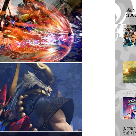
เดี่ย
(108
[บรรยา
ชัด] •