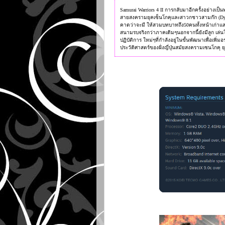
Samurai Warriors 4 II การกลับมาอีกครั้งอย่างเป
สายสงครามยุคเซ็นโกคุและสาวกชาวสามก๊ก (Dynas
คาดว่าจะมี ให้สวมบทบาทถึง50คนทั้งหน้าเก่า
สนามรบจริงกว่าภาคเดิมๆนอกจากนี้ยังมีลูก เล่นใ
ปฏิบัติการ ใหม่ๆที่กำลังอยู่ในขั้นพัฒนาเพื่อเพิ่
ประวัติศาสตร์ของฝั่งญี่ปุ่นสมัยสงครามเซนโกคุ ย