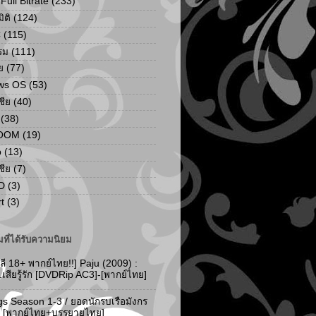
ull Bitrate
(233)
ิติ
(124)
C
(115)
รม
(111)
ย
(77)
ws OS
(53)
เชีย
(40)
(38)
ZOOM
(19)
p
(13)
เชีย
(7)
D
(3)
t
(3)
ที่ได้รับความนิยม
ลี 18+ พากย์ไทย!!] Paju (2009) :
..เสียรู้รัก [DVDRip AC3]-[พากย์ไทย]
gs Season 1-3 / ยอดนักรบเรือมังกร
-3 [พากย์ไทย+บรรยายไทย]