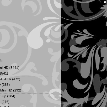
ับ
ini HD
(3441)
(541)
MASTER
(472)
D
(388)
น Mini HD
(292)
8 up
(284)
ง
(276)