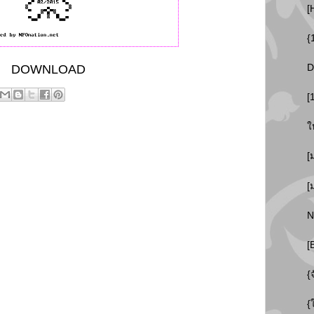
[
{
DOWNLOAD
D
[
ใ
[
[
N
[
{
{