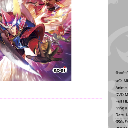
ป้ายกำก
หนัง M
Anime
DVD 
Full H
การ์ตู
Rate 1
ซีรีย์ฝรั่