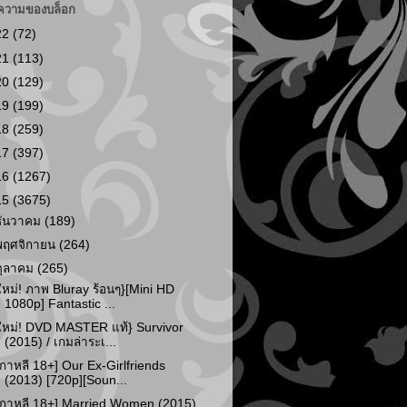
ความของบล็อก
22
(72)
21
(113)
20
(129)
19
(199)
18
(259)
17
(397)
16
(1267)
15
(3675)
ธันวาคม
(189)
พฤศจิกายน
(264)
ตุลาคม
(265)
ใหม่! ภาพ Bluray ร้อนๆ}[Mini HD
1080p] Fantastic ...
ใหม่! DVD MASTER แท้} Survivor
(2015) / เกมล่าระเ...
เกาหลี 18+] Our Ex-Girlfriends
(2013) [720p][Soun...
เกาหลี 18+] Married Women (2015)