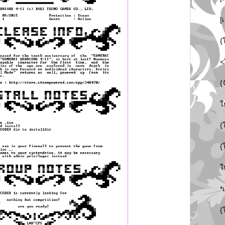
[
{
<
{
ใ
{
{
ใ
*
{