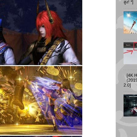
สูง! *]
[4K 
(2019
2.0]