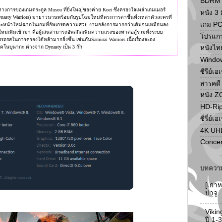
BDRM F
็นทางการของเกมตระกูล Musou ที่ยิ่งใหญ่ของค่าย Koei ซึ่งครองใจเหล่าเกมเมอร์
หนัง 3 ม
ty Warriors) มายาวนานพร้อมกับรูปโฉมใหม่ที่ตระการตาขึ้นทั้งเหล่าตัวละครที่
เกม P
และหน้าใหม่ฉากในเกมที่อัพเกรดความสวย งามอลังการมากกว่าเดิมจนเหมือนลง
หม่เพิ่มเข้ามา คือผู้เล่นสามารถอัพสกิลเพิ่มความแรงของท่าต่อสู้รวมทั้งระบบ
โปรแก
มอรรถรสในการครองใต้หล้ามากยิ่งขึ้น เช่นกันSamurai Warriors เนื้อเรื่องจะอง
ุคโนบุนากะ ต่างจาก Dynasty เป็น 3 ก๊ก
หนังไท
Windo
ซีรีย์เอ
สารคดี
หนัง 
HD-Ri
ซี่รี่ย์เอ
4K UH
Concer
บทความ
[เกาห
ปาจู.
Vikin
ปี 1