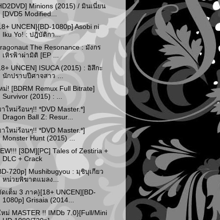
HD2DVD] Minions (2015) / มินเนี่ยน
[DVD5 Modified...
18+ UNCEN}[BD-1080p] Asobi ni
Iku Yo! : ปฎิบัติกา...
ragonaut The Resonance : มังกร
เหิรฟ้าผ่ามิติ [EP ...
18+ UNCEN] ISUCA (2015) : อิสึกะ
นักปราบปีศาจสาว ...
หม่! [BDRM Remux Full Bitrate]
Survivor (2015) : ...
มาใหม่ร้อนๆ!! *DVD Master.*]
Dragon Ball Z: Resur...
มาใหม่ร้อนๆ!! *DVD Master.*]
Monster Hunt (2015) ...
EW!!! [3DM][PC] Tales of Zestiria +
DLC + Crack
BD-720p] Mushibugyou : มุชิบุเกียว
หน่วยพิฆาตแมลง...
จัดเต็ม 3 ภาค}[18+ UNCEN][BD-
1080p] Grisaia (2014...
ใหม่ MASTER !! IMDb 7.0}[Full/Mini