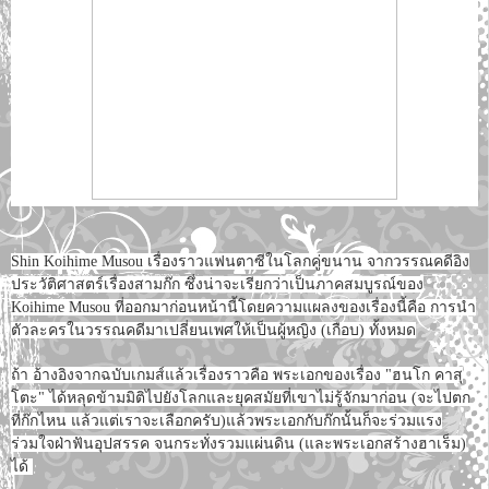
Shin Koihime Musou เรื่องราวแฟนตาซีในโลกคู่ขนาน จากวรรณคดีอิง
ประวัติศาสตร์เรื่องสามก๊ก ซึ่งน่าจะเรียกว่าเป็นภาคสมบูรณ์ของ
Koihime Musou ที่ออกมาก่อนหน้านี้โดยความแผลงของเรื่องนี้คือ การนำ
ตัวละครในวรรณคดีมาเปลี่ยนเพศให้เป็นผู้หญิง (เกือบ) ทั้งหมด
ถ้า อ้างอิงจากฉบับเกมส์แล้วเรื่องราวคือ พระเอกของเรื่อง "ฮนโก คาสุ
โตะ" ได้หลุดข้ามมิติไปยังโลกและยุคสมัยที่เขาไม่รู้จักมาก่อน (จะไปตก
ที่ก๊กไหน แล้วแต่เราจะเลือกครับ)แล้วพระเอกกับก๊กนั้นก็จะร่วมแรง
ร่วมใจฝ่าฟันอุปสรรค จนกระทั่งรวมแผ่นดิน (และพระเอกสร้างฮาเร็ม)
ได้