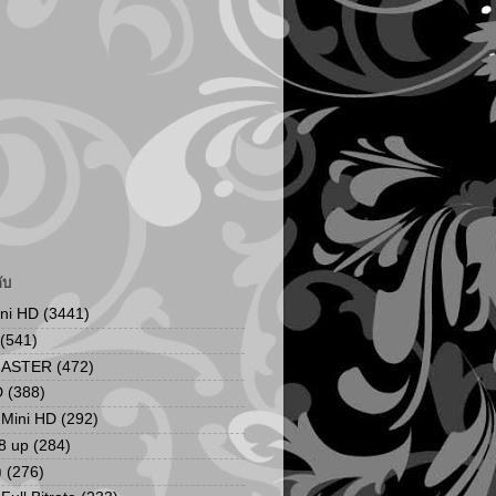
ับ
ini HD
(3441)
(541)
MASTER
(472)
D
(388)
น Mini HD
(292)
8 up
(284)
ง
(276)