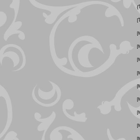
{
[
[
[
[
[
[
[
[
[
[