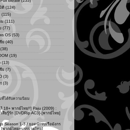
ull Bitrate
(233)
ิติ
(124)
C
(115)
รม
(111)
ย
(77)
ws OS
(53)
เชีย
(40)
(38)
ZOOM
(19)
p
(13)
เชีย
(7)
D
(3)
t
(3)
ที่ได้รับความนิยม
ลี 18+ พากย์ไทย!!] Paju (2009) :
..เสียรู้รัก [DVDRip AC3]-[พากย์ไทย]
gs Season 1-3 / ยอดนักรบเรือมังกร
-3 [พากย์ไทย+บรรยายไทย]