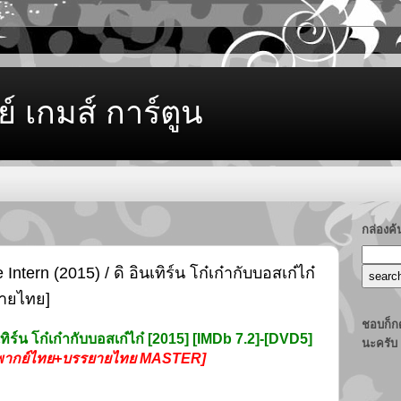
ย์ เกมส์ การ์ตูน
กล่องค
ern (2015) / ดิ อินเทิร์น โก๋เก๋ากับบอสเก๋ไก๋
ายไทย]
ชอบก็กด
ทิร์น โก๋เก๋ากับบอสเก๋ไก๋ [2015] [IMDb 7.2]-[DVD5]
นะครับ
พากย์ไทย+บรรยายไทย MASTER]