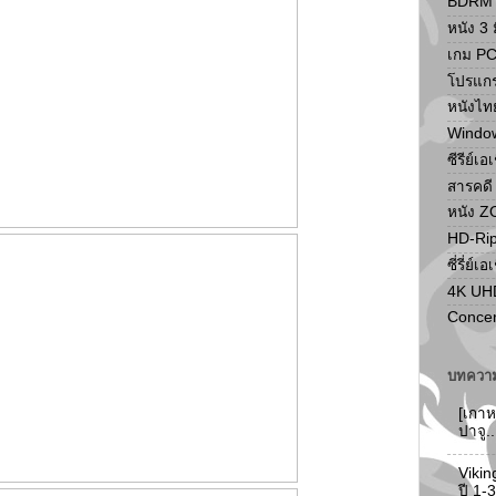
BDRM F
หนัง 3 ม
เกม P
โปรแก
หนังไท
Windo
ซีรีย์เอ
สารคดี
หนัง 
HD-Ri
ซี่รี่ย์เอ
4K UH
Concer
บทความ
[เกาห
ปาจู.
Vikin
ปี 1