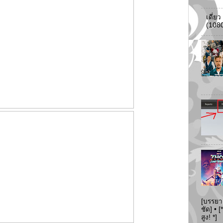
เดี่ย
(108
[บรรยา
ชัด] •
สูง! *]