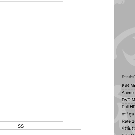
ป้ายกำก
หนัง M
Anime
DVD 
Full H
การ์ตู
Rate 1
SS
ซีรีย์ฝรั่