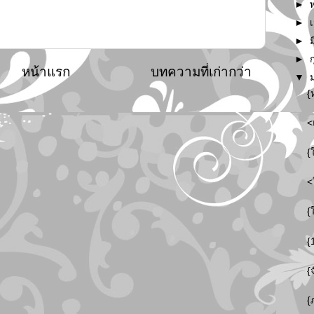
►
►
►
►
หน้าแรก
บทความที่เก่ากว่า
▼
{
<
{
<
{
{
{
{