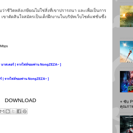
พบว่าชีวิตหลังเกษียณไม่ใช่สิ่งที่เขาปรารถนา และเพื่อเป็นการ
ขาตัดสินใจสมัครเป็นเด็กฝึกงานในบริษัทเว็บไซต์แฟชั่นซึ่ง
0 Mbps
ay มาสเตอร์ | จากไฟล์ของท่าน NongZEZA~ ]
อร์ | จากไฟล์ของท่าน NongZEZA~ ]
DOWNLOAD
+ ซับ 
คุณภาพส