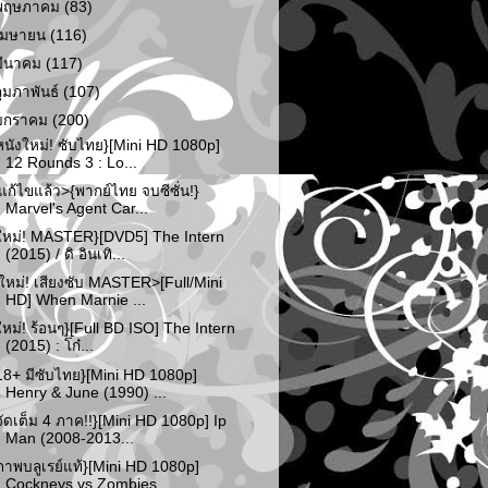
พฤษภาคม
(83)
เมษายน
(116)
มีนาคม
(117)
กุมภาพันธ์
(107)
มกราคม
(200)
หนังใหม่! ซับไทย}[Mini HD 1080p]
12 Rounds 3 : Lo...
แก้ไขแล้ว>{พากย์ไทย จบซีซั่น!}
Marvel's Agent Car...
ใหม่! MASTER}[DVD5] The Intern
(2015) / ดิ อินเทิ...
ใหม่! เสียงซับ MASTER>[Full/Mini
HD] When Marnie ...
ใหม่! ร้อนๆ}[Full BD ISO] The Intern
(2015) : โก๋...
18+ มีซับไทย}[Mini HD 1080p]
Henry & June (1990) ...
จัดเต็ม 4 ภาค!!}[Mini HD 1080p] Ip
Man (2008-2013...
ภาพบลูเรย์แท้}[Mini HD 1080p]
Cockneys vs Zombies...