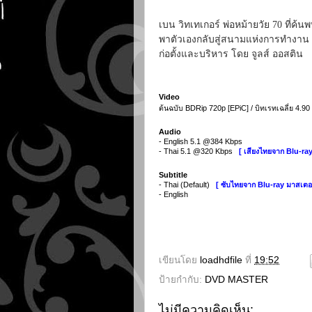
เบน วิทเทเกอร์ พ่อหม้ายวัย 70 ที่ค้น
พาตัวเองกลับสู่สนามแห่งการทำงาน เ
ก่อตั้งและบริหาร โดย จูลส์ ออสติน
Video
ต้นฉบับ BDRip 720p [EPiC] / บิทเรทเฉลี่ย 4.9
Audio
- English 5.1 @384 Kbps
- Thai 5.1 @320 Kbps
[ เสียงไทยจาก Blu-r
Subtitle
- Thai (Default)
[ ซับไทยจาก Blu-ray มาสเต
- English
เขียนโดย
loadhdfile
ที่
19:52
ป้ายกำกับ:
DVD MASTER
ไม่มีความคิดเห็น: