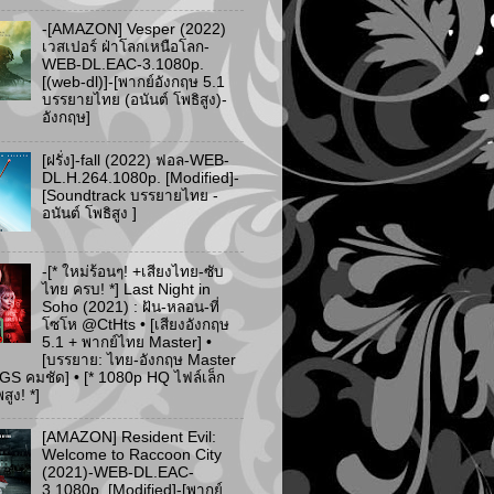
-[AMAZON] Vesper (2022)
เวสเปอร์ ฝ่าโลกเหนือโลก-
WEB-DL.EAC-3.1080p.
[(web-dl)]-[พากย์อังกฤษ 5.1
บรรยายไทย (อนันต์ โพธิสูง)-
อังกฤษ]
[ฝรั่ง]-fall (2022) ฟอล-WEB-
DL.H.264.1080p. [Modified]-
[Soundtrack บรรยายไทย -
อนันต์ โพธิสูง ]
-[* ใหม่ร้อนๆ! +เสียงไทย-ซับ
ไทย ครบ! *] Last Night in
Soho (2021) : ฝัน-หลอน-ที่
โซโห @CtHts • [เสียงอังกฤษ
5.1 + พากย์ไทย Master] •
[บรรยาย: ไทย-อังกฤษ Master
PGS คมชัด] • [* 1080p HQ ไฟล์เล็ก
ูง! *]
[AMAZON] Resident Evil:
Welcome to Raccoon City
(2021)-WEB-DL.EAC-
3.1080p. [Modified]-[พากย์