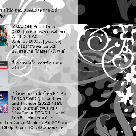
ว 13 โน๊ต อุดม สแตนด์อัพคอมเมดี้
0p)
[AMAZON] Bullet Train
(2022) ระห่ำด่วน ขบวนนักฆ่า-
WEB-DL.EAC-
3.Atmos.1080p. [(web-dl)]-
[พากย์อังกฤษ Atmos 5.1
บรรยายไทย (Master)-อังกฤษ]
ชี้แจงกรณีเว็บ cornfile ล่มนะ
ครับ
[* ใหม่ร้อนๆ +เสียงไทย 5.1-ซับ
ไทย มาสเตอร์ *] Thor: Love
and Thunder (2022) / ธอร์:
ด้วยรักและอัสนี @CtHts •
[เสียงอังกฤษ DTS-5.1 + พากย์
ไทย 5.1 Master แท้.] •
ย: ไทย-อังกฤษ Master + ซับ PGS คม
 [* 1080p Super HQ ไฟล์เล็กคุณภาพ