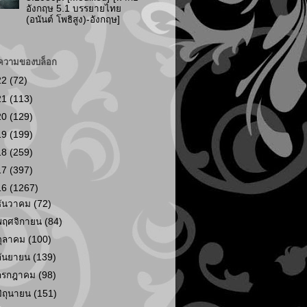
อังกฤษ 5.1 บรรยายไทย
(อนันต์ โพธิสูง)-อังกฤษ]
ความของบล็อก
22
(72)
21
(113)
20
(129)
19
(199)
18
(259)
17
(397)
16
(1267)
ธันวาคม
(72)
พฤศจิกายน
(84)
ตุลาคม
(100)
กันยายน
(139)
กรกฎาคม
(98)
มิถุนายน
(151)