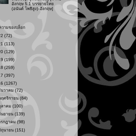
อังกฤษ 5.1 บรรยายไทย
(อนันต์ โพธิสูง)-อังกฤษ]
ความของบล็อก
22
(72)
21
(113)
20
(129)
19
(199)
18
(259)
17
(397)
16
(1267)
ธันวาคม
(72)
พฤศจิกายน
(84)
ตุลาคม
(100)
กันยายน
(139)
กรกฎาคม
(98)
มิถุนายน
(151)