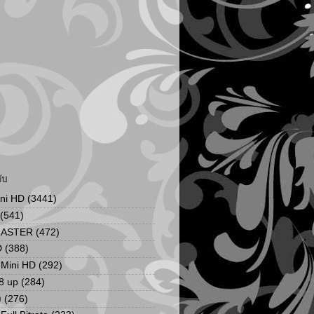
ับ
ini HD
(3441)
(541)
MASTER
(472)
D
(388)
น Mini HD
(292)
8 up
(284)
ง
(276)