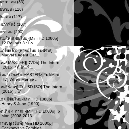
พฤษภาคม
(83)
เมษายน
(116)
มีนาคม
(117)
กุมภาพันธ์
(107)
มกราคม
(200)
หนังใหม่! ซับไทย}[Mini HD 1080p]
12 Rounds 3 : Lo...
แก้ไขแล้ว>{พากย์ไทย จบซีซั่น!}
Marvel's Agent Car...
ใหม่! MASTER}[DVD5] The Intern
(2015) / ดิ อินเทิ...
ใหม่! เสียงซับ MASTER>[Full/Mini
HD] When Marnie ...
ใหม่! ร้อนๆ}[Full BD ISO] The Intern
(2015) : โก๋...
18+ มีซับไทย}[Mini HD 1080p]
Henry & June (1990) ...
จัดเต็ม 4 ภาค!!}[Mini HD 1080p] Ip
Man (2008-2013...
ภาพบลูเรย์แท้}[Mini HD 1080p]
Cockneys vs Zombies...