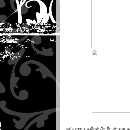
หนัง เบาสมองอิ่มอุ่นใจเกี่ยวกับมุมมอง