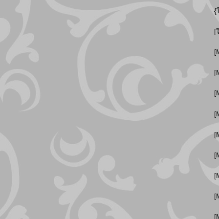
{
[
[
[
[
[
[
[
[
[
[