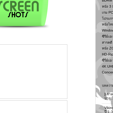
BDRM F
หนัง 3 ม
เกม P
โปรแก
หนังไท
Windo
ซีรีย์เอ
สารคดี
หนัง 
HD-Ri
ซี่รี่ย์เอ
4K UH
Concer
บทความ
[เกาห
ปาจู.
Vikin
ปี 1