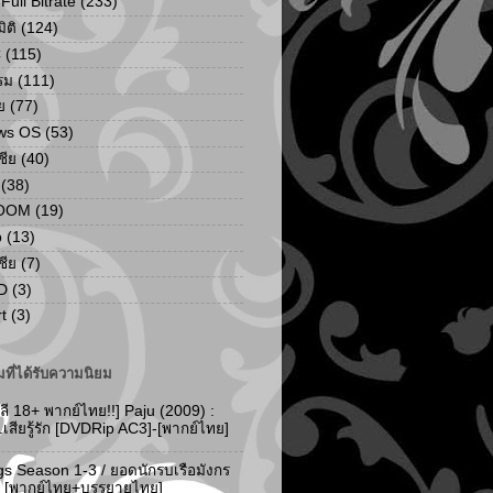
ull Bitrate
(233)
ิติ
(124)
C
(115)
รม
(111)
ย
(77)
ws OS
(53)
เชีย
(40)
(38)
ZOOM
(19)
p
(13)
เชีย
(7)
D
(3)
t
(3)
ที่ได้รับความนิยม
ลี 18+ พากย์ไทย!!] Paju (2009) :
..เสียรู้รัก [DVDRip AC3]-[พากย์ไทย]
gs Season 1-3 / ยอดนักรบเรือมังกร
-3 [พากย์ไทย+บรรยายไทย]