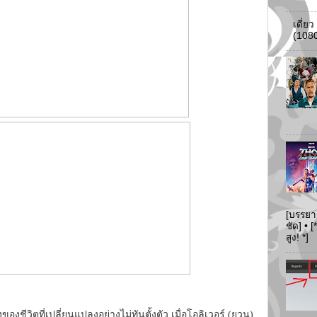
เดี่ย
(108
[บรรยา
ชัด] •
สูง! *]
ของชีวิตที่เปลี่ยนแปลงอย่างไม่ทันตั้งตัว เมื่อโอลิเวอร์ (ยวน)