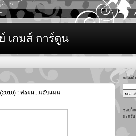
ย์ เกมส์ การ์ตูน
กล่องค
(2010) : พ่อผม...แอ๊บแมน
ชอบก็กด
นะครับ