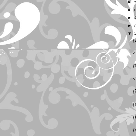
►
►
►
►
▼
{
<
{
<
{
{
{
{