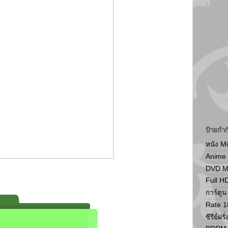
ป้ายกำก
หนัง M
Anime
DVD 
Full H
การ์ตู
Rate 1
ซีรีย์ฝรั่