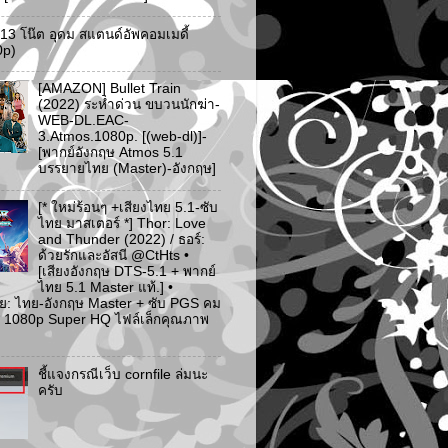
ว 13 โน๊ต อุดม สแตนด์อัพคอมเมดี้
0p)
[AMAZON] Bullet Train
(2022) ระห่ำด่วน ขบวนนักฆ่า-
WEB-DL.EAC-
3.Atmos.1080p. [(web-dl)]-
[พากย์อังกฤษ Atmos 5.1
บรรยายไทย (Master)-อังกฤษ]
[* ใหม่ร้อนๆ +เสียงไทย 5.1-ซับ
ไทย มาสเตอร์ *] Thor: Love
and Thunder (2022) / ธอร์:
ด้วยรักและอัสนี @CtHts •
[เสียงอังกฤษ DTS-5.1 + พากย์
ไทย 5.1 Master แท้.] •
ย: ไทย-อังกฤษ Master + ซับ PGS คม
 [* 1080p Super HQ ไฟล์เล็กคุณภาพ
ชี้แจงกรณีเว็บ cornfile ล่มนะ
ครับ