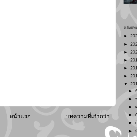
คลังบท
►
20
►
20
►
20
►
20
►
20
►
20
▼
20
►
►
►
►
หน้าแรก
บทความที่เก่ากว่า
►
►