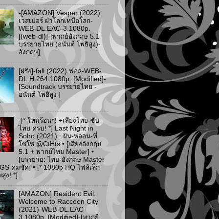
-[AMAZON] Vesper (2022)
เวสเปอร์ ฝ่าโลกเหนือโลก-
WEB-DL.EAC-3.1080p.
[(web-dl)]-[พากย์อังกฤษ 5.1
บรรยายไทย (อนันต์ โพธิสูง)-
อังกฤษ]
[ฝรั่ง]-fall (2022) ฟอล-WEB-
DL.H.264.1080p. [Modified]-
[Soundtrack บรรยายไทย -
อนันต์ โพธิสูง ]
-[* ใหม่ร้อนๆ! +เสียงไทย-ซับ
ไทย ครบ! *] Last Night in
Soho (2021) : ฝัน-หลอน-ที่
โซโห @CtHts • [เสียงอังกฤษ
5.1 + พากย์ไทย Master] •
[บรรยาย: ไทย-อังกฤษ Master
PGS คมชัด] • [* 1080p HQ ไฟล์เล็ก
ูง! *]
[AMAZON] Resident Evil:
Welcome to Raccoon City
(2021)-WEB-DL.EAC-
3.1080p. [Modified]-[พากย์