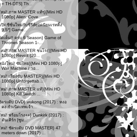
+ TH-DTS] Th...
ใหม่! ภาพ MASTER แท้ๆ}[Mini HD
1080p] Alien: Cove...
*เปิดซีซั่นใหม่กับซีรีส์ยอดนิยมเรทติ้ง
9.5*] Game...
จัดเต็ม!! ครบ 6 Season} Game of
Thrones Season 1-...
ใหม่! ภาพ MASTER ชนโรง}[Mini HD
1080p] Revolt (20...
หนังใหม่! ซับไทย}[Mini HD 1080p]
War Machine / วอ...
ใหม่! เสียงซับ MASTER}[Mini HD
1080p] Unforgettab...
ใหม่! ภาพ MASTER แท้}[Mini HD
1080p] Kill Switch ...
ชัดระดับ DVD} wukong (2017) : หงอ
คง กำเนิดเทพเจ้า...
ใหม่! พร้อมโรง++} Dunkirk (2017) :
ดันเคิร์ก [ซูม...
ใหม่! ชัดระดับ DVD MASTER} 47
meters down (2017) ...