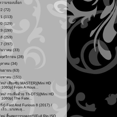
ความของบล็อก
22
(72)
21
(113)
20
(129)
19
(199)
18
(259)
17
(397)
ธันวาคม
(33)
พฤศจิกายน
(28)
ตุลาคม
(34)
กันยายน
(63)
สิงหาคม
(151)
ใหม่! เสียงซับ MASTER}[Mini HD
1080p] From A Hous...
ใหม่! กระหึ่มด้วย Th-DTS}[Mini HD
1080p] The Fate...
ฝรั่ง]-Fast And Furious 8 (2017) /
เร็ว...แรงทะลุ...
ใหม่ สิ้นสุดการรอคอย!!}[Full Rip ISO