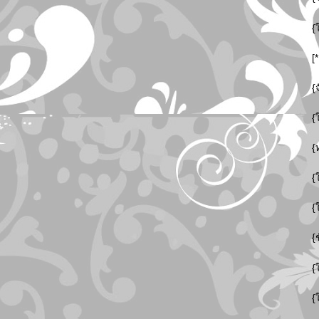
{
[
{
{
{
{
{
{
{
{