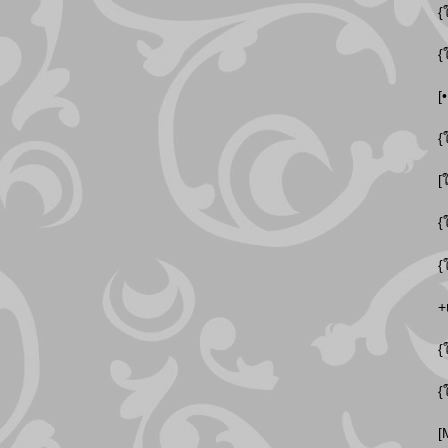
{
{
[
{
[
{
{
+
{
{
[