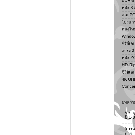
BDRM F
หนัง 3 ม
เกม P
โปรแก
หนังไท
Windo
ซีรีย์เอ
สารคดี
หนัง 
HD-Ri
ซี่รี่ย์เอ
4K UH
Concer
บทความ
Vikin
ปี 1
[เกาห
ปาจู.