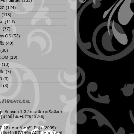
ull Bitrate
(233)
ิติ
(124)
C
(115)
รม
(111)
ย
(77)
ws OS
(53)
เชีย
(40)
(38)
ZOOM
(19)
p
(13)
เชีย
(7)
D
(3)
t
(3)
ที่ได้รับความนิยม
gs Season 1-3 / ยอดนักรบเรือมังกร
-3 [พากย์ไทย+บรรยายไทย]
ลี 18+ พากย์ไทย!!] Paju (2009) :
..เสียรู้รัก [DVDRip AC3]-[พากย์ไทย]