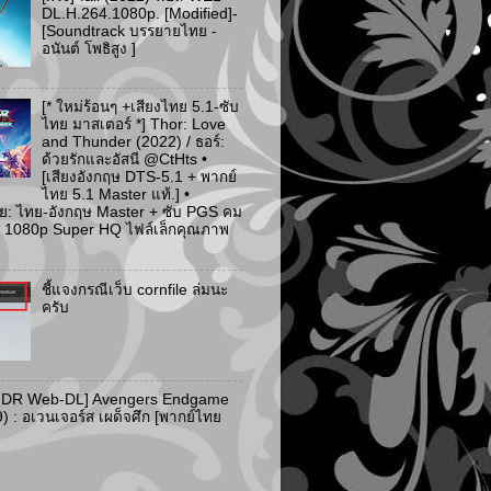
DL.H.264.1080p. [Modified]-
[Soundtrack บรรยายไทย -
อนันต์ โพธิสูง ]
[* ใหม่ร้อนๆ +เสียงไทย 5.1-ซับ
ไทย มาสเตอร์ *] Thor: Love
and Thunder (2022) / ธอร์:
ด้วยรักและอัสนี @CtHts •
[เสียงอังกฤษ DTS-5.1 + พากย์
ไทย 5.1 Master แท้.] •
ย: ไทย-อังกฤษ Master + ซับ PGS คม
 [* 1080p Super HQ ไฟล์เล็กคุณภาพ
ชี้แจงกรณีเว็บ cornfile ล่มนะ
ครับ
HDR Web-DL] Avengers Endgame
) : อเวนเจอร์ส เผด็จศึก [พากย์ไทย