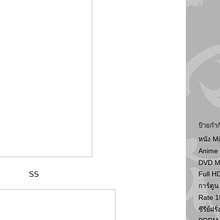
ป้ายกำก
หนัง M
Anime
DVD 
SS
Full H
การ์ตู
Rate 1
ซีรีย์ฝรั่