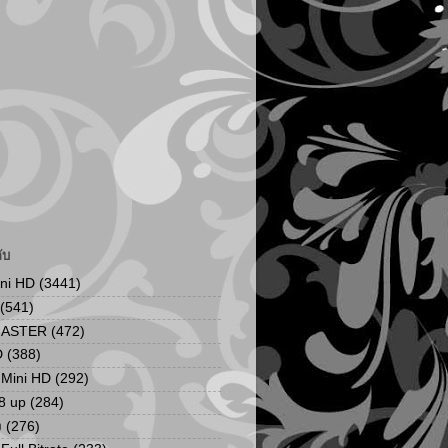
ับ
ini HD
(3441)
(541)
MASTER
(472)
D
(388)
น Mini HD
(292)
8 up
(284)
ง
(276)