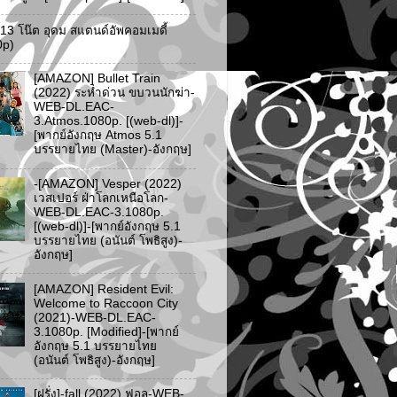
ว 13 โน๊ต อุดม สแตนด์อัพคอมเมดี้
0p)
[AMAZON] Bullet Train
(2022) ระห่ำด่วน ขบวนนักฆ่า-
WEB-DL.EAC-
3.Atmos.1080p. [(web-dl)]-
[พากย์อังกฤษ Atmos 5.1
บรรยายไทย (Master)-อังกฤษ]
-[AMAZON] Vesper (2022)
เวสเปอร์ ฝ่าโลกเหนือโลก-
WEB-DL.EAC-3.1080p.
[(web-dl)]-[พากย์อังกฤษ 5.1
บรรยายไทย (อนันต์ โพธิสูง)-
อังกฤษ]
[AMAZON] Resident Evil:
Welcome to Raccoon City
(2021)-WEB-DL.EAC-
3.1080p. [Modified]-[พากย์
อังกฤษ 5.1 บรรยายไทย
(อนันต์ โพธิสูง)-อังกฤษ]
[ฝรั่ง]-fall (2022) ฟอล-WEB-