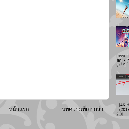
[บรรยา
ชัด] •
สูง! *]
[4K 
หน้าแรก
บทความที่เก่ากว่า
(2019
2.0]