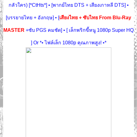
กลัวใคร) [*CtHts*] • [พากย์ไทย DTS + เสียงเกาหลี DTS] •
[บรรยายไทย + อังกฤษ] • [
เสียงไทย + ซับไทย From Blu-Ray
MASTER
+ซับ PGS คมชัด] • [ เล็กพริกขี้หนู 1080p Super HQ
] Or *• ไฟล์เล็ก 1080p คุณภาพสูง! •*