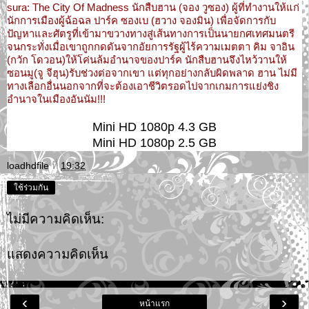
sura: The City Of Madness นักสืบฮาน (จอง วูซอง) ผู้ที่ทำงานให้แก่
นักการเมืองผู้ฉ้อฉล ปาร์ค ซองเบ (ฮวาง จองมิน) เพื่อจัดการกับ
ปัญหา
และศัตรูที่เข้ามาขวางทางสู่เส้นทางการเป็นนายกศเทศมนตรี
จนกระทั่งเมื่อเขาถูกกดดันจากอัยการรัฐผู้ไร้ความเมตตา คิม จาอิน
(กวัก โดวอน)ให้โค่นล้มอำนาจของปาร์ค
นักสืบฮานจึงไหว้วานให้
ซอนมู(จู จีฮุน)รับช่วงต่อจากเขา แต่ทุกอย่างกลับผิดพลาด ฮาน ไม่มี
ทางเลือกอื่นนอกจากที่จะต้องเอาชีวิตรอดไปจากเกมการแย่งชิง
อำนาจในเมืองอันนัม!!!
Mini HD 1080p 4.3 GB
Mini HD 1080p 2.5 GB
loadhdfile
ที่
19:32
ใช้ร่วมกัน
ไม่มีความคิดเห็น:
แสดงความคิดเห็น
‹
›
หน้าแรก