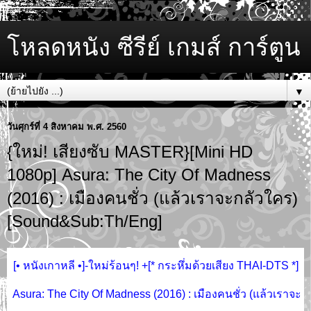
โหลดหนัง ซีรีย์ เกมส์ การ์ตูน
▼
วันศุกร์ที่ 4 สิงหาคม พ.ศ. 2560
{ใหม่! เสียงซับ MASTER}[Mini HD
1080p] Asura: The City Of Madness
(2016) : เมืองคนชั่ว (แล้วเราจะกลัวใคร)
[Sound&Sub:Th/Eng]
[• หนังเกาหลี •]-ใหม่ร้อนๆ! +[* กระหึ่มด้วยเสียง THAI-DTS *]
Asura: The City Of Madness (2016) : เมืองคนชั่ว (แล้วเราจะ