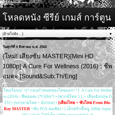
โหลดหนัง ซีรีย์ เกมส์ การ์ตูน
▼
วันศุกร์ที่ 4 สิงหาคม พ.ศ. 2560
{ใหม่! เสียงซับ MASTER}[Mini HD
1080p] A Cure For Wellness (2016) : ชีพ
อมตะ [Sound&Sub:Th/Eng]
ใหม่ร้อนๆ! +[* ก่อนกำหนดของไทยออก! *] A Cure For Wellne
ss (2016) : ชีพอมตะ [*CtHts*] • [พากย์ไทย 5.1 + เสียงอังกฤษ D
TS] • [บรรยายไทย + อังกฤษ] •
[เสียงไทย + ซับไทย From Blu-
Ray MASTER
+ซับ PGS คมชัด] • [ เล็กพริกขี้หนู 1080p Super
HQ ] Or *• ไฟล์เล็ก 1080p คุณภาพสูง! •*