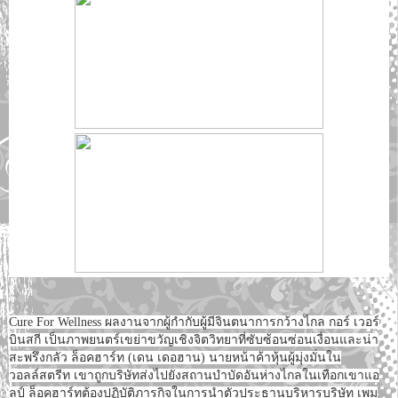
Cure For Wellness ผลงานจากผู้กำกับผู้มีจินตนาการกว้างไกล กอร์ เวอร์
บินสกี เป็นภาพยนตร์เขย่าขวัญเชิงจิตวิทยาที่ซับซ้อนซ่อนเงื่อนและน่า
สะพรึงกลัว ล็อคฮาร์ท (เดน เดอฮาน) นายหน้าค้าหุ้นผู้มุ่งมั่นใน
วอลล์สตรีท เขาถูกบริษัทส่งไปยังสถานบำบัดอันห่างไกลในเทือกเขาแอ
ลป์ ล็อคฮาร์ทต้องปฏิบัติภารกิจในการนำตัวประธานบริหารบริษัท เพม