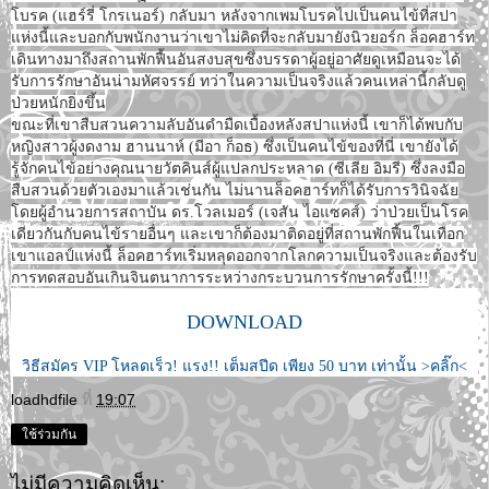
โบรค (แฮร์รี่ โกรเนอร์) กลับมา หลังจากเพมโบรคไปเป็นคนไข้ที่สปา
แห่งนี้และบอกกับพนักงานว่าเขาไม่คิดที่จะกลับมายังนิวยอร์ก ล็อคฮาร์ท
เดินทางมาถึงสถานพักฟื้นอันสงบสุขซึ่งบรรดาผู้อยู่อาศัยดูเหมือนจะได้
รับการรักษาอันน่ามหัศจรรย์ ทว่าในความเป็นจริงแล้วคนเหล่านี้กลับดู
ป่วยหนักยิ่งขึ้น
ขณะที่เขาสืบสวนความลับอันดำมืดเบื้องหลังสปาแห่งนี้ เขาก็ได้พบกับ
หญิงสาวผู้งดงาม ฮานนาห์ (มีอา ก็อธ) ซึ่งเป็นคนไข้ของที่นี่ เขายังได้
รู้จักคนไข้อย่างคุณนายวัตคินส์ผู้แปลกประหลาด (ซีเลีย อิมรี) ซึ่งลงมือ
สืบสวนด้วยตัวเองมาแล้วเช่นกัน ไม่นานล็อคฮาร์ทก็ได้รับการวินิจฉัย
โดยผู้อำนวยการสถาบัน ดร.โวลเมอร์ (เจสัน ไอแซคส์) ว่าป่วยเป็นโรค
เดียวกันกับคนไข้รายอื่นๆ และเขาก็ต้องมาติดอยู่ที่สถานพักฟื้นในเทือก
เขาแอลป์แห่งนี้ ล็อคฮาร์ทเริ่มหลุดออกจากโลกความเป็นจริงและต้องรับ
การทดสอบอันเกินจินตนาการระหว่างกระบวนการรักษาครั้งนี้!!!
DOWNLOAD
วิธีสมัคร VIP โหลดเร็ว! แรง!! เต็มสปีด เพียง 50 บาท เท่านั้น >คลิ๊ก<
loadhdfile
ที่
19:07
ใช้ร่วมกัน
ไม่มีความคิดเห็น: