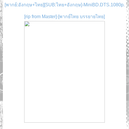
[พากย์:อังกฤษ+ไทย][SUB:ไทย+อังกฤษ]-MiniBD.DTS.1080p.
[rip from Master]-[พากย์ไทย บรรยายไทย]