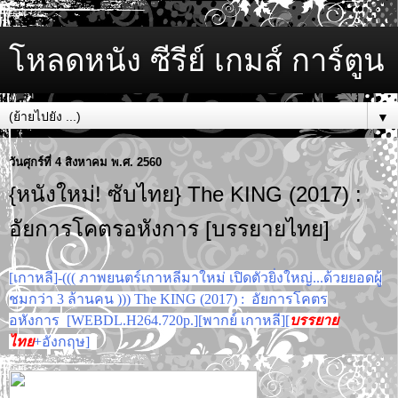
โหลดหนัง ซีรีย์ เกมส์ การ์ตูน
▼
วันศุกร์ที่ 4 สิงหาคม พ.ศ. 2560
{หนังใหม่! ซับไทย} The KING (2017) :
อัยการโคตรอหังการ [บรรยายไทย]
[เกาหลี]-((( ภาพยนตร์เกาหลีมาใหม่ เปิดตัวยิ่งใหญ่...ด้วยยอดผู้
ชมกว่า 3 ล้านคน ))) The KING (2017) : อัยการโคตร
อหังการ [WEBDL.H264.720p.][พากย์ เกาหลี][
บรรยาย
ไทย
+อังกฤษ]