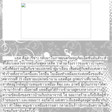
แธด ดีอุส (รีซ่า) กลับมาในภาพยนตร์ผจญภัยแอ็คชั่นมันส์ระห่ำ
ที่ได้แรงดลใจจากหนังกังฟูคลาสสิค ว่าด้วยเรื่องราวของชาวบ้านคน
หนึ่งที่ต้องร่วมมือกับชายแปลกหน้าผู้มาเยือน เพื่อต่อสู้กับพลังแห่งความ
ชั่วร้ายทั้งจากโลกนี้และโลกอื่น ในเมืองทำเหมืองแร่แห่งหนึ่งของจีน
ศตวรรษที่ 19 เมื่อชายแปลกหน้านาม แธดดีอุส ถูกพบร่างที่บาดเจ็บ
สาหัสอยู่ใกล้หมู่บ้านหนุ่มชาวเหมือง ลีคุง และ อาหนี ผู้เป็นภรรยาได้พา
เขามารักาตัว เมื่อหายดี แธดดีอุสได้ก้าวเข้ามาอยู่ตรงกลางระหว่าง
ความขัดแย้งของชาวบ้านกับปรมาจารย์ โฮ จอมวายร้าย แก๊งบีเทิลผู้ชั่ว
ร้ายของเขา และจอมมาร ลอร์ดไป่ แต่เพราะมีแธดดิอุสอยู่ฝ่ายเดียวกับ
เขา ทำให้คุง หนุ่มชาวเหมืองธรรมดา กลายเป็นจ้าวนักรบอันตรายในศึก
กังฟูอภิมหามันส์ครั้งนี้!!!