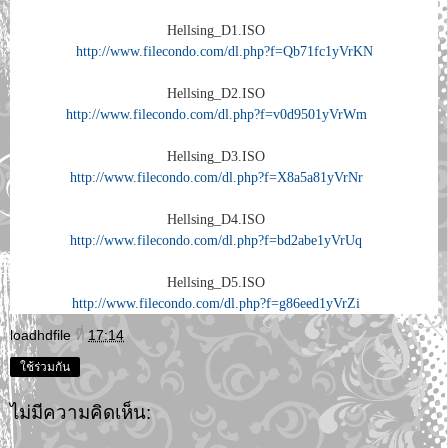
Hellsing_D1.ISO
http://www.filecondo.com/dl.php?f=Qb71fc1yVrKN
Hellsing_D2.ISO
http://www.filecondo.com/dl.php?f=v0d9501yVrWm
Hellsing_D3.ISO
http://www.filecondo.com/dl.php?f=X8a5a81yVrNr
Hellsing_D4.ISO
http://www.filecondo.com/dl.php?f=bd2abe1yVrUq
Hellsing_D5.ISO
http://www.filecondo.com/dl.php?f=g86eed1yVrZi
loadhdfile
ที่
17:14
ใช้ร่วมกัน
ไม่มีความคิดเห็น: