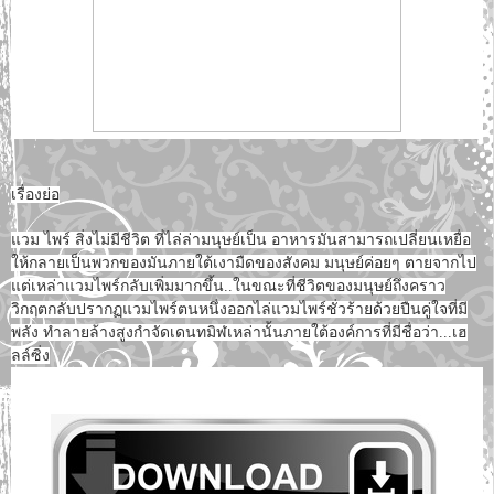
เรื่องย่อ
แวม ไพร์ สิ่งไม่มีชีวิต ที่ไล่ล่ามนุษย์เป็น อาหารมันสามารถเปลี่ยนเหยื่อ
ให้กลายเป็นพวกของมันภายใต้เงามืดของสังคม มนุษย์ค่อยๆ ตายจากไป
แต่เหล่าแวมไพร์กลับเพิ่มมากขึ้น..ในขณะที่ชีวิตของมนุษย์ถึงคราว
วิกฤตกลับปรากฏแวมไพร์ตนหนึ่งออกไล่แวมไพร์ชั่วร้ายด้วยปืนคู่ใจที่มี
พลัง ทำลายล้างสูงกำจัดเดนทมิฬเหล่านั้นภายใต้องค์การที่มีชื่อว่า...เฮ
ลล์ซิ่ง