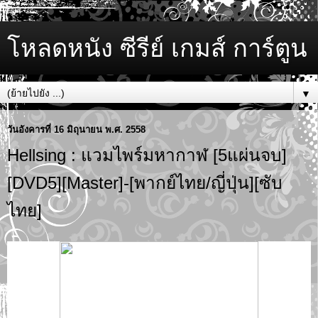
โหลดหนัง ซีรีย์ เกมส์ การ์ตูน
▼
วันอังคารที่ 16 มิถุนายน พ.ศ. 2558
Hellsing : แวมไพร์มหากาฬ [5แผ่นจบ]
[DVD5][Master]-[พากย์ไทย/ญี่ปุ่น][ซับ
ไทย]