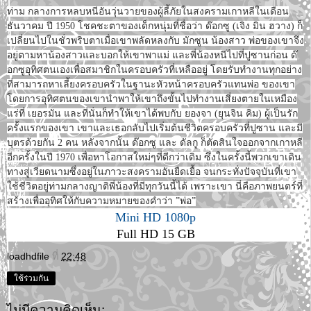
ท่าม กลางการหลบหนีอันวุ่นวายของผู้ลี้ภัยในสงครามเกาหลีในเดือน
ธันวาคม ปี 1950 โชคชะตาของเด็กหนุ่มที่ชื่อว่า ด๊อกซู (เจิง มิน ฮวาง) ก็
เปลี่ยนไปในชั่วพริบตาเมื่อเขาพลัดหลงกับ มักซูน น้องสาว พ่อของเขาจึง
อยู่ตามหาน้องสาวและบอกให้เขาพาแม่ และพี่น้องหนีไปที่ปูซานก่อน ด๊
อกซูอุทิศตนเองเพื่อสมาชิกในครอบครัวที่เหลืออยู่ โดยรับทำงานทุกอย่าง
ที่สามารถหาเลี้ยงครอบครัวในฐานะหัวหน้าครอบครัวแทนพ่อ ของเขา
โดยการอุทิศตนของเขานำพาให้เขาถึงขั้นไปทำงานเสี่ยงตายในเหมือง
แร่ที่ เยอรมัน และที่นั่นก็ทำให้เขาได้พบกับ ยองจา (ยุนจิน คิม) ผู้เป็นรัก
ครั้งแรกของเขา เขาและเธอกลับไปเริ่มต้นชีวิตครอบครัวที่ปูซาน และมี
บุตรด้วยกัน 2 คน หลังจากนั้น ด๊อกซู และ ดัลกู ก็ตัดสินใจออกจากเกาหลี
อีกครั้งในปี 1970 เพื่อหาโอกาสใหม่ๆที่ดีกว่าเดิม ซึ่งในครั้งนี้พวกเขาเดิน
ทางสู่เวียดนามซึ่งอยู่ในภาวะสงครามอันยืดเยื้อ จนกระทั่งปัจจุบันที่เขา
ใช้ชีวิตอยู่ท่ามกลางญาติพี่น้องที่มีทุกวันนี้ได้ เพราะเขา นี่คือภาพยนตร์ที่
สร้างเพื่ออุทิศให้กับความหมายของคำว่า ”พ่อ”
Mini HD 1080p
Full HD 15 GB
loadhdfile
ที่
22:48
ใช้ร่วมกัน
ไม่มีความคิดเห็น: