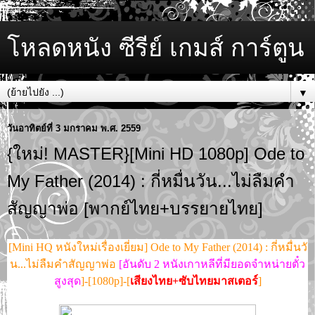
โหลดหนัง ซีรีย์ เกมส์ การ์ตูน
▼
วันอาทิตย์ที่ 3 มกราคม พ.ศ. 2559
{ใหม่! MASTER}[Mini HD 1080p] Ode to
My Father (2014) : กี่หมื่นวัน...ไม่ลืมคำ
สัญญาพ่อ [พากย์ไทย+บรรยายไทย]
[Mini HQ หนังใหม่เรื่องเยี่ยม] Ode to My Father (2014) : กี่หมื่นวั
น...ไม่ลืมคำสัญญาพ่อ
[อันดับ 2 หนังเกาหลีที่มียอดจำหน่ายตั๋ว
สูงสุด
]-[1080p]-[
เสียงไทย+ซับไทยมาสเตอร์
]