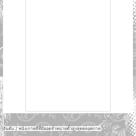
อันดับ 2 หนังเกาหลีที่มียอดจำหน่ายตั๋วสูงสุดตลอดกาล