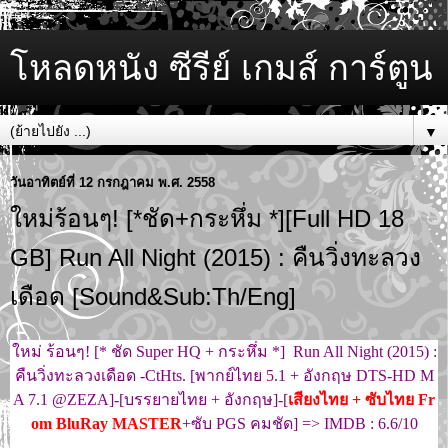
โหลดหนัง ซีรีย์ เกมส์ การ์ตูน
▼
วันอาทิตย์ที่ 12 กรกฎาคม พ.ศ. 2558
ใหม่ร้อนๆ! [*ชัด+กระหึ่ม *][Full HD 18
GB] Run All Night (2015) : คืนวิ่งทะลวง
เดือด [Sound&Sub:Th/Eng]
ใหม่ ร้อนๆ! [* ชัด Super HQ + กระหึ่ม *] Run All Night (2015) :
คืนวิ่งทะลวงเดือด -CtHts. [พากย์ไทย 5.1 + อังกฤษ DTS-HD M
A 7.1 @ZEZA]-[บรรยายไทย + อังกฤษ]-[
เสียงไทย + ซับไทย Fr
om BluRay MASTER
+ซับ PGS คมชัด] => IMDB : 6.6/10