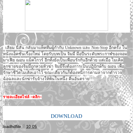
เลียม นีสัน กลับมาแท็คทีมผู้กำกับ Unknown และ Non-Stop อีกครั้ง ใน
หนังแอ็คชั่นเรื่องใหม่ โดยรับบทเป็น จิมมี่ มือปืนระดับพระกาฬของจอม
มาเฟีย ฌอน แม็คไกวร์ อีกทั้งยังเป็นเพื่อนรักกันอีกด้วย แต่เมื่อ ไมเคิล
ลูกชายของจิมมี่ถูกหวยหัวฆ่า จิมมี่จึงต้องการเป็นปฎิปักษ์กับ ฌอน เพื่อ
รักษาชีวิตไมเคิลเอาไว้ ขณะเดียวกันก็ต้องหนีการตามล่าจากตำรวจ
ฉ้อฉลและนักฆ่ารับจ้างให้พ้นในหนึ่ง คืนอันตราย!!!
รายละเอียดไฟล์ >คลิก<
DOWNLOAD
loadhdfile
ที่
10:05