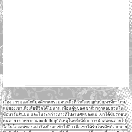
เรื่อง ราวของนักสืบคดีฆาตกรรมคนหนึ่งที่กำลังผจญกับปัญหาที่ถาโถม
แม่ของเขาเพิ่งเสียชีวิตได้ไม่นาน เพื่อนคู่หูของเขาก็มาถูกสอบสวนใน
ข้อหารับสินบน และในระหว่างทางที่ไปงานศพของแม่ เขาได้ขับรถชน
คนตาย เขาพยายามจะปกปิดอุบัติเหตุในครั้งนี้ด้วยการนำศพคนตายไป
ใส่ในโลงศพของแม่ เรื่องยิ่งแย่เข้าไปอีก เมื่อเขาได้รับโทรศัพท์จากชาย