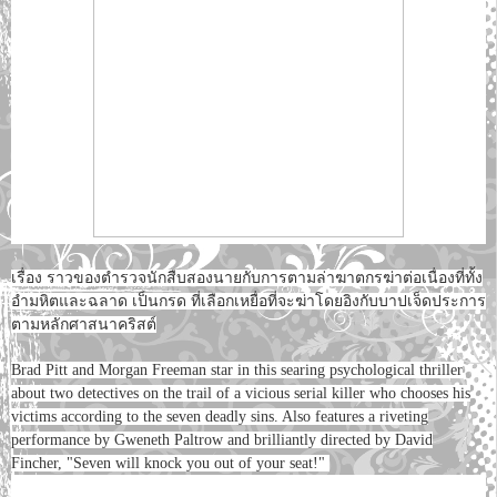
เรื่อง ราวของตำรวจนักสืบสองนายกับการตามล่าฆาตกรฆ่าต่อเนื่องที่ทั้ง
อำมหิตและฉลาด เป็นกรด ที่เลือกเหยื่อที่จะฆ่าโดยอิงกับบาปเจ็ดประการ
ตามหลักศาสนาคริสต์
Brad Pitt and Morgan Freeman star in this searing psychological thriller
about two detectives on the trail of a vicious serial killer who chooses his
victims according to the seven deadly sins. Also features a riveting
performance by Gweneth Paltrow and brilliantly directed by David
Fincher, "Seven will knock you out of your seat!"