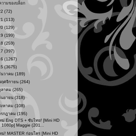
ความของบล็อก
22
(72)
21
(113)
20
(129)
19
(199)
18
(259)
17
(397)
16
(1267)
15
(3675)
ธันวาคม
(189)
พฤศจิกายน
(264)
ตุลาคม
(265)
กันยายน
(318)
สิงหาคม
(108)
กรกฎาคม
(195)
หม่ Eng DTS + ซับไทย! [Mini HD
1080p] Maggie (201...
หม่! MASTER ก่อนใคร [Mini HD