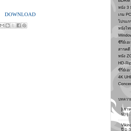
BDRM F
หนัง 3 ม
DOWNLOAD
เกม P
โปรแก
หนังไท
Windo
ซีรีย์เอ
สารคดี
หนัง 
HD-Ri
ซี่รี่ย์เอ
4K UH
Concer
บทความ
[เกาห
ปาจู.
Vikin
ปี 1