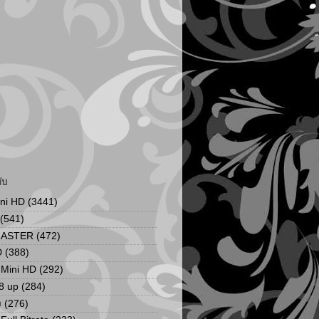
ับ
ini HD
(3441)
(541)
MASTER
(472)
D
(388)
น Mini HD
(292)
8 up
(284)
ง
(276)