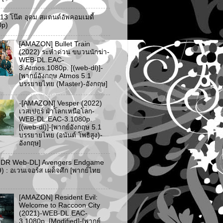
ว 13 โน๊ต อุดม สแตนด์อัพคอมเมดี้
0p)
[AMAZON] Bullet Train
(2022) ระห่ำด่วน ขบวนนักฆ่า-
WEB-DL.EAC-
3.Atmos.1080p. [(web-dl)]-
[พากย์อังกฤษ Atmos 5.1
บรรยายไทย (Master)-อังกฤษ]
-[AMAZON] Vesper (2022)
เวสเปอร์ ฝ่าโลกเหนือโลก-
WEB-DL.EAC-3.1080p.
[(web-dl)]-[พากย์อังกฤษ 5.1
บรรยายไทย (อนันต์ โพธิสูง)-
อังกฤษ]
HDR Web-DL] Avengers Endgame
) : อเวนเจอร์ส เผด็จศึก [พากย์ไทย
[AMAZON] Resident Evil:
Welcome to Raccoon City
(2021)-WEB-DL.EAC-
3.1080p. [Modified]-[พากย์