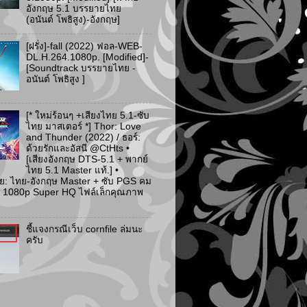
อังกฤษ 5.1 บรรยายไทย
(อนันต์ โพธิสูง)-อังกฤษ]
[ฝรั่ง]-fall (2022) ฟอล-WEB-
DL.H.264.1080p. [Modified]-
[Soundtrack บรรยายไทย -
อนันต์ โพธิสูง ]
[* ใหม่ร้อนๆ +เสียงไทย 5.1-ซับ
ไทย มาสเตอร์ *] Thor: Love
and Thunder (2022) / ธอร์:
ด้วยรักและอัสนี @CtHts •
[เสียงอังกฤษ DTS-5.1 + พากย์
ไทย 5.1 Master แท้.] •
ย: ไทย-อังกฤษ Master + ซับ PGS คม
 [* 1080p Super HQ ไฟล์เล็กคุณภาพ
ชี้แจงกรณีเว็บ cornfile ล่มนะ
ครับ