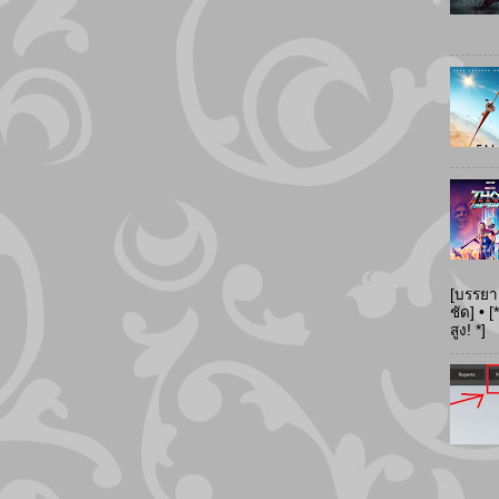
[บรรยา
ชัด] •
สูง! *]