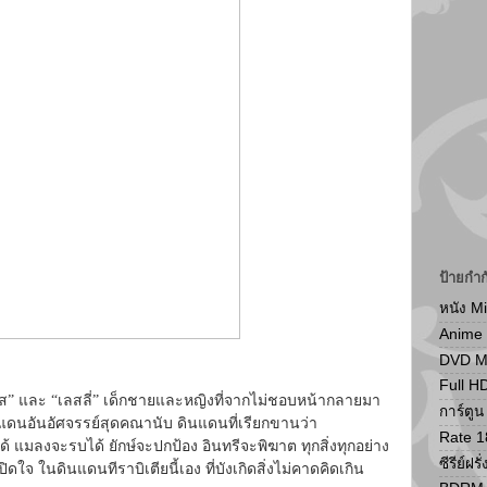
ป้ายกำก
หนัง M
Anime
DVD 
Full H
เจส” และ “เลสลี่” เด็กชายและหญิงที่จากไม่ชอบหน้ากลายมา
การ์ตู
ดินแดนอันอัศจรรย์สุดคณานับ ดินแดนที่เรียกขานว่า
Rate 1
ินได้ แมลงจะรบได้ ยักษ์จะปกป้อง อินทรีจะพิฆาต ทุกสิ่งทุกอย่าง
ซีรีย์ฝรั่
ใจ ในดินแดนทีราบิเตียนี้เอง ที่บังเกิดสิ่งไม่คาดคิดเกิน