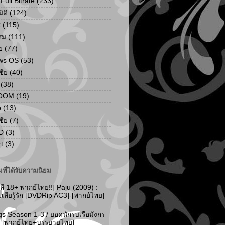
ull Bitrate
(233)
ิติ
(124)
C
(115)
รม
(111)
ย
(77)
ws OS
(53)
เชีย
(40)
(38)
ZOOM
(19)
p
(13)
เชีย
(7)
D
(3)
t
(3)
ที่ได้รับความนิยม
ลี 18+ พากย์ไทย!!] Paju (2009) :
..เสียรู้รัก [DVDRip AC3]-[พากย์ไทย]
gs Season 1-3 / ยอดนักรบเรือมังกร
-3 [พากย์ไทย+บรรยายไทย]