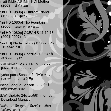
กาหลี IMdb 7.8 [Mini HD] Mother
(2009) : หัวใจเธอ...
Mini HD 1080p] Cutthroat Island
(1995) : ผ่าขุมทร...
Mini HD 1080p] The Fountain
(2006) : เดอะ ฟาวเทน ...
Mini HD 1080p] OCEAN'S 11,12,13
(2001-2007) : โอเ...
Mini HD] Blade Trilogy (1998-2004)
: เบลดพันธุ์ฆ่...
Mini HD 1080p] Godzilla (1998) : ก็
อตซิลล่า อสูรพ...
ใหม่! เสียงซับ MASTER IMdb 7.2}
[Mini HD 1080p] Fa...
sycho-pass Season 2 : ไซโคพาส
ถอดรหัสล่า ภาค 2 Ep...
ustice League Season 1-2 / จัสติ
สลีก การ์ตูนซุปเป...
NEW! Update 24/ก.ค./58} Internet
Download Manager...
จัดเต็ม!!} โน้ต อุดม แต้พานิช / เดี่ยว
ไมโครโฟน 1-...