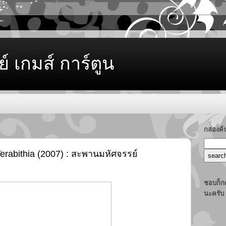
ย์ เกมส์ การ์ตูน
กล่องค
Terabithia (2007) : สะพานมหัศจรรย์
ชอบก็กด
นะครับ