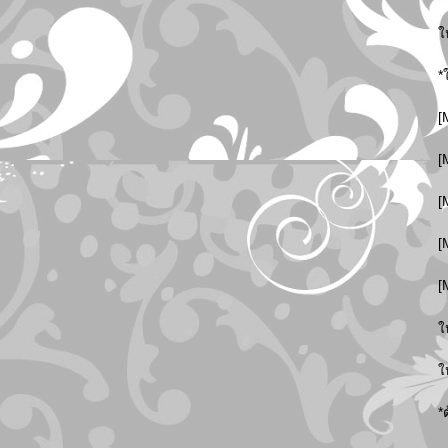
ใ
*
[
[
[
[
[
ใ
ใ
*