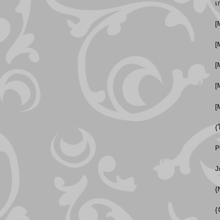
เ
[
[
[
[
[
{
P
J
{
{