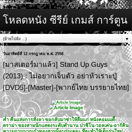
โหลดหนัง ซีรีย์ เกมส์ การ์ตูน
▼
วันอาทิตย์ที่ 12 กรกฎาคม พ.ศ. 2558
[มาสเตอร์มาแล้ว] Stand Up Guys
(2013) : ไม่อยากเจ็บตัว อย่าหัวเราะปู่
[DVD5]-[Master]-[พากย์ไทย บรรยายไทย]
ค่ำ คืนแห่งการสั่งลา ขอกลับมาซ่าให้ลืมแก่ หนังคอมเมดี้-
ดราม่า ของสามนักแสดงระดับตำนาน ปาชิโน-วอลเค่น-อาร์คิน
ความกวนบวกเก๋าของสามม็อบรุ่นเดอะ ที่จะทำให้เด็กรุ่นใหม่