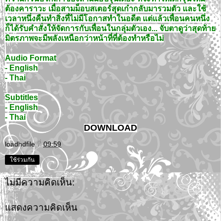
ต้องคาราวะ เมื่อสามม็อบสเตอร์สุดเก๋ากลับมารวมตัว และใช้
เวลาหนึ่งคืนทำสิ่งที่ไม่มีโอกาสทำในอดีต แต่แล้วเพื่อนคนหนึ่ง
ก็ได้รับคำสั่งให้จัดการกับเพื่อนในกลุ่มตัวเอง... จับตาดูว่าสุดท้าย
มิตรภาพจะมีพลังเหนือกว่าหน้าที่ที่ต้องทำหรือไม่
Audio Format
- English
- Thai
Subtitles
- English
- Thai
DOWNLOAD
loadhdfile
ที่
09:59
ใช้ร่วมกัน
ไม่มีความคิดเห็น:
แสดงความคิดเห็น