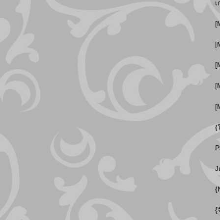
เ
[
[
[
[
[
{
P
J
{
{