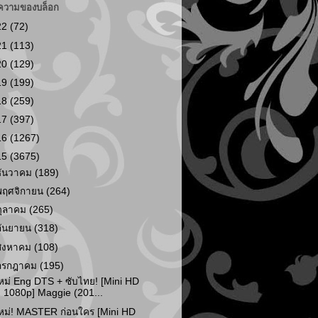
ความของบล็อก
22
(72)
21
(113)
20
(129)
19
(199)
18
(259)
17
(397)
16
(1267)
15
(3675)
ธันวาคม
(189)
พฤศจิกายน
(264)
ตุลาคม
(265)
กันยายน
(318)
สิงหาคม
(108)
กรกฎาคม
(195)
หม่ Eng DTS + ซับไทย! [Mini HD
1080p] Maggie (201...
หม่! MASTER ก่อนใคร [Mini HD