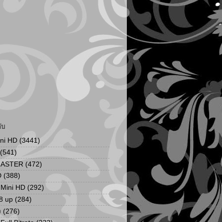
ับ
ini HD
(3441)
(541)
MASTER
(472)
D
(388)
น Mini HD
(292)
8 up
(284)
ง
(276)