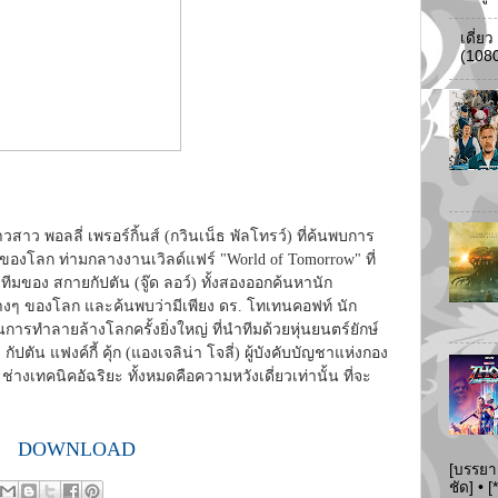
เดี่ย
(108
าว พอลลี่ เพรอร์กิ้นส์ (กวินเน็ธ พัลโทรว์) ที่ค้นพบการ
องโลก ท่ามกลางงานเวิลด์แฟร์ "World of Tomorrow" ที่
ีมของ สกายกัปตัน (จู๊ด ลอว์) ทั้งสองออกค้นหานัก
ต่างๆ ของโลก และค้นพบว่ามีเพียง ดร. โทเทนคอฟท์ นัก
ผนการทำลายล้างโลกครั้งยิ่งใหญ่ ที่นำทีมด้วยหุ่นยนตร์ยักษ์
ัน แฟงค์กี้ คุ้ก (แองเจลิน่า โจลี่) ผู้บังคับบัญชาแห่งกอง
 ช่างเทคนิคอัฉริยะ ทั้งหมดคือความหวังเดี่ยวเท่านั้น ที่จะ
DOWNLOAD
[บรรยา
ชัด] •