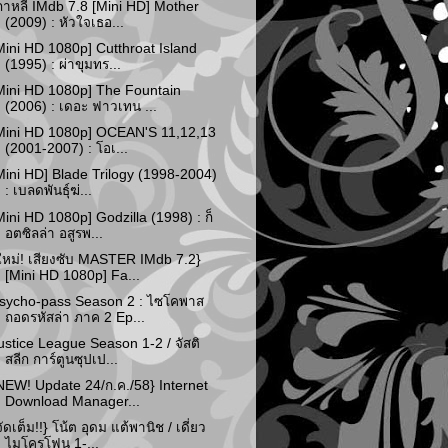
กาหลี IMdb 7.8 [Mini HD] Mother
(2009) : หัวใจเธอ...
Mini HD 1080p] Cutthroat Island
(1995) : ผ่าขุมทร...
Mini HD 1080p] The Fountain
(2006) : เดอะ ฟาวเทน ...
Mini HD 1080p] OCEAN'S 11,12,13
(2001-2007) : โอเ...
Mini HD] Blade Trilogy (1998-2004)
: เบลดพันธุ์ฆ่...
Mini HD 1080p] Godzilla (1998) : ก็
อตซิลล่า อสูรพ...
ใหม่! เสียงซับ MASTER IMdb 7.2}
[Mini HD 1080p] Fa...
sycho-pass Season 2 : ไซโคพาส
ถอดรหัสล่า ภาค 2 Ep...
ustice League Season 1-2 / จัสติ
สลีก การ์ตูนซุปเป...
NEW! Update 24/ก.ค./58} Internet
Download Manager...
จัดเต็ม!!} โน้ต อุดม แต้พานิช / เดี่ยว
ไมโครโฟน 1-...