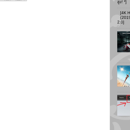
สูง! *]
[4K 
(2019
2.0]