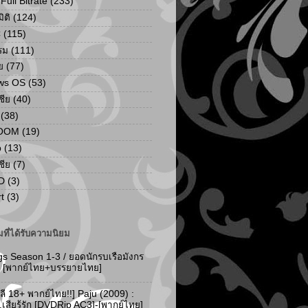
ull Bitrate
(233)
ิติ
(124)
C
(115)
รม
(111)
ย
(77)
ws OS
(53)
เชีย
(40)
(38)
ZOOM
(19)
p
(13)
เชีย
(7)
D
(3)
t
(3)
ที่ได้รับความนิยม
gs Season 1-3 / ยอดนักรบเรือมังกร
-3 [พากย์ไทย+บรรยายไทย]
ลี 18+ พากย์ไทย!!] Paju (2009) :
..เสียรู้รัก [DVDRip AC3]-[พากย์ไทย]