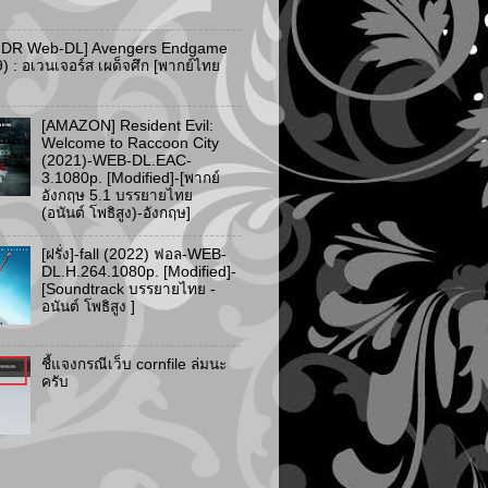
HDR Web-DL] Avengers Endgame
) : อเวนเจอร์ส เผด็จศึก [พากย์ไทย
[AMAZON] Resident Evil:
Welcome to Raccoon City
(2021)-WEB-DL.EAC-
3.1080p. [Modified]-[พากย์
อังกฤษ 5.1 บรรยายไทย
(อนันต์ โพธิสูง)-อังกฤษ]
[ฝรั่ง]-fall (2022) ฟอล-WEB-
DL.H.264.1080p. [Modified]-
[Soundtrack บรรยายไทย -
อนันต์ โพธิสูง ]
ชี้แจงกรณีเว็บ cornfile ล่มนะ
ครับ