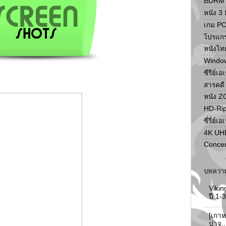
BDRM F
หนัง 3 ม
เกม P
โปรแก
หนังไท
Windo
ซีรีย์เอ
สารคดี
หนัง 
HD-Ri
ซี่รี่ย์เอ
4K UH
Concer
บทความ
Vikin
ปี 1
[เกาห
ปาจู.