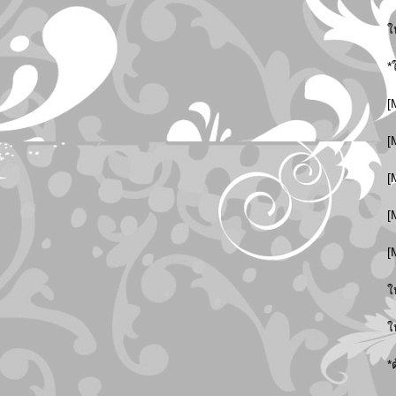
ใ
*
[
[
[
[
[
ใ
ใ
*