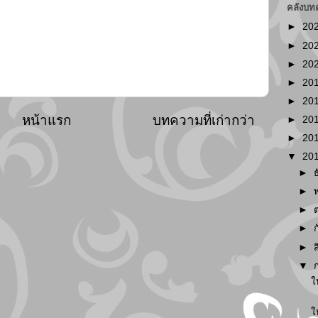
คลังบท
►
20
►
20
►
20
►
20
►
20
หน้าแรก
บทความที่เก่ากว่า
►
20
►
20
▼
20
►
►
►
►
►
▼
ใ
ใ