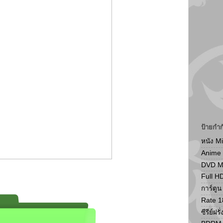
ป้ายกำก
หนัง M
Anime
DVD 
Full H
การ์ตู
Rate 1
ซีรีย์ฝรั่