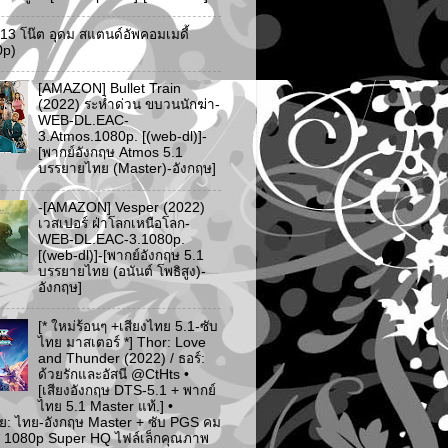
ว 13 โน๊ต อุดม สแตนด์อัพคอมเมดี้
0p)
[AMAZON] Bullet Train
(2022) ระห่ำด่วน ขบวนนักฆ่า-
WEB-DL.EAC-
3.Atmos.1080p. [(web-dl)]-
[พากย์อังกฤษ Atmos 5.1
บรรยายไทย (Master)-อังกฤษ]
-[AMAZON] Vesper (2022)
เวสเปอร์ ฝ่าโลกเหนือโลก-
WEB-DL.EAC-3.1080p.
[(web-dl)]-[พากย์อังกฤษ 5.1
บรรยายไทย (อนันต์ โพธิสูง)-
อังกฤษ]
[* ใหม่ร้อนๆ +เสียงไทย 5.1-ซับ
ไทย มาสเตอร์ *] Thor: Love
and Thunder (2022) / ธอร์:
ด้วยรักและอัสนี @CtHts •
[เสียงอังกฤษ DTS-5.1 + พากย์
ไทย 5.1 Master แท้.] •
ย: ไทย-อังกฤษ Master + ซับ PGS คม
 [* 1080p Super HQ ไฟล์เล็กคุณภาพ