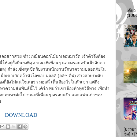
เดี่ย
(108
จอสาวสวย ช่างเหมือนดอกไม้มาเจอหมาวัด เจ้าตัวจึงต้อง
นี้ให้อยู่ยั้งยืนยงที่สุด ขณะที่เพื่อนๆ และครอบครัวเฝ้าจับตา
บรูเชล) กำลังเซ็งสุดขีดกับงานพนักงานรักษาความปลอดภัยใน
เมื่อเขาเกิดคว้าหัวใจของ มอลลี่ (อลิซ อีฟ) สาวสวยระดับ
เองก็ยังไม่แน่ใจเลยว่า มอลลี่ เห็นดีอะไรในตัวเขา แต่ถึง
ักษาความสัมพันธ์นี้ไว้ เคิร์ก พบว่าเขาต้องทำทุกวิถีทาง เพื่อทำ
ค่าที่จะคบหาต่อไป ขณะที่เพื่อนๆ ครอบครัว และแฟนเก่าของ
น
DOWNLOAD
[บรรยา
ชัด] •