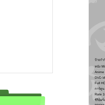
ป้ายกำก
หนัง M
Anime
DVD 
Full H
การ์ตู
Rate 1
ซีรีย์ฝรั่