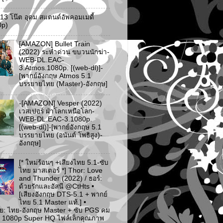
ว 13 โน๊ต อุดม สแตนด์อัพคอมเมดี้
0p)
[AMAZON] Bullet Train
(2022) ระห่ำด่วน ขบวนนักฆ่า-
WEB-DL.EAC-
3.Atmos.1080p. [(web-dl)]-
[พากย์อังกฤษ Atmos 5.1
บรรยายไทย (Master)-อังกฤษ]
-[AMAZON] Vesper (2022)
เวสเปอร์ ฝ่าโลกเหนือโลก-
WEB-DL.EAC-3.1080p.
[(web-dl)]-[พากย์อังกฤษ 5.1
บรรยายไทย (อนันต์ โพธิสูง)-
อังกฤษ]
[* ใหม่ร้อนๆ +เสียงไทย 5.1-ซับ
ไทย มาสเตอร์ *] Thor: Love
and Thunder (2022) / ธอร์:
ด้วยรักและอัสนี @CtHts •
[เสียงอังกฤษ DTS-5.1 + พากย์
ไทย 5.1 Master แท้.] •
ย: ไทย-อังกฤษ Master + ซับ PGS คม
 [* 1080p Super HQ ไฟล์เล็กคุณภาพ