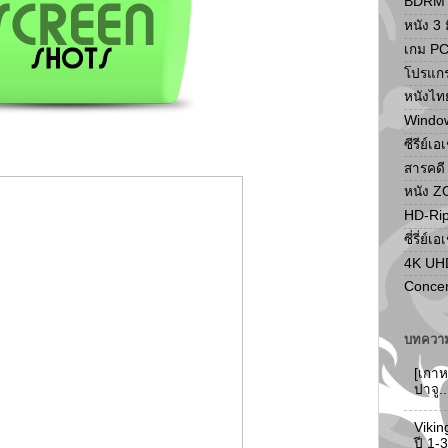
BDRM F
หนัง 3 ม
เกม P
โปรแก
หนังไท
Windo
ซีรีย์เอ
สารคดี
หนัง 
HD-Ri
ซี่รี่ย์เอ
4K UH
Concer
บทความ
[เกาห
ปาจู.
Vikin
ปี 1