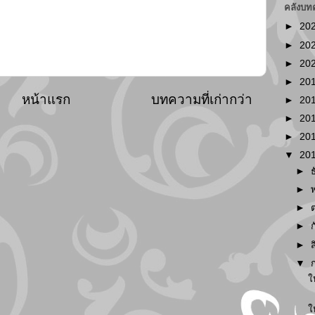
คลังบท
►
20
►
20
►
20
►
20
หน้าแรก
บทความที่เก่ากว่า
►
20
►
20
►
20
▼
20
►
►
►
►
►
▼
ใ
ใ