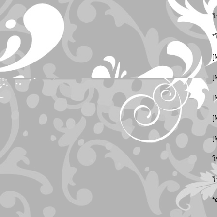
ใ
*
[
[
[
[
[
ใ
ใ
*