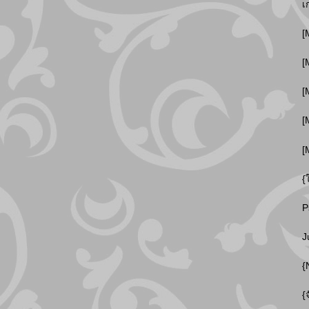
เ
[
[
[
[
[
{
P
J
{
{