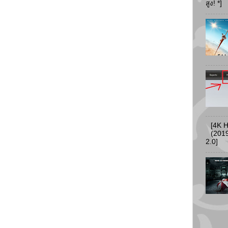
สูง! *]
[4K 
(2019
2.0]