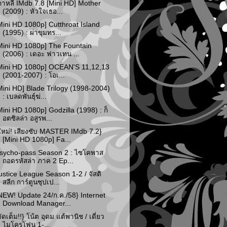
กาหลี IMdb 7.8 [Mini HD] Mother
(2009) : หัวใจเธอ...
Mini HD 1080p] Cutthroat Island
(1995) : ผ่าขุมทร...
Mini HD 1080p] The Fountain
(2006) : เดอะ ฟาวเทน ...
Mini HD 1080p] OCEAN'S 11,12,13
(2001-2007) : โอเ...
Mini HD] Blade Trilogy (1998-2004)
: เบลดพันธุ์ฆ่...
Mini HD 1080p] Godzilla (1998) : ก็
อตซิลล่า อสูรพ...
ใหม่! เสียงซับ MASTER IMdb 7.2}
[Mini HD 1080p] Fa...
sycho-pass Season 2 : ไซโคพาส
ถอดรหัสล่า ภาค 2 Ep...
ustice League Season 1-2 / จัสติ
สลีก การ์ตูนซุปเป...
NEW! Update 24/ก.ค./58} Internet
Download Manager...
จัดเต็ม!!} โน้ต อุดม แต้พานิช / เดี่ยว
ไมโครโฟน 1-...