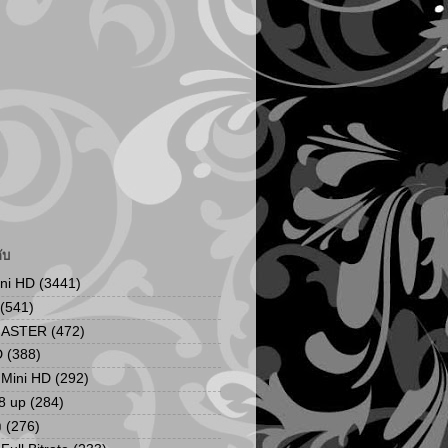
ับ
ini HD
(3441)
(541)
MASTER
(472)
D
(388)
น Mini HD
(292)
8 up
(284)
ง
(276)