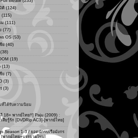
ull Bitrate
(233)
ิติ
(124)
C
(115)
รม
(111)
ย
(77)
ws OS
(53)
เชีย
(40)
(38)
ZOOM
(19)
p
(13)
เชีย
(7)
D
(3)
t
(3)
ที่ได้รับความนิยม
ลี 18+ พากย์ไทย!!] Paju (2009) :
..เสียรู้รัก [DVDRip AC3]-[พากย์ไทย]
gs Season 1-3 / ยอดนักรบเรือมังกร
-3 [พากย์ไทย+บรรยายไทย]