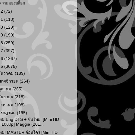
ความของบล็อก
22
(72)
21
(113)
20
(129)
19
(199)
18
(259)
17
(397)
16
(1267)
15
(3675)
ธันวาคม
(189)
พฤศจิกายน
(264)
ตุลาคม
(265)
กันยายน
(318)
สิงหาคม
(108)
กรกฎาคม
(195)
หม่ Eng DTS + ซับไทย! [Mini HD
1080p] Maggie (201...
หม่! MASTER ก่อนใคร [Mini HD