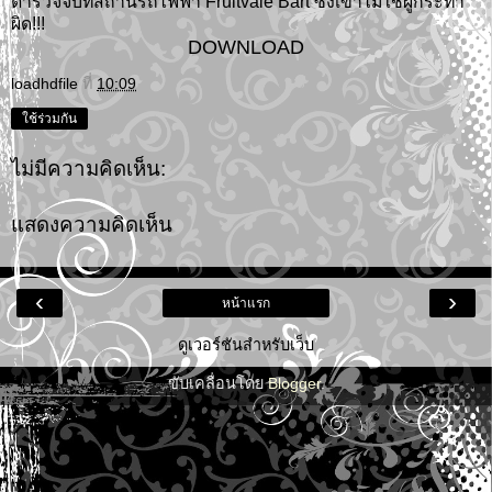
ตำรวจจับที่สถานีรถไฟฟ้า Fruitvale Bart ซึ่งเขาไม่ใช่ผู้กระทำ
ผิด!!!
DOWNLOAD
loadhdfile
ที่
10:09
ใช้ร่วมกัน
ไม่มีความคิดเห็น:
แสดงความคิดเห็น
‹
›
หน้าแรก
ดูเวอร์ชันสำหรับเว็บ
ขับเคลื่อนโดย
Blogger
.