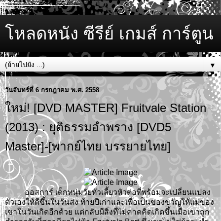
โหลดหนัง ซีรีย์ เกมส์ การ์ตูน
▼
วันจันทร์ที่ 6 กรกฎาคม พ.ศ. 2558
ใหม่! [DVD MASTER] Fruitvale Station
(2013) : ยุติธรรมอำพราง [DVD5
Master]-[พากย์ไทย บรรยายไทย]
ออสการ์ เด็กหนุ่มวัยหัวเลี้ยวหัวต่อที่พร้อมจะเปลี่ยนแปลง
ตัวเองให้ดีขึ้นในวันส่ง ท้ายปีเก่าและเพื่อเป็นของขวัญให้แม่ของ
เขาในวันเกิดอีกด้วย แต่กลับมีสิ่งที่ไม่คาดคิดเกิดขึ้นเมื่อเขาถูก