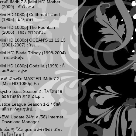
กาหลี IMdb 7.8 [Mini HD] Mother
(2009) : หัวใจเธอ...
Mini HD 1080p] Cutthroat Island
(1995) : ผ่าขุมทร...
Mini HD 1080p] The Fountain
(2006) : เดอะ ฟาวเทน ...
Mini HD 1080p] OCEAN'S 11,12,13
(2001-2007) : โอเ...
Mini HD] Blade Trilogy (1998-2004)
: เบลดพันธุ์ฆ่...
Mini HD 1080p] Godzilla (1998) : ก็
อตซิลล่า อสูรพ...
ใหม่! เสียงซับ MASTER IMdb 7.2}
[Mini HD 1080p] Fa...
sycho-pass Season 2 : ไซโคพาส
ถอดรหัสล่า ภาค 2 Ep...
ustice League Season 1-2 / จัสติ
สลีก การ์ตูนซุปเป...
NEW! Update 24/ก.ค./58} Internet
Download Manager...
จัดเต็ม!!} โน้ต อุดม แต้พานิช / เดี่ยว
ไมโครโฟน 1-...