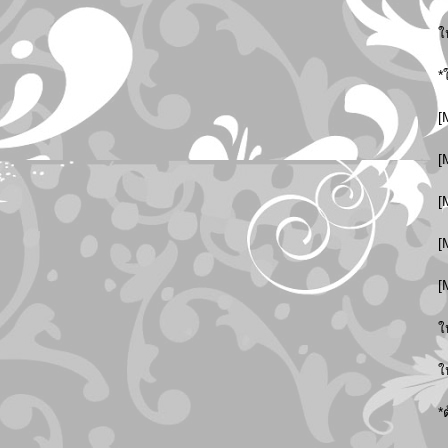
ใ
*
[
[
[
[
[
ใ
ใ
*