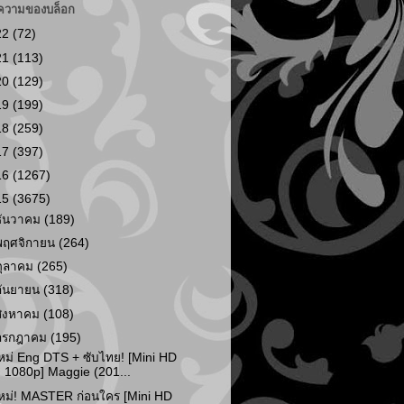
ความของบล็อก
22
(72)
21
(113)
20
(129)
19
(199)
18
(259)
17
(397)
16
(1267)
15
(3675)
ธันวาคม
(189)
พฤศจิกายน
(264)
ตุลาคม
(265)
กันยายน
(318)
สิงหาคม
(108)
กรกฎาคม
(195)
หม่ Eng DTS + ซับไทย! [Mini HD
1080p] Maggie (201...
หม่! MASTER ก่อนใคร [Mini HD