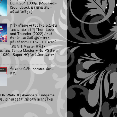
DL.H.264.1080p. [Modified]-
[Soundtrack บรรยายไทย -
อนันต์ โพธิสูง ]
[* ใหม่ร้อนๆ +เสียงไทย 5.1-ซับ
ไทย มาสเตอร์ *] Thor: Love
and Thunder (2022) / ธอร์:
ด้วยรักและอัสนี @CtHts •
[เสียงอังกฤษ DTS-5.1 + พากย์
ไทย 5.1 Master แท้.] •
ย: ไทย-อังกฤษ Master + ซับ PGS คม
 [* 1080p Super HQ ไฟล์เล็กคุณภาพ
ชี้แจงกรณีเว็บ cornfile ล่มนะ
ครับ
HDR Web-DL] Avengers Endgame
) : อเวนเจอร์ส เผด็จศึก [พากย์ไทย