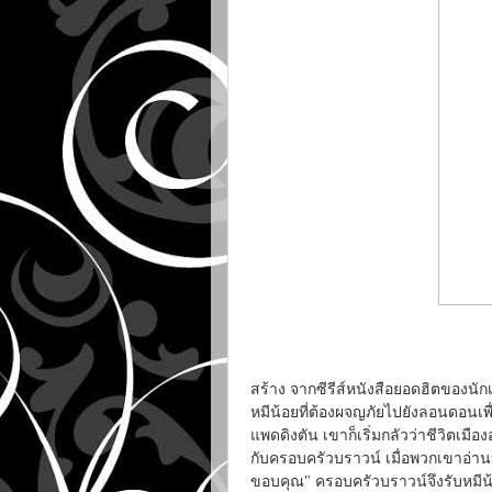
สร้าง จากซีรีส์หนังสือยอดฮิตของนัก
หมีน้อยที่ต้องผจญภัยไปยังลอนดอนเ
แพดดิงตัน เขาก็เริ่มกลัวว่าชีวิตเมื
กับครอบครัวบราวน์ เมื่อพวกเขาอ่านป
ขอบคุณ" ครอบครัวบราวน์จึงรับหมีน้อยข