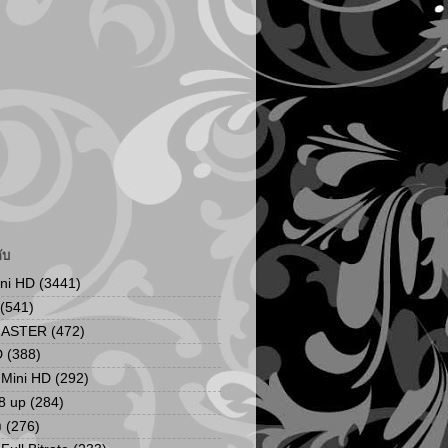
ับ
ini HD
(3441)
(541)
MASTER
(472)
D
(388)
น Mini HD
(292)
8 up
(284)
ง
(276)