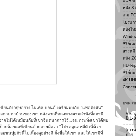
BDRM F
หนัง 3 ม
เกม P
โปรแก
หนังไท
Windo
ซีรีย์เอ
สารคดี
หนัง 
HD-Ri
ซี่รี่ย์เอ
4K UH
Concer
บทความ
เขียนอังกฤษอย่าง ไมเคิล บอนด์ เตรียมพบกับ "แพดดิงตัน"
Vikin
พื่อตามหาบ้านของเขา หลังจากที่หลงทางตามลำพังที่สถานี
ปี 1
องอาจไม่ได้เหมือนกับที่เขาจินตนาการไว้...จน กระทั่งเขาได้พบ
้ายห้อยคอที่เขียนด้วยลายมือว่า "โปรดดูแลหมีตัวนี้ด้วย
[เกาห
นปุยตัวนี้ไปเลี้ยงดูอย่างดี ตั้งชื่อให้เขา และให้เขามีที่
ปาจู.