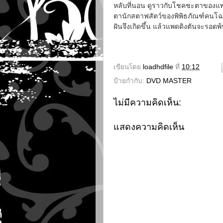
หลับที่นอน ดูราวกับโชคชะตาของแพด
ตานักสตาฟสัตว์ของพิพิธภัณฑ์คนโฉดที่
ฝันจึงเกิดขึ้น แล้วแพดดิงตันจะรอดพ
เขียนโดย
loadhdfile
ที่
10:12
ป้ายกำกับ:
DVD MASTER
ไม่มีความคิดเห็น:
แสดงความคิดเห็น