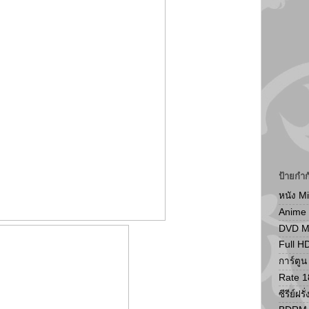
ป้ายกำก
หนัง M
Anime
DVD 
Full H
การ์ตู
Rate 1
ซีรีย์ฝรั่