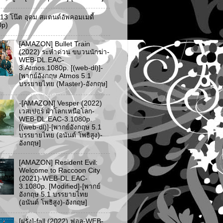
ว 13 โน๊ต อุดม สแตนด์อัพคอมเมดี้
0p)
[AMAZON] Bullet Train
(2022) ระห่ำด่วน ขบวนนักฆ่า-
WEB-DL.EAC-
3.Atmos.1080p. [(web-dl)]-
[พากย์อังกฤษ Atmos 5.1
บรรยายไทย (Master)-อังกฤษ]
-[AMAZON] Vesper (2022)
เวสเปอร์ ฝ่าโลกเหนือโลก-
WEB-DL.EAC-3.1080p.
[(web-dl)]-[พากย์อังกฤษ 5.1
บรรยายไทย (อนันต์ โพธิสูง)-
อังกฤษ]
[AMAZON] Resident Evil:
Welcome to Raccoon City
(2021)-WEB-DL.EAC-
3.1080p. [Modified]-[พากย์
อังกฤษ 5.1 บรรยายไทย
(อนันต์ โพธิสูง)-อังกฤษ]
[ฝรั่ง]-fall (2022) ฟอล-WEB-