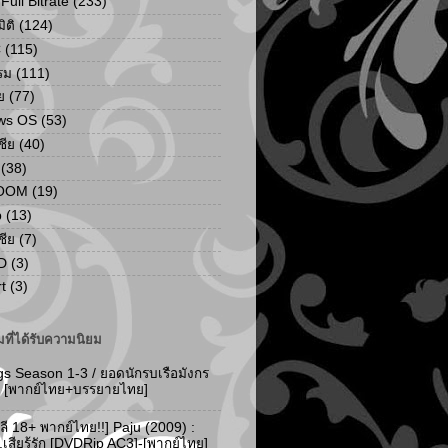
ull Bitrate
(233)
ิติ
(124)
C
(115)
รม
(111)
ย
(77)
ws OS
(53)
เชีย
(40)
(38)
ZOOM
(19)
p
(13)
เชีย
(7)
D
(3)
t
(3)
ที่ได้รับความนิยม
gs Season 1-3 / ยอดนักรบเรือมังกร
-3 [พากย์ไทย+บรรยายไทย]
ลี 18+ พากย์ไทย!!] Paju (2009) :
..เสียรู้รัก [DVDRip AC3]-[พากย์ไทย]