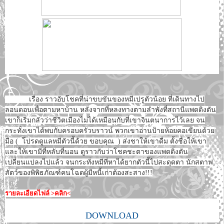
เรื่อง ราวอับโชคที่น่าขบขันของหมีเปรูตัวน้อย ที่เดินทางไป
ลอนดอนเพื่อตามหาบ้าน หลังจากที่หลงทางตามลำพังที่สถานีแพดดิงตัน
เขาก็เริ่มกลัวว่าชีวิตเมืองไม่ได้เหมือนกับที่เขาจินตนาการไว้เลย จน
กระทั่งเขาได้พบกับครอบครัวบราวน์ พวกเขาอ่านป้ายห้อยคอเขียนด้วย
มือ ( โปรดดูแลหมีตัวนี้ด้วย ขอบคุณ ) ส่งชาให้เขาดื่ม ตั้งชื่อให้เขา
และให้เขามีที่หลับที่นอน ดูราวกับว่าโชคชะตาของแพดดิงตัน
เปลี่ยนแปลงไปแล้ว จนกระทั่งหมีที่หาได้ยากตัวนี้ไปสะดุดตา นักสตาฟ
สัตว์ของพิพิธภัณฑ์คนโฉดผู้มีหนี้เก่าต้องสะสาง!!!
รายละเอียดไฟล์ >คลิก<
DOWNLOAD