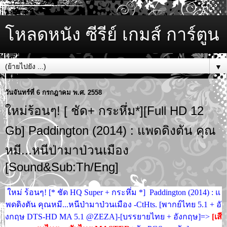
โหลดหนัง ซีรีย์ เกมส์ การ์ตูน
▼
วันจันทร์ที่ 6 กรกฎาคม พ.ศ. 2558
ใหม่ร้อนๆ! [ ชัด+ กระหึ่ม*][Full HD 12
Gb] Paddington (2014) : แพดดิงตัน คุณ
หมี...หนีป่ามาป่วนเมือง
[Sound&Sub:Th/Eng]
ใหม่ ร้อนๆ! [* ชัด HQ Super + กระหึ่ม *] Paddington (2014) : แ
พดดิงตัน คุณหมี...หนีป่ามาป่วนเมือง -CtHts. [พากย์ไทย 5.1 + อั
งกฤษ DTS-HD MA 5.1 @ZEZA]-[บรรยายไทย + อังกฤษ]=>
[เสี