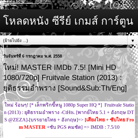
โหลดหนัง ซีรีย์ เกมส์ การ์ตูน
▼
วันจันทร์ที่ 6 กรกฎาคม พ.ศ. 2558
ใหม่! MASTER IMDb 7.5! [Mini HD
1080/720p] Fruitvale Station (2013) :
ยุติธรรมอำพราง [Sound&Sub:Th/Eng]
ใหม่ ร้อนๆ! [* เล็กพริกขี้หนู 1080p Super HQ *] Fruitvale Statio
n (2013) : ยุติธรรมอำพราง -CtHts. [พากย์ไทย 5.1 + อังกฤษ DT
S @ZEZA]-[บรรยายไทย + อังกฤษ]=>
[เสียงไทย + ซับไทย Fro
m MASTER
+ซับ PGS คมชัด] => IMDB : 7.5/10