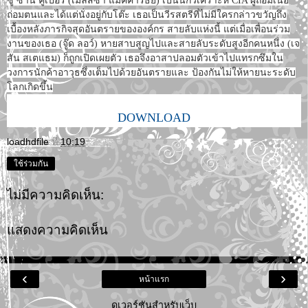
ซู ซาน คูเปอร์ (เมลิสซา แม็คคาร์ธีย์) เป็นนักวิเคราะห์ CIA ผู้ถ่อมเนื้อ
ถ่อมตนและได้แต่นั่งอยู่กับโต๊ะ เธอเป็นวีรสตรีที่ไม่มีใครกล่าวขวัญถึง
เบื้องหลังภารกิจสุดอันตรายขององค์กร สายลับแห่งนี้ แต่เมื่อเพื่อนร่วม
งานของเธอ (จู๊ด ลอว์) หายสาบสูญไปและสายลับระดับสูงอีกคนหนึ่ง (เจ
สัน สเตแธม) ก็ถูกเปิดเผยตัว เธอจึงอาสาปลอมตัวเข้าไปแทรกซึมใน
วงการนักค้าอาวุธซึ่งเต็มไปด้วยอันตรายและ ป้องกันไม่ให้หายนะระดับ
โลกเกิดขึ้น
DOWNLOAD
loadhdfile
ที่
10:19
ใช้ร่วมกัน
ไม่มีความคิดเห็น:
แสดงความคิดเห็น
‹
›
หน้าแรก
ดูเวอร์ชันสำหรับเว็บ