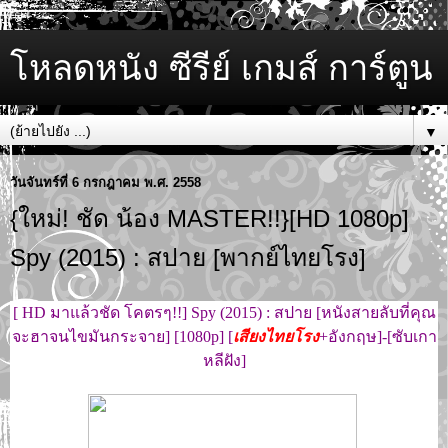
โหลดหนัง ซีรีย์ เกมส์ การ์ตูน
▼
วันจันทร์ที่ 6 กรกฎาคม พ.ศ. 2558
{ใหม่! ชัด น้อง MASTER!!}[HD 1080p]
Spy (2015) : สปาย [พากย์ไทยโรง]
[ HD มาแล้วชัด โคตรๆ!!] Spy (2015) : สปาย [หนังสายลับที่คุณ
จะฮาจนไขมันกระจาย] [1080p] [
เสียงไทยโรง
+อังกฤษ]-[ซับเกา
หลีฝัง]