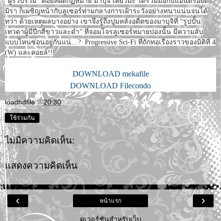
“ผู้รวบรวม” คอยล์ผิดกฏหมาย มาบุจิ เคียวมะ ได้ร่วมมือกับแอนดรอยด์
มิรา ก็เผชิญหน้ากับลูเซอร์ท่ามกลางการเฝ้าระวังอย่างหนาแน่นจนได้
ทว่า ด้วยเหตุผลบางอย่าง เขาจึงรู้ถึงปูมหลังอดีตของมาบุจิที่ “รูปปั้น
เทวดาผู้มีปีกสีขาวและดำ” ที่จอมโจรลูเซอร์หมายปองนั้น มีความลับ
แบบไหนซ่อนอยู่กันแน่…? Progressive Sci-Fi ที่ถักทอเรื่องราวของมิติที่ 4
(W) และคอยล์!!
DOWNLOAD mekafile
DOWNLOAD Filecondo
loadhdfile
ที่
20:30
ใช้ร่วมกัน
ไม่มีความคิดเห็น:
แสดงความคิดเห็น
‹
›
หน้าแรก
ดูเวอร์ชันสำหรับเว็บ