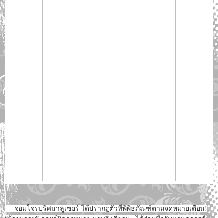
จอมโจรปริศนาลูเซอร์ ได้ปรากฏตัวที่พิพิธภัณฑ์ตามจดหมายเตือน!