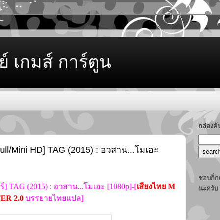
ย์ เกมส์ การ์ตูน
กล่องค
ull/Mini HD] TAG (2015) : อวสาน...โมเอะ
ชอบก็กด
์] TAG (2015) : อวสาน...โมเอะ [1080p]-[
เสียงไทย M
นะครับ
ER 2.0
บรรยายไทยแปล]