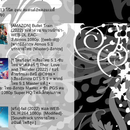
ว 13 โน๊ต อุดม สแตนด์อัพคอมเมดี้
0p)
[AMAZON] Bullet Train
(2022) ระห่ำด่วน ขบวนนักฆ่า-
WEB-DL.EAC-
3.Atmos.1080p. [(web-dl)]-
[พากย์อังกฤษ Atmos 5.1
บรรยายไทย (Master)-อังกฤษ]
[* ใหม่ร้อนๆ +เสียงไทย 5.1-ซับ
ไทย มาสเตอร์ *] Thor: Love
and Thunder (2022) / ธอร์:
ด้วยรักและอัสนี @CtHts •
[เสียงอังกฤษ DTS-5.1 + พากย์
ไทย 5.1 Master แท้.] •
ย: ไทย-อังกฤษ Master + ซับ PGS คม
 [* 1080p Super HQ ไฟล์เล็กคุณภาพ
[ฝรั่ง]-fall (2022) ฟอล-WEB-
DL.H.264.1080p. [Modified]-
[Soundtrack บรรยายไทย -
อนันต์ โพธิสูง ]