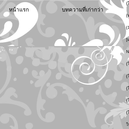
{
หน้าแรก
บทความที่เก่ากว่า
{
{
[
N
{
{
{
{
{
ใ