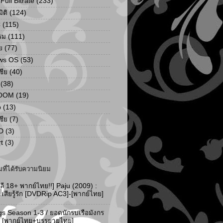
ull Bitrate
(233)
ิติ
(124)
C
(115)
รม
(111)
ย
(77)
ws OS
(53)
เชีย
(40)
(38)
ZOOM
(19)
p
(13)
เชีย
(7)
D
(3)
t
(3)
ที่ได้รับความนิยม
ลี 18+ พากย์ไทย!!] Paju (2009) :
..เสียรู้รัก [DVDRip AC3]-[พากย์ไทย]
gs Season 1-3 / ยอดนักรบเรือมังกร
-3 [พากย์ไทย+บรรยายไทย]