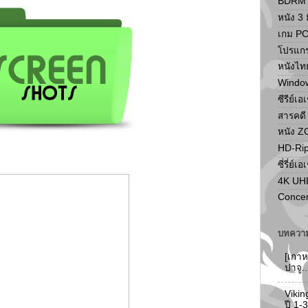
BDRM F
หนัง 3 ม
เกม P
โปรแก
หนังไท
Windo
ซีรีย์เอ
สารคดี
หนัง 
HD-Ri
ซี่รี่ย์เอ
4K UH
Concer
บทความ
[เกาห
ปาจู.
Vikin
ปี 1