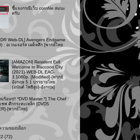
ชี้แจงกรณีเว็บ cornfile ล่มนะ
ครับ
HDR Web-DL] Avengers Endgame
) : อเวนเจอร์ส เผด็จศึก [พากย์ไทย
[AMAZON] Resident Evil:
Welcome to Raccoon City
(2021)-WEB-DL.EAC-
3.1080p. [Modified]-[พากย์
อังกฤษ 5.1 บรรยายไทย
(อนันต์ โพธิสูง)-อังกฤษ]
ม่ร้อนๆ!! *DVD Master.*] The Chef :
 เชฟ ศึกกระทะเหล็ก [DVD5
]-[พากย์ไทย]
ความของบล็อก
22
(72)