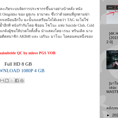
ง และเกิดระบบจัดการประชากรขึ้นมาอย่างบ้าคลั่ง หนัง
Onigokko ของ ยูสุเกะ ยามาดะ ซึ่งว่าด้วยคนที่ถูกตามฆ่า
กเสมือนอีกใบ ฉะนั้นจงเตรียมใจได้เลยว่า TAG จะไม่ใช่
้ำอีกที หนังกำกับโดย ซิออน โซโนะ แห่ง Suicide Club, Cold
่นแกล้งผู้ชมให้ปวดใจทั้งสิ้น นำแสดงโดย เรนะ ทรินเดิล นาง
[4K 
ะ อดีตสมาชิก AKB48 และ เอรินะ มาโนะ ไอคอนคนหนึ่งของ
(2019
2.0]
haisubtitle QC by mlove PGS VOB
Full HD 8 GB
WNLOAD 1080P 4 GB
[มาให
เดอะ
MASTER
คลังบท
►
20