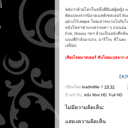
หนังว่าด้วยโลกในหนึ่งที่มีแต่ผู้หญิ
ดัดแปลงจากนิยายเบสต์เซลเลอร์ Real 
อย่างไร้เหตุผล โดยเล่าขนานไปกับโล
หนังไล่ล่าฆ่าแกงธรรมดา ๆ แน่นอน ย
Fish, Himizu ฯลฯ ล้วนเป็นหนังที่กลั
แบบที่กำลังมาแรง, มาริโกะ ชิโนด
เจป๊อป
เสียงไทยมาสเตอร์ ซับไทยแปลจาก t
DO
เขียนโดย
loadhdfile
ที่
19:32
ป้ายกำกับ:
หนัง Mini HD
,
Full HD
ไม่มีความคิดเห็น:
แสดงความคิดเห็น