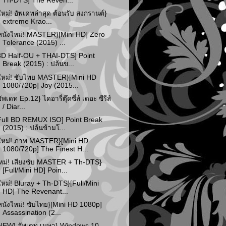
Th-DTS] The Reven...
ใหม่! อัพเดทล่าสุด ต้อนรับ สงกรานต์}
extreme Krao...
หนังใหม่! MASTER}[Mini HD] Zero
Tolerance (2015) ...
3D Half-OU + THAI-DTS] Point
Break (2015) : ปล้นข...
ใหม่! ซับไทย MASTER}[Mini HD
1080/720p] Joy (2015...
อัพเดท Ep.12} ไดอารี่ตุ๊ดซี่ส์ เดอะ ซีรีส์
/ Diar...
Full BD REMUX ISO] Point Break
(2015) : ปล้นข้ามโ...
ใหม่! ภาพ MASTER}[Mini HD
1080/720p] The Finest H...
หม่! เสียงซับ MASTER + Th-DTS}
[Full/Mini HD] Poin...
ใหม่! Bluray + Th-DTS}[Full/Mini
HD] The Revenant...
หนังใหม่! ซับไทย}[Mini HD 1080p]
Assassination (2...
NEW! อัพเดท เมษา} Windows 10