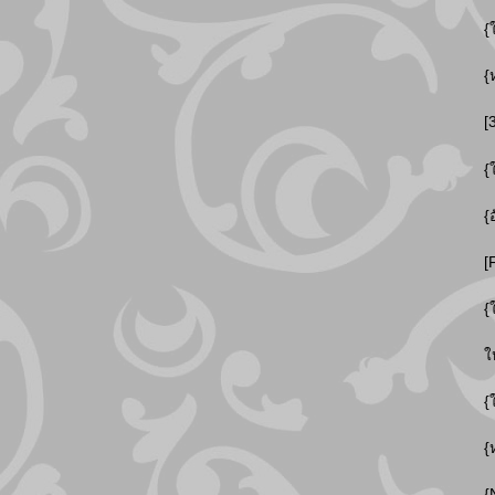
{
{
[
{
{
[
{
ใ
{
{
{