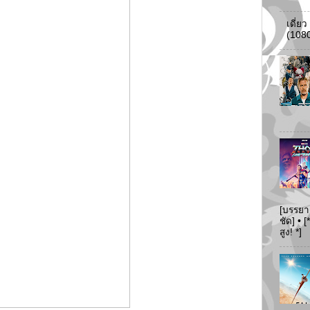
เดี่ย
(108
[บรรยา
ชัด] •
สูง! *]