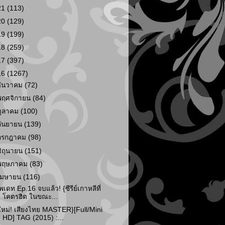
21
(113)
20
(129)
19
(199)
18
(259)
17
(397)
16
(1267)
ธันวาคม
(72)
พฤศจิกายน
(84)
ตุลาคม
(100)
กันยายน
(139)
กรกฎาคม
(98)
มิถุนายน
(151)
พฤษภาคม
(83)
เมษายน
(116)
ัพเดท Ep.16 จบแล้ว! {ซีรีย์เกาหลีที่
โคตรฮิต ในขณะ...
ใหม่! เสียงไทย MASTER}[Full/Mini
HD] TAG (2015) :...