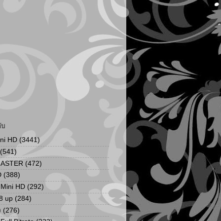
ับ
ini HD
(3441)
(541)
MASTER
(472)
D
(388)
น Mini HD
(292)
8 up
(284)
ง
(276)