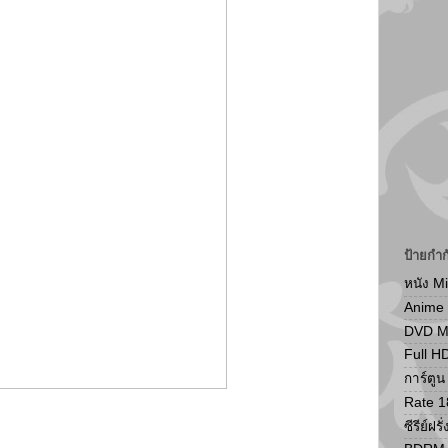
ป้ายกำก
หนัง M
Anime
DVD 
Full H
การ์ตู
Rate 1
ซีรีย์ฝรั่