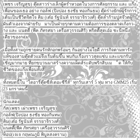
เพชร เจริญสุข) ตุ๊ดสาวร่างเล็กผู้คร่ำหวอดในวงการศัลยกรรม และ แก๊ง
เพื่อนของเธอ อย่าง กอล์ฟ (ปิงปอง ธงชัย ทองกันธม) ตุ๊ดร่างยักษ์ผู้รักการ
เต้นเป็นชีวิตจิตใจ คิม (เต๋อ รัฐนันท์ จรรยาจิรวงศ์) ตุ๊ดล่ำก้ามปูสจ๊วตผู้
ผันตัวเองจากฝ่ายรับ­ มาเป็นฝ่ายรุกตามความต้องการของตลาดเก้งกว­
าง และ แนตตี้ (พีค ภัทรศยา เครือสวุรรณศิริ) พริตตี้สุดเอ๋อ ชะนีหนึ่ง
เดียวของกลุ่ม
เมื่อทั้งสามถูกชายคนรักหักอกพร้อมๆ กันอย่างไม่ใยดี ภารกิจตามหารัก
แท้ของสามตุ๊ดตัวแม่จึงเริ่­มต้นขึ้น พบกับเรื่องราวสุดแซ่บ และแขกรับ
เชิญมากมาย ที่ยกขบวนมาสร้างความเผ็ดส์ระดับพริกสิบเม­ ็ด ให้กับ
ชีวิตของแก๊งเพื่อนทั้งสี่
ทั้งหมดนี้ใน “ไดอารี่ตุ๊ดซี่ส์เดอะซีรีส์” ทุกวันเสาร์ 5 ทุ่ม ทาง GMM25 เริ่ม
23 มกราคมนี้
นักแสดง
กัส(เพชร เผ่าเพชร เจริญสุข)
กอล์ฟ(ปิงปอง ธงชัย ทองกันทม)
คิม(เต๋อ รัฐนันท์ จรรยาจิรวงศ์)
แนตตี้(พีค ภัทรศยา เครือสุวรรณศิริ)
ท็อป(เจเจ กฤษณภูมิ พิบูลสงคราม)