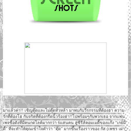
มาแล้วค่า!! เชิญตุ๊ดและไม่ตุ๊ดทั่วหล้า มาพบกับวีรกรรมที่ต้องฮา ความ
รักที่ต้อ­งโฮ กับจริตที่ต้องกรีดนิ้วร้องฮ่า!!ไปพ­ร้อมๆกับพวกเธอ จากแฟน
เพจชื่อดังที่มีคนกดไลค์มากกว่า 6แสนคน สู่ซีรีส์คอมเมดี้ของแก๊ง “เกย์มี
ดี้” ที่จะทำให้คุณเข้าใจคำว่า “ตุ๊ด” มากขึ้นเรื่องราวของ กัส (เพชร เผ่า