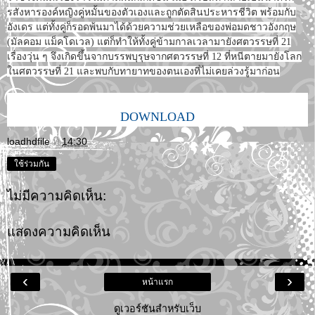
รสังหารองค์หญิงคู่หมั้นของตัวเองและถูกตัดสินประหารชีวิต พร้อมกับ
อังเดร แต่ทั้งคู่ก็รอดพ้นมาได้ด้วยความช่วยเหลือของพ่อมดชาวอังกฤษ
(มัลคอม แม็คโดเวล) แต่ก็ทำให้ทั้งคู่ข้ามกาลเวลามายังศตวรรษที่ 21
เรื่องวุ่น ๆ จึงเกิดขึ้นจากบรรพบุรุษจากศตวรรษที่ 12 ที่หนีตายมายังโลก
ในศตวรรษที่ 21 และพบกับทายาทของตนเองที่ไม่เคยล่วงรู้มาก่อน
DOWNLOAD
loadhdfile
ที่
14:30
ใช้ร่วมกัน
ไม่มีความคิดเห็น:
แสดงความคิดเห็น
‹
›
หน้าแรก
ดูเวอร์ชันสำหรับเว็บ