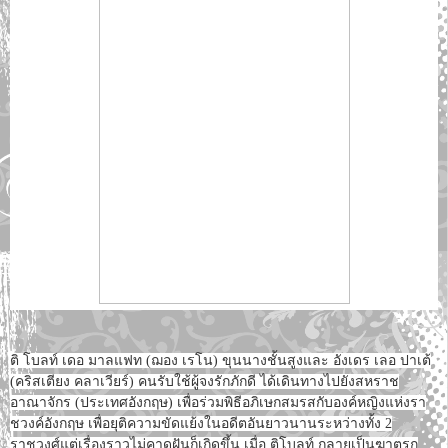
ติ โบลท์ เดอ มาลแฟท (ฌอง เรโน) ขุนนางชั้นสูงและ อังเดร เลอ ปาเต้
(คริสเตียง คลาเวียร์) คนรับใช้ผู้จงรักภักดี ได้เดินทางไปยังสหราช
อาณาจักร (ประเทศอังกฤษ) เพื่อร่วมพิธีอภิเษกสมรสกับองค์หญิงแห่งรา
ชวงค์อังกฤษ เพื่อยุติความขัดแย้งในอดีตอันยาวนานระหว่างทั้ง 2
ราชวงศ์แต่เรื่องราวไม่คาดฝันก็เกิดขึ้น เมื่อ ติโบลท์ กลายเป็นฆาตรก