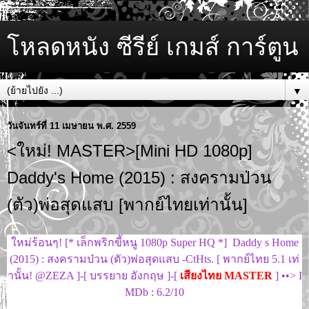
โหลดหนัง ซีรีย์ เกมส์ การ์ตูน
▼
วันจันทร์ที่ 11 เมษายน พ.ศ. 2559
<ใหม่! MASTER>[Mini HD 1080p]
Daddy's Home (2015) : สงครามป่วน
(ตัว)พ่อสุดแสบ [พากย์ไทยเท่านั้น]
ใหม่ร้อนๆ! [* เล็กพริกขี้หนู 1080p Super HQ *] Daddy s Home
(2015) : สงครามป่วน (ตัว)พ่อสุดแสบ -CtHts. [ พากย์ไทย 5.1 เท่
านั้น! @ZEZA ]-[ บรรยาย อังกฤษ ]-[
เสียงไทย MASTER
] ••> I
MDb : 6.2/10